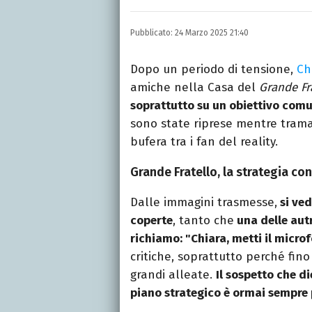
LINKEDIN
Si avvicina all'editoria 
Pubblicato:
24 Marzo 2025 21:40
specializza poi in Comun
presso La Sapienza, col
Dopo un periodo di tensione,
Ch
amiche nella Casa del
Grande Fr
soprattutto su un obiettivo comu
sono state riprese mentre tram
bufera tra i fan del reality.
Grande Fratello, la strategia con
Dalle immagini trasmesse,
si ved
coperte
, tanto che
una delle aut
richiamo: "Chiara, metti il micro
critiche, soprattutto perché fin
grandi alleate.
Il sospetto che di
piano strategico è ormai sempre p