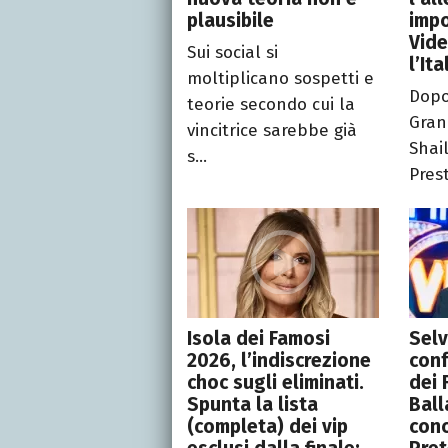
plausibile
impo
Vid
Sui social si
l’Ita
moltiplicano sospetti e
Dopo
teorie secondo cui la
Gran
vincitrice sarebbe già
Shai
s...
Pres
Isola dei Famosi
Selv
2026, l’indiscrezione
conf
choc sugli eliminati.
dei 
Spunta la lista
Ball
(completa) dei vip
conc