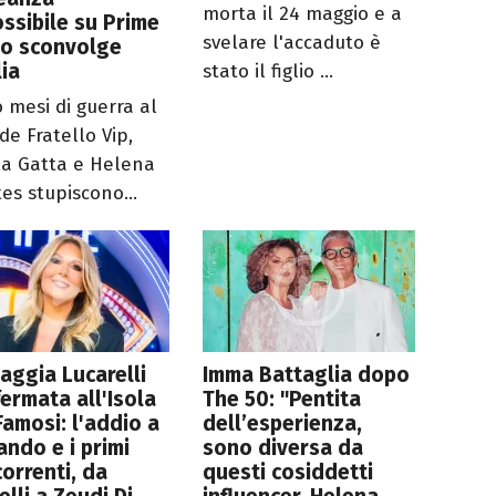
morta il 24 maggio e a
ssibile su Prime
svelare l'accaduto è
eo sconvolge
lia
stato il figlio ...
 mesi di guerra al
de Fratello Vip,
la Gatta e Helena
tes stupiscono...
aggia Lucarelli
Imma Battaglia dopo
ermata all'Isola
The 50: "Pentita
Famosi: l'addio a
dell’esperienza,
ando e i primi
sono diversa da
orrenti, da
questi cosiddetti