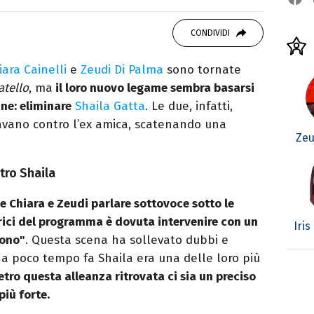
studiando all'IED come Fashion Editor. Si
CONDIVIDI
icazione digitale, Giornalismo e Nuovi media
laborando con alcune testate ed uffici stampa.
iara Cainelli
e
Zeudi Di Palma
sono tornate
atello
, ma
il loro nuovo legame sembra basarsi
ne: eliminare
Shaila Gatta
. Le due, infatti,
avano contro l’ex amica, scatenando una
Zeu
tro Shaila
e Chiara e Zeudi parlare sottovoce sotto le
rici del programma è dovuta intervenire con un
Iris
fono"
. Questa scena ha sollevato dubbi e
o a poco tempo fa Shaila era una delle loro più
etro questa alleanza ritrovata ci sia un preciso
iù forte.