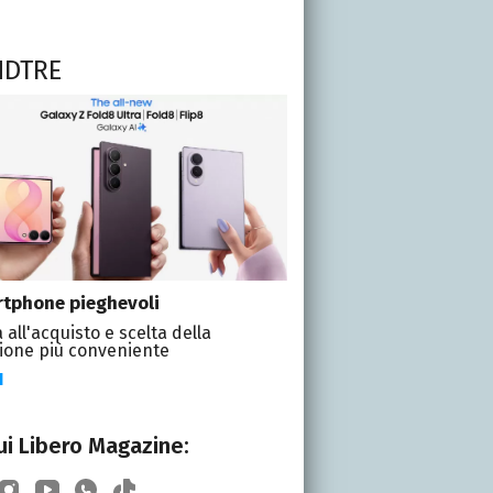
NDTRE
tphone pieghevoli
 all'acquisto e scelta della
ione più conveniente
I
i Libero Magazine: