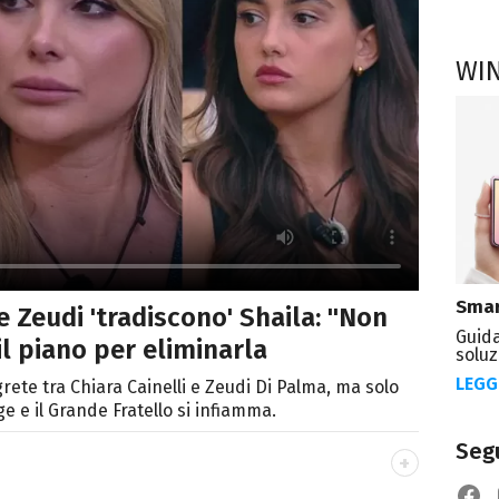
WI
Smar
e Zeudi 'tradiscono' Shaila: "Non
Guida
 il piano per eliminarla
soluz
LEGG
rete tra Chiara Cainelli e Zeudi Di Palma, ma solo
ge e il Grande Fratello si infiamma.
Segu