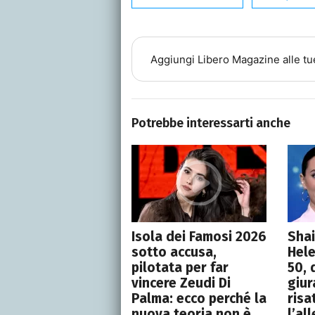
Aggiungi
Libero Magazine
alle tu
Potrebbe interessarti anche
Isola dei Famosi 2026
Shai
sotto accusa,
Hele
pilotata per far
50, 
vincere Zeudi Di
giur
Palma: ecco perché la
risa
nuova teoria non è
l’al