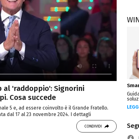
WI
Smar
p al 'raddoppio': Signorini
Guida
ppi. Cosa succede
soluz
LEGG
le 5 e, ad essere coinvolto è il Grande Fratello.
a dal 17 al 23 novembre 2024. I dettagli
Segu
CONDIVIDI