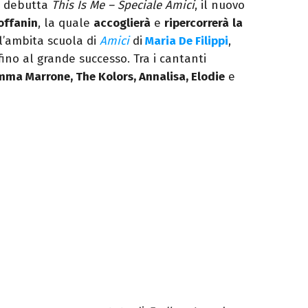
e debutta
This Is Me – Speciale Amici
, il nuovo
Toffanin
, la quale
accoglierà
e
ripercorrerà
la
all’ambita scuola di
Amici
di
Maria De Filippi
,
, fino al grande successo. Tra i cantanti
ma Marrone, The Kolors, Annalisa, Elodie
e