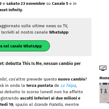
9
e
sabato 23 novembre
su
Canale 5
e in
set Infinity
.
ggiornato sulle ultime news su TV,
Iscriviti al nostro canale
WhatsApp
ra nel canale WhatsApp
: debutta This Is Me, nessun cambio per
Mone
ello
‘, cos’altro prevede questo
nuovo cambio
?
à in onda la
terza puntata
de
La Talpa
,
 cui debutto lo scorso lunedì non ha affatto
registrando
ascolti inferiori ai due milioni e
tedì 19
, spazio al
Grande Fratello
, mentre