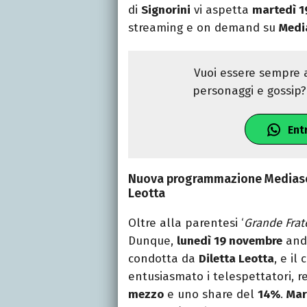
di
Signorini
vi aspetta
martedì 1
streaming e on demand su
Media
Vuoi essere sempre a
personaggi e gossip? 
Ent
Nuova programmazione Mediaset
Leotta
Oltre alla parentesi ‘
Grande Frat
Dunque,
lunedì 19 novembre
andr
condotta da
Diletta Leotta
, e il
entusiasmato i telespettatori, 
mezzo
e uno share del
14%
.
Mar