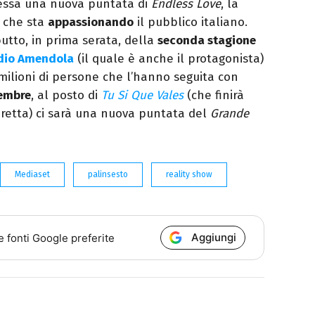
essa una nuova puntata di
Endless Love
, la
e che sta
appassionando
il pubblico italiano.
butto, in prima serata, della
seconda stagione
dio Amendola
(il quale è anche il protagonista)
milioni di persone che l’hanno seguita con
embre
, al posto di
Tu Si Que Vales
(che finirà
diretta) ci sarà una nuova puntata del
Grande
Mediaset
palinsesto
reality show
Aggiungi
e fonti Google preferite