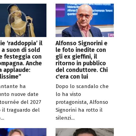
ie ‘raddoppia’ il
Alfonso Signorini e
 a suon di sold
le foto inedite con
e festeggia con
gli ex gieffini, il
compagna. Anche
ritorno in pubblico
a applaude:
del conduttore. Chi
lissime”
c'era con lui
antante ha
Dopo lo scandalo che
unto nuove date
lo ha visto
 tournée del 2027
protagonista, Alfonso
 il traguardo del
Signorini ha rotto il
...
silenzi...