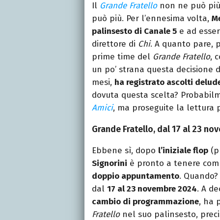
Il
Grande Fratello
non ne può più,
può più. Per l’ennesima volta,
M
palinsesto di Canale 5
e ad esser
direttore di
Chi
. A quanto pare, 
prime time del
Grande Fratello
, 
un po’ strana questa decisione de
mesi,
ha registrato ascolti delud
dovuta questa scelta? Probabil
Amici
, ma proseguite la lettura 
Grande Fratello, dal 17 al 23 n
Ebbene sì, dopo
l’iniziale flop
(pr
Signorini
è pronto a tenere comp
doppio appuntamento
. Quando? 
dal
17 al 23 novembre 2024
. A d
cambio di programmazione
, ha 
Fratello
nel suo palinsesto, prec