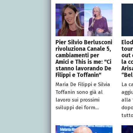
Pier Silvio Berlusconi
Elod
rivoluziona Canale 5,
tour
cambiamenti per
out 
Amici e This is me: "Ci
la 
stanno lavorando De
Aris
Filippi e Toffanin"
“Bel
Maria De Filippi e Silvia
La c
Toffanin sono già al
aggi
lavoro sui prossimi
alla
sviluppi dei form...
dopo
tutto