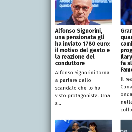
Alfonso Signorini,
Gran
una pensionata gli
quan
ha inviato 1780 euro:
camb
il motivo del gesto e
pro
la reazione del
Ilar
conduttore
fa s
Fam
Alfonso Signorini torna
Il re
a parlare dello
Cana
scandalo che lo ha
onda
visto protagonista. Una
nell
s...
collo