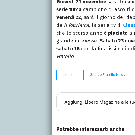
Giovedì 21
novembre
sarà trasm
serie turca
campione di ascolti 
Venerdì 22
, sarà il giorno del de
de
Il Patriarca
, la serie tv di
Clau
che lo scorso anno
è piaciuta
a 
grande interesse.
Sabato 23 nov
sabato 16
con la finalissima in 
Fratello
.
ascolti
Grande Fratello News
Aggiungi
Libero Magazine
alle tu
Potrebbe interessarti anche