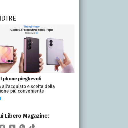
NDTRE
tphone pieghevoli
 all'acquisto e scelta della
ione più conveniente
I
i Libero Magazine: