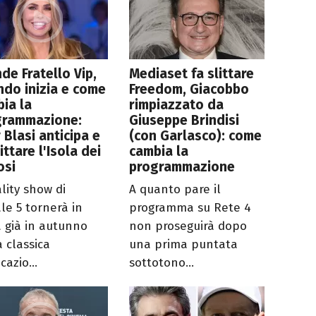
de Fratello Vip,
Mediaset fa slittare
do inizia e come
Freedom, Giacobbo
ia la
rimpiazzato da
grammazione:
Giuseppe Brindisi
y Blasi anticipa e
(con Garlasco): come
littare l'Isola dei
cambia la
osi
programmazione
ality show di
A quanto pare il
le 5 tornerà in
programma su Rete 4
 già in autunno
non proseguirà dopo
a classica
una prima puntata
cazio...
sottotono...