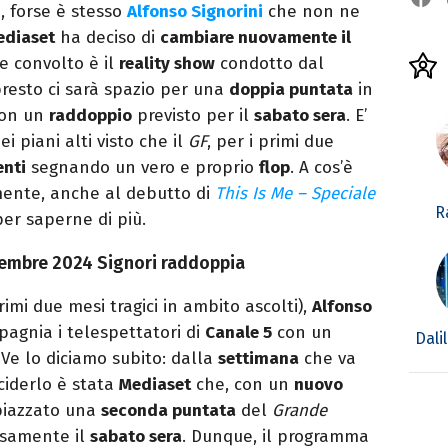
 forse è stesso
Alfonso Signorini
che non ne
ediaset
ha deciso di
cambiare nuovamente il
e convolto è il
reality show
condotto dal
presto ci sarà spazio per una
doppia puntata
in
con un
raddoppio
previsto per il
sabato sera
. E’
i piani alti visto che il
GF
, per i primi due
enti
segnando un vero e proprio
flop
. A cos’è
mente, anche al debutto di
This Is Me – Speciale
R
per saperne di più.
ovembre 2024 Signori raddoppia
imi due mesi tragici in ambito ascolti),
Alfonso
agnia i telespettatori di
Canale 5
con un
Dali
Ve lo diciamo subito: dalla
settimana
che va
eciderlo è stata
Mediaset
che, con un
nuovo
piazzato una
seconda puntata
del
Grande
isamente il
sabato sera
. Dunque, il programma