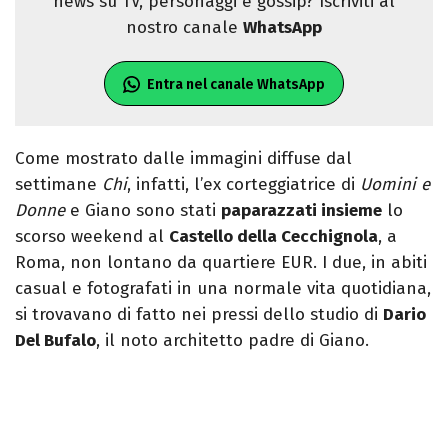
news su TV, personaggi e gossip? Iscriviti al
nostro canale
WhatsApp
Entra nel canale WhatsApp
Come mostrato dalle immagini diffuse dal
settimane
Chi
, infatti, l’ex corteggiatrice di
Uomini e
Donne
e Giano sono stati
paparazzati insieme
lo
scorso weekend al
Castello della Cecchignola
, a
Roma, non lontano da quartiere EUR. I due, in abiti
casual e fotografati in una normale vita quotidiana,
si trovavano di fatto nei pressi dello studio di
Dario
Del Bufalo
, il noto architetto padre di Giano.