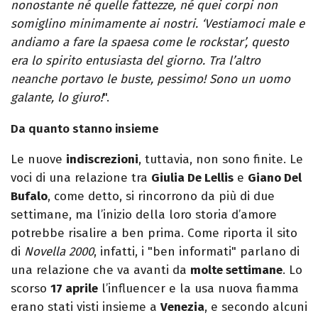
nonostante né quelle fattezze, né quei corpi non
somiglino minimamente ai nostri. ‘Vestiamoci male e
andiamo a fare la spaesa come le rockstar’, questo
era lo spirito entusiasta del giorno. Tra l’altro
neanche portavo le buste, pessimo! Sono un uomo
galante, lo giuro!
".
Da quanto stanno insieme
Le nuove
indiscrezioni
, tuttavia, non sono finite. Le
voci di una relazione tra
Giulia De Lellis
e
Giano Del
Bufalo
, come detto, si rincorrono da più di due
settimane, ma l’inizio della loro storia d’amore
potrebbe risalire a ben prima. Come riporta il sito
di
Novella 2000
, infatti, i "ben informati" parlano di
una relazione che va avanti da
molte settimane
. Lo
scorso
17 aprile
l’influencer e la usa nuova fiamma
erano stati visti insieme a
Venezia
, e secondo alcuni