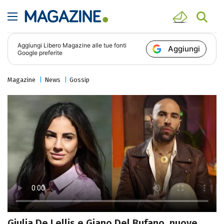
Aggiungi
Libero Magazine
alle tue fonti
Aggiungi
Google preferite
Magazine
News
Gossip
Giulia De Lellis e Giano Del Bufano, nuove