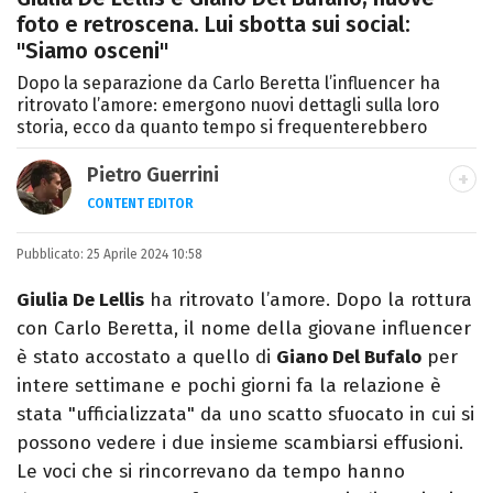
foto e retroscena. Lui sbotta sui social:
"Siamo osceni"
Dopo la separazione da Carlo Beretta l’influencer ha
ritrovato l’amore: emergono nuovi dettagli sulla loro
storia, ecco da quanto tempo si frequenterebbero
Pietro Guerrini
CONTENT EDITOR
Laurea in Lettere, smania di viaggi e
Pubblicato:
25 Aprile 2024 10:58
passione per i cartoni (della pizza e della
Pixar).
Giulia De Lellis
ha ritrovato l’amore. Dopo la rottura
con Carlo Beretta, il nome della giovane influencer
è stato accostato a quello di
Giano Del Bufalo
per
intere settimane e pochi giorni fa la relazione è
stata "ufficializzata" da uno scatto sfuocato in cui si
possono vedere i due insieme scambiarsi effusioni.
Le voci che si rincorrevano da tempo hanno