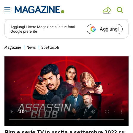
Aggiungi
Libero Magazine
alle tue fonti
Aggiungi
Google preferite
Magazine
News
Spettacoli
Film e serie TV in uscita a settembre 2023 su