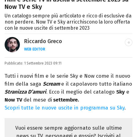
Now TV e Sky
Un catalogo sempre più articolato e ricco di esclusive da
non perdere. Now TV e Sky arricchiscono la loro offerta
con le nuove uscite di settembre 2023
Riccardo Greco
WEB EDITOR
LINKEDIN
Pubblicato:
Si avvicina all'editoria studiando all'IED
1 Settembre 2023 09:11
come Fashion Editor. Si specializza poi in
Tutti i nuovi film e le serie Sky e Now come il nuovo
Comunicazione digitale, Giornalismo e
film della saga
Scream
e il capolavoro tutto italiano
Nuovi media presso La Sapienza,
Stranizza D’amuri
. Ecco il meglio del catalogo
Sky
e
collaborando con alcune testate ed uffici
Now TV
del mese di
settembre.
stampa.
Scopri tutte le nuove uscite in programma su Sky
.
Vuoi essere sempre aggiornato sulle ultime
news su TV, personaggi e gossip? Iscriviti al