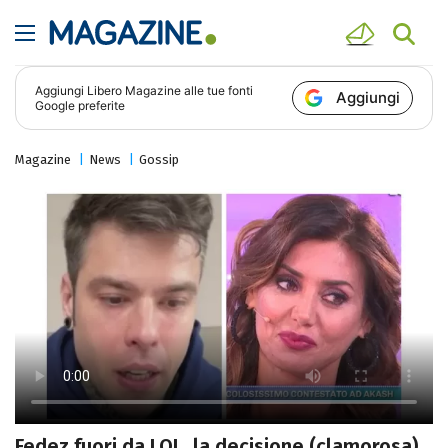
Aggiungi
Libero Magazine
alle tue fonti
Aggiungi
Google preferite
Magazine
News
Gossip
Fedez fuori da LOL, la decisione (clamorosa)