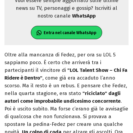
Vuoi essere sempre aggiornato sulle ultime
news su TV, personaggi e gossip? Iscriviti al
nostro canale
WhatsApp
Entra nel canale WhatsApp
Oltre alla mancanza di Fedez, per ora su LOL 5
sappiamo poco. È certo che arriverà tra i
partecipanti il vincitore di
"LOL Talent Show – Chi Fa
Ridere è Dentro"
, come già era accaduto l’anno
scorso. Ma il resto è un rebus. E pensare che Fedez,
nella quarta stagione, era stato
"riciclato" dagli
autori come improbabile undicesimo concorrente
.
Poi è uscito subito. Ma forse c’erano già le avvisaglie
di qualcosa che non funzionava. Si provava a
spostare la pedina-Fedez per creare una qualche
novità.
Un colpo di coda
per alzare gli ascolti. Ora,