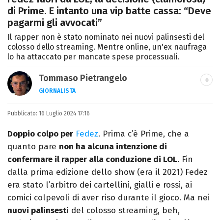
di Prime. E intanto una vip batte cassa: “Deve
pagarmi gli avvocati”
Il rapper non è stato nominato nei nuovi palinsesti del
colosso dello streaming. Mentre online, un'ex naufraga
lo ha attaccato per mancate spese processuali.
Tommaso Pietrangelo
GIORNALISTA
Autore, giornalista, cantautore. Laureato in
Pubblicato:
16 Luglio 2024 17:16
Letterature Straniere, è appassionato di
cinema, poesia e Shakespeare. Scrive
Doppio colpo per
Fedez
. Prima c’è Prime, che a
canzoni e ama i gatti.
quanto pare
non ha alcuna intenzione di
confermare il rapper alla conduzione di LOL
. Fin
dalla prima edizione dello show (era il 2021) Fedez
era stato l’arbitro dei cartellini, gialli e rossi, ai
comici colpevoli di aver riso durante il gioco. Ma nei
nuovi palinsesti
del colosso streaming, beh,