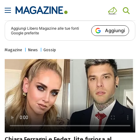
Aggiungi
Libero Magazine
alle tue fonti
Aggiungi
Google preferite
Magazine
News
Gossip
Chiara Ferragni e Fedez, lite furiosa al