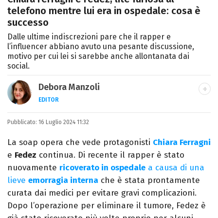
telefono mentre lui era in ospedale: cosa è
successo
Dalle ultime indiscrezioni pare che il rapper e
l’influencer abbiano avuto una pesante discussione,
motivo per cui lei si sarebbe anche allontanata dai
social.
Debora Manzoli
EDITOR
LINKEDIN
INSTAGRAM
FACEBOOK
SITO
Pubblicato:
Scrittrice, copywriter, editor e pubblicista
16 Luglio 2024 11:32
mantovana, laureata in Lettere, Cinema e
La soap opera che vede protagonisti
Chiara Ferragni
Tv. Ha due libri all’attivo e ama la scrittura
e
Fedez
continua. Di recente il rapper è stato
alla follia.
nuovamente
ricoverato in ospedale
a causa di una
lieve
emorragia interna
che è stata prontamente
curata dai medici per evitare gravi complicazioni.
Dopo l’operazione per eliminare il tumore, Fedez è