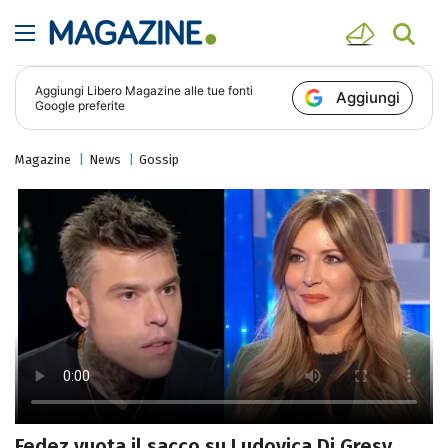
Aggiungi
Libero Magazine
alle tue fonti
Aggiungi
Google preferite
Magazine
News
Gossip
Fedez vuota il sacco su Ludovica Di Gresy