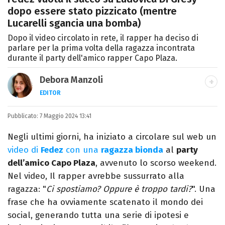
dopo essere stato pizzicato (mentre
Lucarelli sgancia una bomba)
Dopo il video circolato in rete, il rapper ha deciso di
parlare per la prima volta della ragazza incontrata
durante il party dell'amico rapper Capo Plaza.
Debora Manzoli
EDITOR
LINKEDIN
INSTAGRAM
FACEBOOK
SITO
Pubblicato:
Scrittrice, copywriter, editor e pubblicista
7 Maggio 2024 13:41
mantovana, laureata in Lettere, Cinema e
Negli ultimi giorni, ha iniziato a circolare sul web un
Tv. Ha due libri all’attivo e ama la scrittura
video di
Fedez
con una
ragazza bionda
al
party
alla follia.
dell’amico Capo Plaza
, avvenuto lo scorso weekend.
Nel video, Il rapper avrebbe sussurrato alla
ragazza: "
Ci spostiamo? Oppure è troppo tardi?
". Una
frase che ha ovviamente scatenato il mondo dei
social, generando tutta una serie di ipotesi e