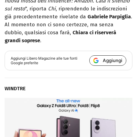
nuova mossa dell’influencer: Amazon. Cala il silenzio
sul resto
", riporta
Chi
, riprendendo le indiscrezioni
già precedentemente rivelate da
Gabriele Parpiglia
.
Al momento non ci sono certezze, ma senza
dubbio, qualsiasi cosa farà,
Chiara ci riserverà
grandi soprese
.
Aggiungi
Libero Magazine
alle tue fonti
Aggiungi
Google preferite
WINDTRE