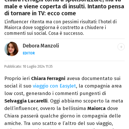
male e viene coperta di insulti. Intanto pensa
di tornare in TV: ecco come
L’influencer ritenta ma con pessimi risultati: l’hotel di
Maiorca dove soggiorna è costretto a chiudere i
commenti sui social. Cosa è successo.
Debora Manzoli
EDITOR
LINKEDIN
INSTAGRAM
FACEBOOK
SITO
Pubblicato:
Scrittrice, copywriter, editor e pubblicista
10 Luglio 2024 11:35
mantovana, laureata in Lettere, Cinema e
Proprio ieri
Chiara Ferragni
aveva documentato sui
Tv. Ha due libri all’attivo e ama la scrittura
social il suo
viaggio con EasyJet
, la compagnia area
alla follia.
low cost, generando i commenti pungenti di
Selvaggia Lucarelli
. Oggi abbiamo scoperto la meta
dell’influencer, ovvero la bellissima
Maiorca
dove
Chiara passerà qualche giorno in compagnia delle
amiche. Tra uno scatto e l’altro del suo viaggio,