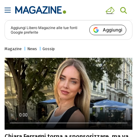
Aggiungi
Libero Magazine
alle tue fonti
Aggiungi
Google preferite
Magazine
News
Gossip
Chiara Ferragni torna a sponsorizzare, ma va