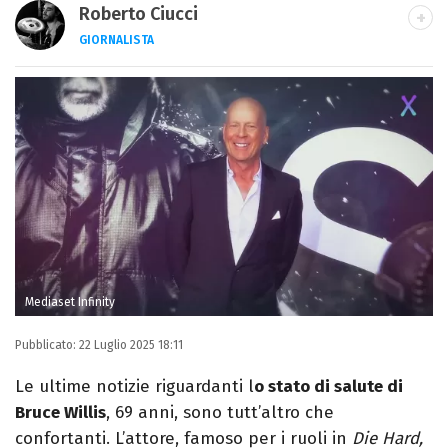
Roberto Ciucci
GIORNALISTA
INSTAGRAM
FACEBOOK
Appassionato di sport, avido consumatore
di manga e film, cultore di tutto ciò che è
stato girato da Quentin Tarantino e
musicista nel tempo libero.
Mediaset Infinity
Pubblicato:
22 Luglio 2025 18:11
Le ultime notizie riguardanti l
o stato di salute di
Bruce Willis
, 69 anni, sono tutt’altro che
confortanti. L’attore, famoso per i ruoli in
Die Hard,