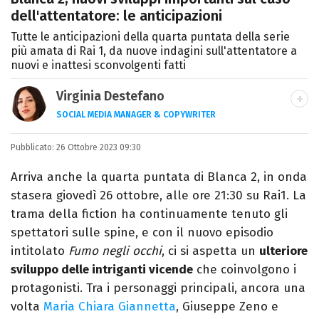
dell'attentatore: le anticipazioni
Tutte le anticipazioni della quarta puntata della serie
più amata di Rai 1, da nuove indagini sull'attentatore a
nuovi e inattesi sconvolgenti fatti
Virginia Destefano
SOCIAL MEDIA MANAGER & COPYWRITER
Una passione smisurata per le serie TV.
Pubblicato:
26 Ottobre 2023 09:30
Laurea in Cinema, Televisione e New Media,
videomaking e scrittura sono il mio
Arriva anche la quarta puntata di Blanca 2, in onda
passatempo preferito.
stasera giovedì 26 ottobre, alle ore 21:30 su Rai1. La
trama della fiction ha continuamente tenuto gli
spettatori sulle spine, e con il nuovo episodio
intitolato
Fumo negli occhi
, ci si aspetta un
ulteriore
sviluppo delle intriganti vicende
che coinvolgono i
protagonisti. Tra i personaggi principali, ancora una
volta
Maria Chiara Giannetta
, Giuseppe Zeno e