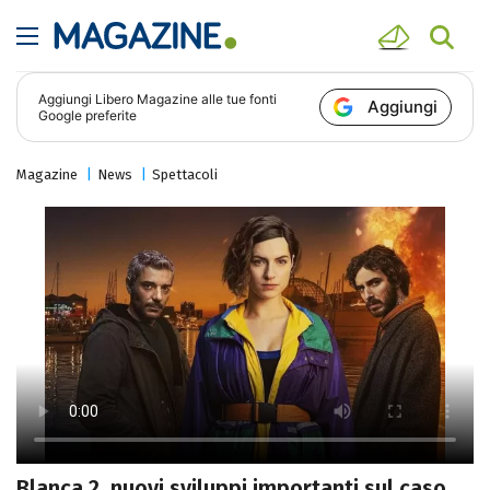
Aggiungi
Libero Magazine
alle tue fonti
Aggiungi
Google preferite
Magazine
News
Spettacoli
Blanca 2, nuovi sviluppi importanti sul caso