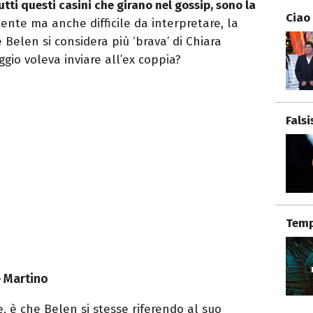
utti questi casini che girano nel gossip, sono la
Ciao
ente ma anche difficile da interpretare, la
Belen si considera più ‘brava’ di Chiara
gio voleva inviare all’ex coppia?
Fals
Temp
e Martino
le, è che Belen si stesse riferendo al suo