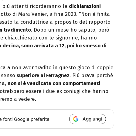
I più attenti ricorderanno le
dichiarazioni
otto di Mara Venier, a fine 2023. "Non è finita
ssato la conduttrice a proposito del rapporto
un tradimento
. Dopo un mese ho saputo, però
he chiacchierato con le signorine, hanno
 decina, sono arrivata a 12, poi ho smesso di
ica a non aver tradito in questo gioco di coppie
o senso
superiore ai Ferragnez
. Più brava perché
rna,
non si è vendicata con comportamenti
 potrebbero essere i due ex coniugi che hanno
aremo a vedere.
Aggiungi
e fonti Google preferite