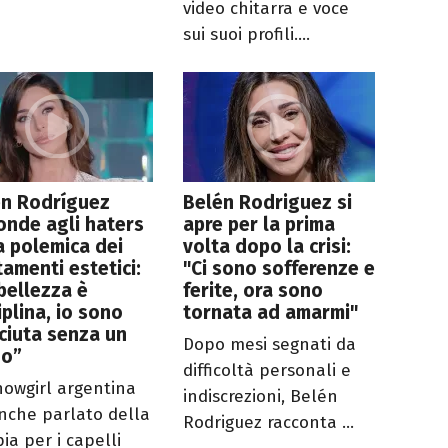
video chitarra e voce
sui suoi profili....
én Rodríguez
Belén Rodriguez si
onde agli haters
apre per la prima
a polemica dei
volta dopo la crisi:
tamenti estetici:
"Ci sono sofferenze e
bellezza è
ferite, ora sono
iplina, io sono
tornata ad amarmi"
ciuta senza un
Dopo mesi segnati da
do”
difficoltà personali e
howgirl argentina
indiscrezioni, Belén
nche parlato della
Rodriguez racconta ...
ia per i capelli