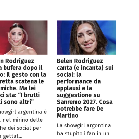
én Rodríguez
Belen Rodriguez
a bufera dopo il
canta (e incanta) sui
o: il gesto con la
social: la
retta scatena le
performance da
miche. Ma lei
applausi e la
ci sta: “I brutti
suggestione su
i sono altri”
Sanremo 2027. Cosa
potrebbe fare De
howgirl argentina è
Martino
a nel mirino delle
La showgirl argentina
che dei social per
ha stupito i fan in un
 gettat...