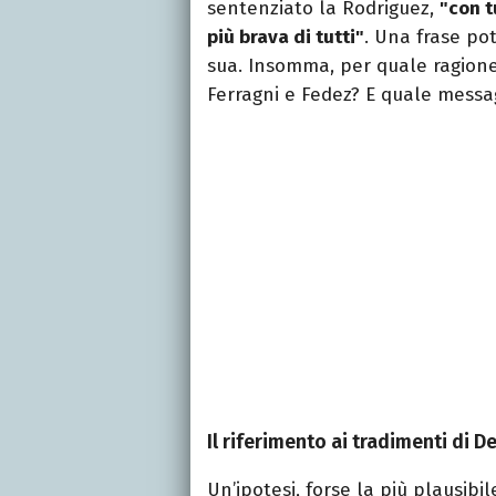
sentenziato la Rodriguez,
"con t
più brava di tutti"
. Una frase pot
sua. Insomma, per quale ragione 
Ferragni e Fedez? E quale messag
Il riferimento ai tradimenti di D
Un’ipotesi, forse la più plausibi