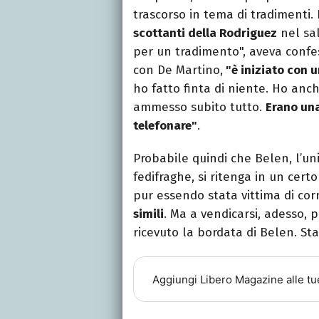
trascorso in tema di tradimenti. 
scottanti della Rodriguez
nel sal
per un tradimento", aveva confe
con De Martino,
"è iniziato con 
ho fatto finta di niente. Ho anc
ammesso subito tutto.
Erano una
telefonare"
.
Probabile quindi che Belen, l’un
fedifraghe, si ritenga in un cert
pur essendo stata vittima di co
simili
. Ma a vendicarsi, adesso,
ricevuto la bordata di Belen. St
Aggiungi
Libero Magazine
alle tu