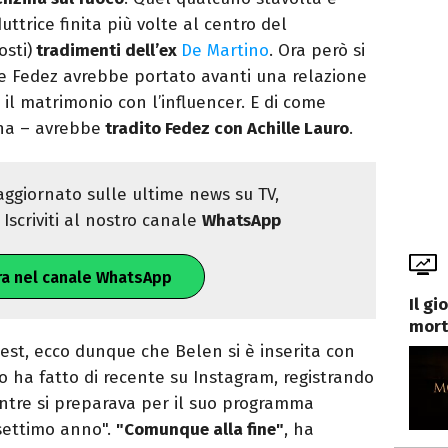
uttrice finita più volte al centro del
osti)
tradimenti dell’ex
De Martino
. Ora però si
me Fedez avrebbe portato avanti una relazione
il matrimonio con l’influencer. E di come
na – avrebbe
tradito Fedez con Achille Lauro
.
ggiornato sulle ultime news su TV,
Iscriviti al nostro canale
WhatsApp
ra nel canale WhatsApp
Il g
mort
est, ecco dunque che Belen si è inserita con
Lo ha fatto di recente su Instagram, registrando
ntre si preparava per il suo programma
 settimo anno".
"Comunque alla fine"
, ha