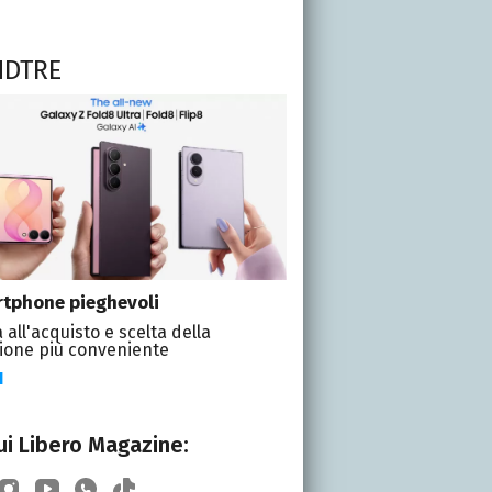
NDTRE
tphone pieghevoli
 all'acquisto e scelta della
ione più conveniente
I
i Libero Magazine: