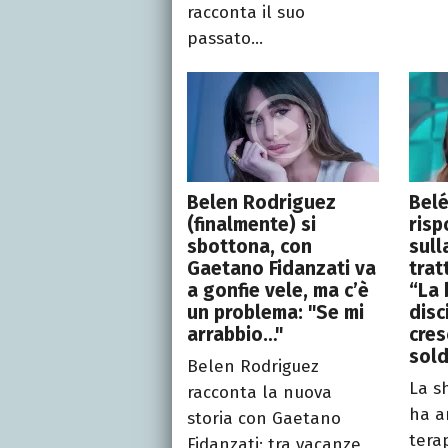
racconta il suo
passato...
Belen Rodriguez
Bel
(finalmente) si
risp
sbottona, con
sull
Gaetano Fidanzati va
trat
a gonfie vele, ma c’è
“La 
un problema: "Se mi
disc
arrabbio…"
cres
sol
Belen Rodriguez
La s
racconta la nuova
ha a
storia con Gaetano
terap
Fidanzati: tra vacanze,