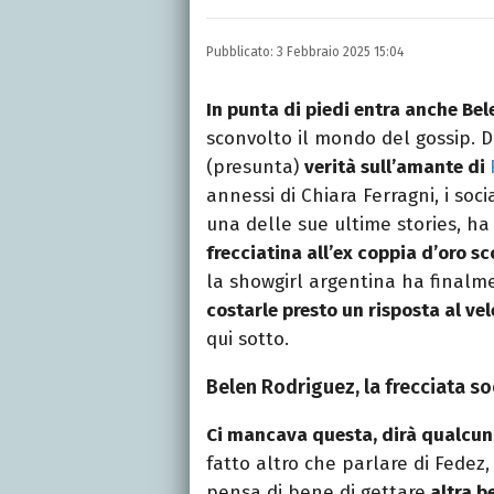
Autore, giornalista, cant
appassionato di cinema,
Pubblicato:
3 Febbraio 2025 15:04
gatti.
In punta di piedi entra anche Be
sconvolto il mondo del gossip. 
(presunta)
verità sull’amante di
annessi di Chiara Ferragni, i soc
una delle sue ultime stories, ha
frecciatina all’ex coppia d’oro s
la showgirl argentina ha finalm
costarle presto un risposta al ve
qui sotto.
Belen Rodriguez, la frecciata so
Ci mancava questa, dirà qualcu
fatto altro che parlare di Fedez
pensa di bene di gettare
altra b