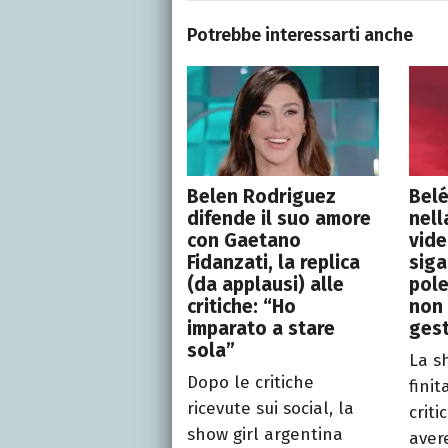
Potrebbe interessarti anche
Belen Rodriguez
Bel
difende il suo amore
nell
con Gaetano
vide
Fidanzati, la replica
siga
(da applausi) alle
pole
critiche: “Ho
non 
imparato a stare
gest
sola”
La s
Dopo le critiche
finit
ricevute sui social, la
criti
show girl argentina
avere