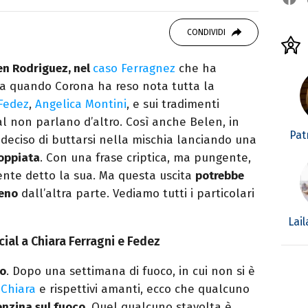
autore. Laureato in Letterature Straniere, è
 poesia e Shakespeare. Scrive canzoni e ama i
CONDIVIDI
len Rodriguez, nel
caso Ferragnez
che ha
Da quando Corona ha reso nota tutta la
Fedez
,
Angelica Montini
, e sui tradimenti
ial non parlano d’altro. Così anche Belen, in
Patr
 deciso di buttarsi nella mischia lanciando una
coppiata
. Con una frase criptica, ma pungente,
ente detto la sua. Ma questa uscita
potrebbe
leno
dall’altra parte. Vediamo tutti i particolari
Lai
cial a Chiara Ferragni e Fedez
no
. Dopo una settimana di fuoco, in cui non si è
,
Chiara
e rispettivi amanti, ecco che qualcuno
enzina sul fuoco
. Quel qualcuno stavolta è