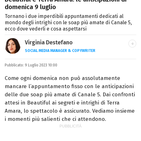
domenica 9 luglio
Tornano i due imperdibili appuntamenti dedicati al
mondo degli intrighi con le soap più amate di Canale 5,
ecco dove vederli e cosa aspettarsi
Virginia Destefano
SOCIAL MEDIA MANAGER & COPYWRITER
Una passione smisurata per le serie TV.
Pubblicato:
9 Luglio 2023 10:00
Laurea in Cinema, Televisione e New Media,
videomaking e scrittura sono il mio
Come ogni domenica non può assolutamente
passatempo preferito.
mancare l’appuntamento fisso con le anticipazioni
delle due soap più amate di Canale 5. Dai confronti
attesi in Beautiful ai segreti e intrighi di Terra
Amara, lo spettacolo è assicurato. Vediamo insieme
i momenti più salienti che ci attendono.