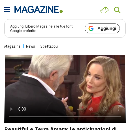
Aggiungi
Libero Magazine
alle tue fonti
Aggiungi
Google preferite
Magazine
News
Spettacoli
Beautiful e Terra Amara: le anticipazioni di