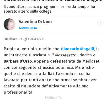
Il conduttore, senza programmi ormai da tempo, ha
sparato a zero sulla collega
Valentina Di Nino
GIORNALISTA
LINKEDIN
INSTAGRAM
FACEBOOK
SITO
Pubblicato:
Romana, laurea in Scienze Politiche,
9 Luglio 2023 19:28
giornalista per caso. Ho scritto per
Parole al vetriolo, quelle che
Giancarlo Magalli
,
in
quotidiani, settimanali, siti e agenzie,
un’intervista rilasciata a
Il Messaggero
, dedica a
prevalentemente di cronaca e spettacoli.
Barbara D’Urso
, appena defenestrata da Mediaset
con conseguente strascico polemico. Ma anche
quelle che dedica alla
Rai
, l’azienda in cui ha
lavorato per tanti anni e che ormai sembra aver
scelto di rinunciare definitivamente alla sua
professionalità.