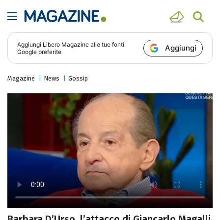
Aggiungi
Libero Magazine
alle tue fonti
Aggiungi
Google preferite
Magazine
News
Gossip
Barbara D’Urso, l’attacco di Giancarlo Magalli