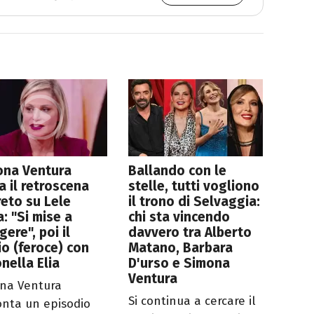
ona Ventura
Ballando con le
a il retroscena
stelle, tutti vogliono
eto su Lele
il trono di Selvaggia:
: "Si mise a
chi sta vincendo
gere", poi il
davvero tra Alberto
gio (feroce) con
Matano, Barbara
nella Elia
D'urso e Simona
Ventura
na Ventura
Si continua a cercare il
onta un episodio