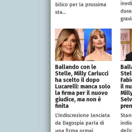
ined
bilico per la prossima
dura
sta...
gravi
Ballando con le
Ball
Stelle, Milly Carlucci
Stel
ha scelto il dopo
Fabi
Lucarelli: manca solo
il n
la firma per il nuovo
Mill
giudice, ma non è
Selv
finita
pren
L'indiscrezione lanciata
Stan
da Dagospia parla di
indis
una firma ormai
dell