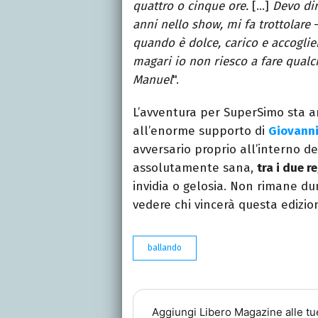
quattro o cinque ore.
[…]
Devo dir
anni nello show, mi fa trottolare
–
quando è dolce, carico e accogli
magari io non riesco a fare qualc
Manuel
".
L’avventura per SuperSimo sta a
all’enorme supporto di
Giovanni
avversario proprio all’interno 
assolutamente sana,
tra i due 
invidia o gelosia. Non rimane d
vedere chi vincerà questa edizio
ballando
Aggiungi
Libero Magazine
alle tu