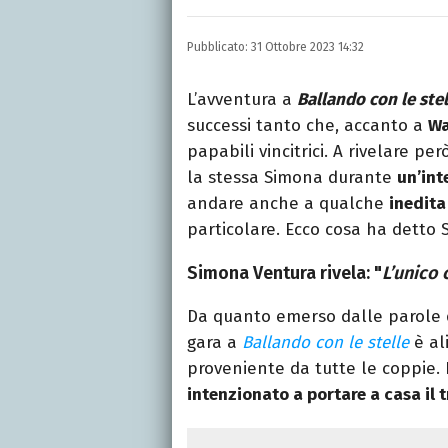
LINKEDIN
INSTAGRAM
FACEB
Scrittrice, copywriter, e
Pubblicato:
31 Ottobre 2023 14:32
Lettere, Cinema e Tv. Ha 
follia.
L’avventura a
Ballando con le stel
successi tanto che, accanto a
Wa
papabili vincitrici. A rivelare 
la stessa Simona durante
un’int
andare anche a qualche
inedita
particolare. Ecco cosa ha detto
Simona Ventura rivela: "
L’unico
Da quanto emerso dalle parole 
gara a
Ballando con le stelle
è al
proveniente da tutte le coppie. 
intenzionato a portare a casa il t