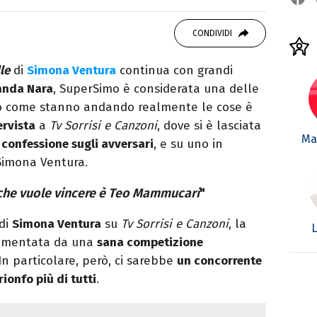
OOK
SITO
ditor e pubblicista mantovana, laureata in
CONDIVIDI
due libri all’attivo e ama la scrittura alla
le
di
Simona Ventura
continua con grandi
nda Nara
, SuperSimo è considerata una delle
però come stanno andando realmente le cose è
ervista
a
Tv Sorrisi e Canzoni
, dove si è lasciata
Mar
 confessione sugli avversari
, e su uno in
 Simona Ventura.
 che vuole vincere è Teo Mammucari
"
di
Simona Ventura
su
Tv Sorrisi e Canzoni
, la
L
imentata da una
sana competizione
In particolare, però, ci sarebbe
un concorrente
rionfo più di tutti
.