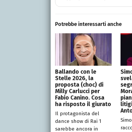
Potrebbe interessarti anche
Ballando con le
Sim
Stelle 2026, la
svel
proposta (choc) di
segr
Milly Carlucci per
Mora
Fabio Canino. Cosa
pian
ha risposto il giurato
liti
Anto
Il protagonista del
Simo
dance show di Rai 1
racc
sarebbe ancora in