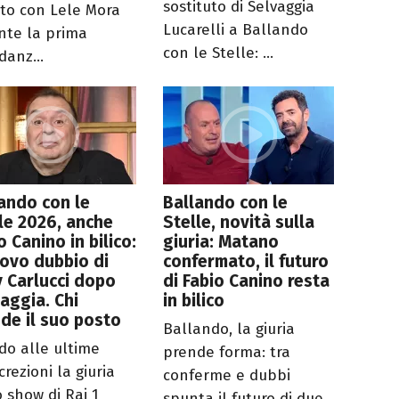
sostituto di Selvaggia
ito con Lele Mora
Lucarelli a Ballando
nte la prima
con le Stelle: ...
danz...
ando con le
Ballando con le
le 2026, anche
Stelle, novità sulla
o Canino in bilico:
giuria: Matano
uovo dubbio di
confermato, il futuro
y Carlucci dopo
di Fabio Canino resta
aggia. Chi
in bilico
de il suo posto
Ballando, la giuria
do alle ultime
prende forma: tra
crezioni la giuria
conferme e dubbi
o show di Rai 1
spunta il futuro di due