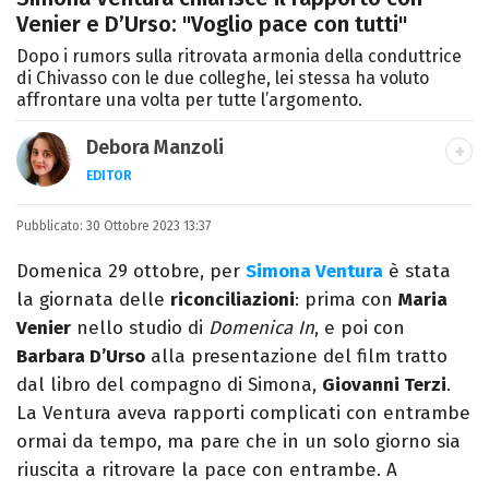
Venier e D’Urso: "Voglio pace con tutti"
Dopo i rumors sulla ritrovata armonia della conduttrice
di Chivasso con le due colleghe, lei stessa ha voluto
affrontare una volta per tutte l’argomento.
Debora Manzoli
EDITOR
LINKEDIN
INSTAGRAM
FACEBOOK
SITO
Pubblicato:
Scrittrice, copywriter, editor e pubblicista
30 Ottobre 2023 13:37
mantovana, laureata in Lettere, Cinema e
Domenica 29 ottobre, per
Simona Ventura
è stata
Tv. Ha due libri all’attivo e ama la scrittura
la giornata delle
riconciliazioni
: prima con
Maria
alla follia.
Venier
nello studio di
Domenica In
, e poi con
Barbara D’Urso
alla presentazione del film tratto
dal libro del compagno di Simona,
Giovanni Terzi
.
La Ventura aveva rapporti complicati con entrambe
ormai da tempo, ma pare che in un solo giorno sia
riuscita a ritrovare la pace con entrambe. A