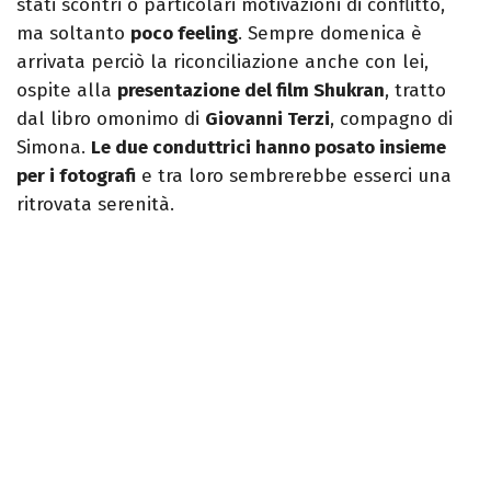
stati scontri o particolari motivazioni di conflitto,
ma soltanto
poco feeling
. Sempre domenica è
arrivata perciò la riconciliazione anche con lei,
ospite alla
presentazione del film Shukran
, tratto
dal libro omonimo di
Giovanni Terzi
, compagno di
Simona.
Le due conduttrici hanno posato insieme
per i fotografi
e tra loro sembrerebbe esserci una
ritrovata serenità.