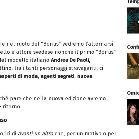
Temp
che nel ruolo del "Bonus" vedremo l’alternarsi
Conf
ello e attore svedese nonché il primo "Bonus"
 del modello italiano
Andrea De Paoli
,
ino, tra i tanti personaggi stravaganti, ci
esperti di moda
,
agenti segreti
,
nuove
Omici
rché pare che nella nuova edizione avremo
 ritorno.
uso
orici di
Avanti un altro
che, per un motivo o per