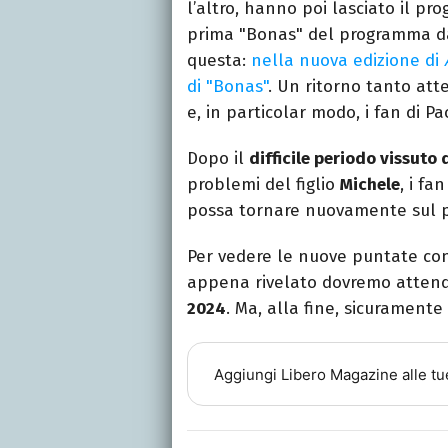
l’altro, hanno poi lasciato il p
prima "Bonas" del programma dal
questa:
nella nuova edizione di
di "Bonas"
. Un ritorno tanto at
e, in particolar modo, i fan di Pa
Dopo il
difficile periodo vissuto
problemi del figlio
Michele
, i fa
possa tornare nuovamente sul p
Per vedere le nuove puntate con
appena rivelato dovremo attende
2024
. Ma, alla fine, sicuramente
Aggiungi
Libero Magazine
alle tu