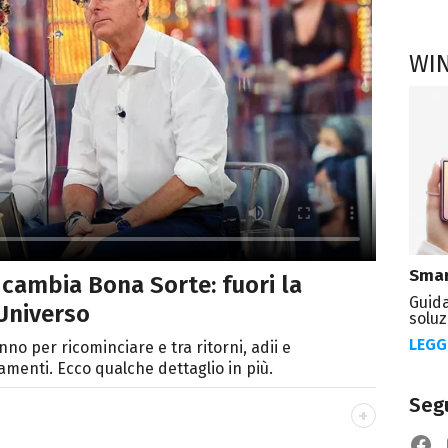
WI
Smar
 cambia Bona Sorte: fuori la
Guida
Universo
soluz
LEGG
no per ricominciare e tra ritorni, adii e
menti. Ecco qualche dettaglio in più.
Segu