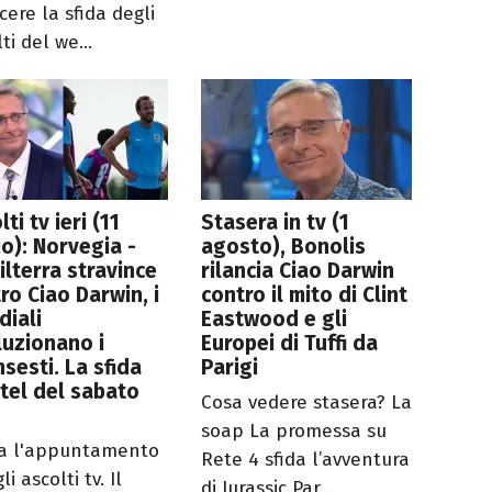
cere la sfida degli
ti del we...
lti tv ieri (11
Stasera in tv (1
io): Norvegia -
agosto), Bonolis
ilterra stravince
rilancia Ciao Darwin
ro Ciao Darwin, i
contro il mito di Clint
iali
Eastwood e gli
luzionano i
Europei di Tuffi da
nsesti. La sfida
Parigi
tel del sabato
Cosa vedere stasera? La
a
soap La promessa su
a l'appuntamento
Rete 4 sfida l’avventura
li ascolti tv. Il
di Jurassic Par...