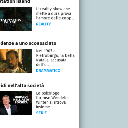
tation Island
Il reality show che
mette a dura prova
l'amore delle copp...
REALITY
idenze a uno sconosciuto
Nel 1907 a
Pietroburgo, la bella
Natalia, accusata
dell'o...
DRAMMATICO
di nell'alta società
Lo psicologo
forense Wendelin
Winter, si ritrova
insieme ...
SERIE