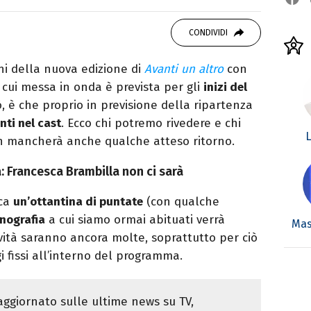
OOK
SITO
ditor e pubblicista mantovana, laureata in
CONDIVIDI
due libri all’attivo e ama la scrittura alla
oni della nuova edizione di
Avanti un altro
con
a cui messa in onda è prevista per gli
inizi del
, è che proprio in previsione della ripartenza
ti nel cast
. Ecco chi potremo rivedere e chi
L
n mancherà anche qualche atteso ritorno.
tà: Francesca Brambilla non ci sarà
rca
un’ottantina di puntate
(con qualche
nografia
a cui siamo ormai abituati verrà
Mas
vità saranno ancora molte, soprattutto per ciò
 fissi all’interno del programma.
ggiornato sulle ultime news su TV,