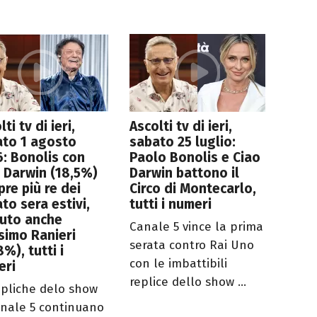
ti tv di ieri,
Ascolti tv di ieri,
ato 1 agosto
sabato 25 luglio:
: Bonolis con
Paolo Bonolis e Ciao
 Darwin (18,5%)
Darwin battono il
re più re dei
Circo di Montecarlo,
to sera estivi,
tutti i numeri
tuto anche
Canale 5 vince la prima
simo Ranieri
serata contro Rai Uno
8%), tutti i
con le imbattibili
eri
replice dello show ...
epliche delo show
anale 5 continuano