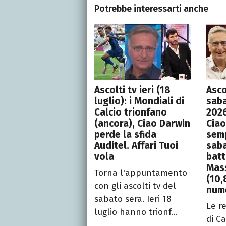
Potrebbe interessarti anche
Ascolti tv ieri (18
Ascol
luglio): i Mondiali di
sab
Calcio trionfano
2026
(ancora), Ciao Darwin
Ciao
perde la sfida
semp
Auditel. Affari Tuoi
saba
vola
bat
Mas
Torna l'appuntamento
(10,
con gli ascolti tv del
num
sabato sera. Ieri 18
Le r
luglio hanno trionf...
di C