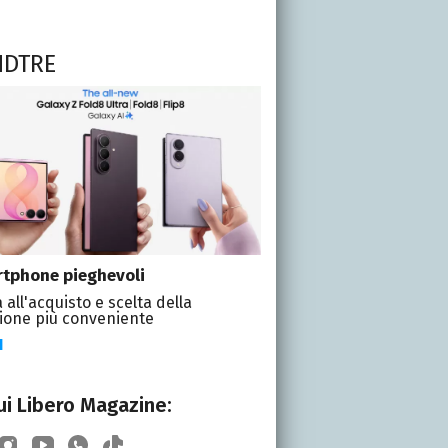
NDTRE
tphone pieghevoli
 all'acquisto e scelta della
ione più conveniente
I
i Libero Magazine: