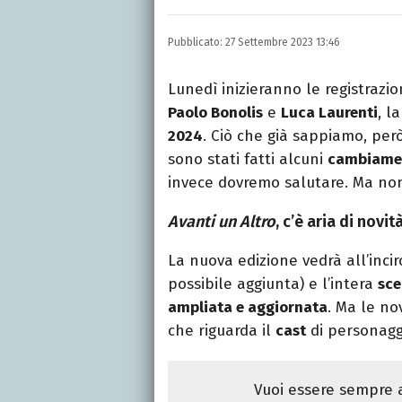
LINKEDIN
INSTAGRAM
FACEB
Scrittrice, copywriter, e
Pubblicato:
27 Settembre 2023 13:46
Lettere, Cinema e Tv. Ha 
follia.
Lunedì inizieranno le registrazi
Paolo Bonolis
e
Luca Laurenti
, l
2024
. Ciò che già sappiamo, però
sono stati fatti alcuni
cambiamen
invece dovremo salutare. Ma no
Avanti un Altro
, c’è aria di novi
La nuova edizione vedrà all’inci
possibile aggiunta) e l’intera
sce
ampliata e aggiornata
. Ma le no
che riguarda il
cast
di personaggi
Vuoi essere sempre a