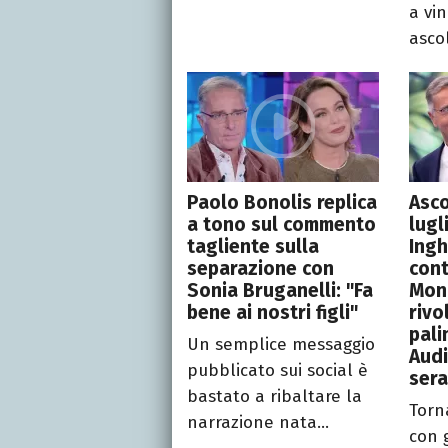
a vin
ascol
Paolo Bonolis replica
Asco
a tono sul commento
lugl
tagliente sulla
Ingh
separazione con
cont
Sonia Bruganelli: "Fa
Mond
bene ai nostri figli"
rivo
pali
Un semplice messaggio
Audi
pubblicato sui social è
ser
bastato a ribaltare la
Torn
narrazione nata...
con g