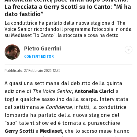
La frecciata a Gerry Scotti su Io Canto: “Mi ha
dato fastidio”
La conduttrice ha parlato della nuova stagione di The
Voice Senior ricordando il programma fotocopia in onda
su Mediaset “Io Canto”: la stoccata e cosa ha detto
Pietro Guerrini
CONTENT EDITOR
Laurea in Lettere, smania di viaggi e
Pubblicato:
27 Febbraio 2025 12:35
passione per i cartoni (della pizza e della
Pixar).
A quasi una settimana dal debutto della quinta
edizione di
The Voice Senior
,
Antonella Clerici
si
toglie qualche sassolino dalla scarpa. Intervistata
dal settimanale
Confidenze
, infatti, la conduttrice
lombarda ha parlato della nuova stagione del
"suo" talent show ed è tornata a punzecchiare
Gerry Scotti
e
Mediaset
, che lo scorso mese hanno