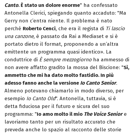
Canto
. È stato un dolore enorme
" ha confessato
Antonella Clerici, spiegando quanto accaduto: "Ma
Gerry non c’entra niente. Il problema è nato
perché
Roberto Cenci
, che era il regista di
Ti lascio
una canzone
, è passato da Rai a Mediaset e si è
portato dietro il format, proponendo a un’altra
emittente un programma quasi identico». La
conduttrice di
È sempre mezzogiorno
ha ammesso di
non avere affatto gradito la mossa del Biscione: "
Sì,
ammetto che mi ha dato molto fastidio. In più
adesso fanno anche la versione
Io Canto Senior
.
Almeno potevano chiamarlo in modo diverso, per
esempio
Io Canto Old
". Antonella, tuttavia, si è
detta fiduciosa per il futuro e sicura del suo
programma: "
Io amo molto il mio
The Voice Senior
e
lavoriamo tanto per un risultato accurato che
preveda anche lo spazio al racconto delle storie