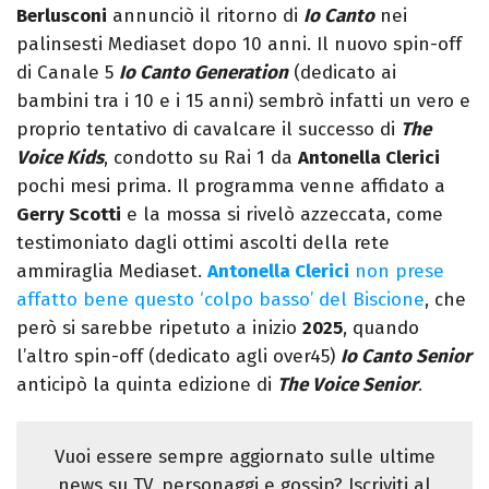
Berlusconi
annunciò il ritorno di
Io Canto
nei
palinsesti Mediaset dopo 10 anni. Il nuovo spin-off
di Canale 5
Io Canto Generation
(dedicato ai
bambini tra i 10 e i 15 anni) sembrò infatti un vero e
proprio tentativo di cavalcare il successo di
The
Voice Kids
, condotto su Rai 1 da
Antonella Clerici
pochi mesi prima. Il programma venne affidato a
Gerry Scotti
e la mossa si rivelò azzeccata, come
testimoniato dagli ottimi ascolti della rete
ammiraglia Mediaset.
Antonella Clerici
non prese
affatto bene questo ‘colpo basso’ del Biscione
, che
però si sarebbe ripetuto a inizio
2025
, quando
l’altro spin-off (dedicato agli over45)
Io Canto Senior
anticipò la quinta edizione di
The Voice Senior
.
Vuoi essere sempre aggiornato sulle ultime
news su TV, personaggi e gossip? Iscriviti al