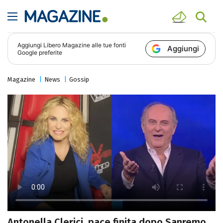
Aggiungi
Libero Magazine
alle tue fonti
Aggiungi
Google preferite
Magazine
News
Gossip
Antonella Clerici, pace finita dopo Sanremo.