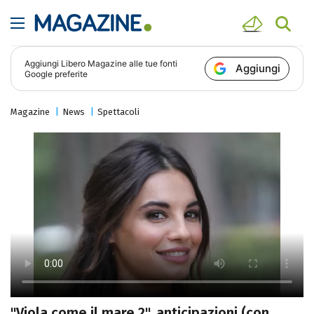
Aggiungi
Libero Magazine
alle tue fonti
Aggiungi
Google preferite
Magazine
News
Spettacoli
"Viola come il mare 2", anticipazioni (con