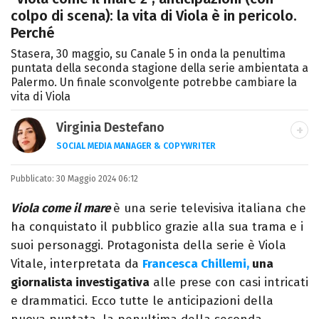
colpo di scena): la vita di Viola è in pericolo.
Perché
Stasera, 30 maggio, su Canale 5 in onda la penultima
puntata della seconda stagione della serie ambientata a
Palermo. Un finale sconvolgente potrebbe cambiare la
vita di Viola
Virginia Destefano
SOCIAL MEDIA MANAGER & COPYWRITER
Una passione smisurata per le serie TV.
Pubblicato:
30 Maggio 2024 06:12
Laurea in Cinema, Televisione e New Media,
videomaking e scrittura sono il mio
Viola come il mare
è una serie televisiva italiana che
passatempo preferito.
ha conquistato il pubblico grazie alla sua trama e i
suoi personaggi. Protagonista della serie è Viola
Vitale, interpretata da
Francesca Chillemi,
una
giornalista investigativa
alle prese con casi intricati
e drammatici. Ecco tutte le anticipazioni della