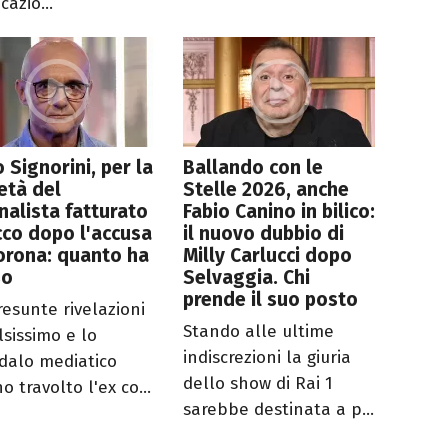
cazio...
 Signorini, per la
Ballando con le
età del
Stelle 2026, anche
nalista fatturato
Fabio Canino in bilico:
cco dopo l'accusa
il nuovo dubbio di
orona: quanto ha
Milly Carlucci dopo
so
Selvaggia. Chi
prende il suo posto
resunte rivelazioni
Stando alle ultime
lsissimo e lo
indiscrezioni la giuria
dalo mediatico
dello show di Rai 1
 travolto l'ex co...
sarebbe destinata a p...