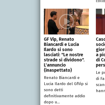
collo
GF Vip, Renato
Caso
Biancardi e Lucia
soci
Ilardo si sono
gior
lasciati: "Le nostre
a pi
strade si dividono".
di C
L'annuncio
per
(inaspettato)
Le p
Renato Biancardi e
di Fa
Lucia Ilardo del GfVip si
scan
sono detti
hanno
definitivamente addio
dopo u...