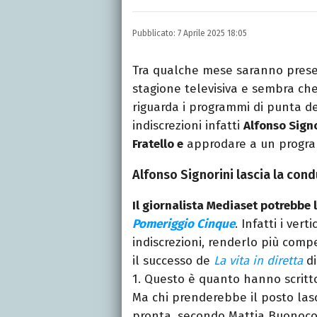
LINKEDIN
INSTAGRAM
FACEB
Giornalista nata nella ci
Pubblicato:
7 Aprile 2025 18:05
Da anni scrive (per un n
musica, TV e calcio.
Tra qualche mese saranno presen
stagione televisiva e sembra ch
riguarda i programmi di punta de
indiscrezioni infatti
Alfonso Signo
Fratello e
approdare a un progr
Alfonso Signorini lascia la cond
Il giornalista Mediaset potrebbe 
Pomeriggio Cinque
. Infatti i ver
indiscrezioni, renderlo più comp
il successo de
La vita in diretta
di
1. Questo è quanto hanno scritto
Ma chi prenderebbe il posto las
pronta, secondo Mattia Buonocor