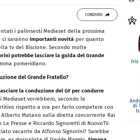
OOK
ttà di Parthenope, si definisce "madriletana".
CONDIVIDI
umero imprecisato di testate) di spettacoli e
tati i palinsesti Mediaset della prossima
e ci saranno
importanti novità
per quanto
lla tv del Biscione. Secondo molte
rini potrebbe lasciare la guida del Grande
Iris
amma pomeridiano.
uzione del Grande Fratello?
lasciare la conduzione del GF per condurre
tici Mediaset vorrebbero, secondo le
Andr
di
etitivo rispetto a ora per farlo competere con
I
 Alberto Matano sulla diretta concorrente Rai
 La Presse e Riccardo Signoretti di NuovoTV.
ciato vacante da Alfonso Signorini? Sarebbe
e, ex giornalista di Davide Maggio,
Simona