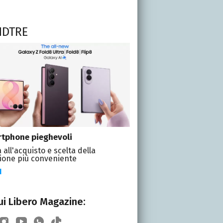
NDTRE
tphone pieghevoli
 all'acquisto e scelta della
ione più conveniente
I
i Libero Magazine: