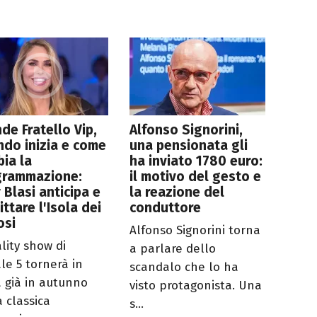
de Fratello Vip,
Alfonso Signorini,
do inizia e come
una pensionata gli
ia la
ha inviato 1780 euro:
grammazione:
il motivo del gesto e
y Blasi anticipa e
la reazione del
littare l'Isola dei
conduttore
osi
Alfonso Signorini torna
ality show di
a parlare dello
le 5 tornerà in
scandalo che lo ha
 già in autunno
visto protagonista. Una
a classica
s...