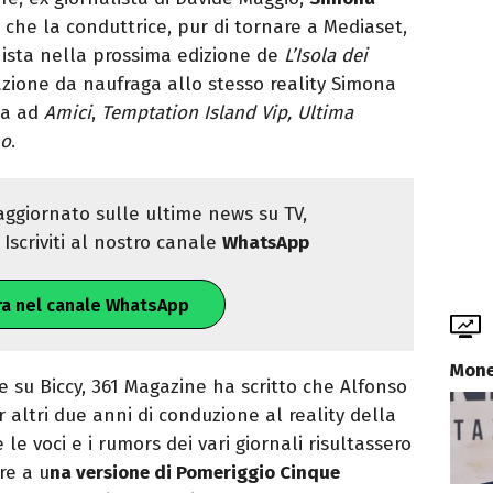
 che la conduttrice, pur di tornare a Mediaset,
ista nella prossima edizione de
L’Isola dei
pazione da naufraga allo stesso reality Simona
ta ad
Amici
,
Temptation Island Vip, Ultima
no
.
ggiornato sulle ultime news su TV,
Iscriviti al nostro canale
WhatsApp
ra nel canale WhatsApp
Mone
e su Biccy, 361 Magazine ha scritto che Alfonso
 altri due anni di conduzione al reality della
e le voci e i rumors dei vari giornali risultassero
re a u
na versione di Pomeriggio Cinque