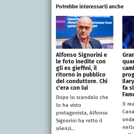
Potrebbe interessarti anche
Alfonso Signorini e
Gran
le foto inedite con
quan
gli ex gieffini, il
camb
ritorno in pubblico
pro
del conduttore. Chi
Ilar
c'era con lui
fa s
Fam
Dopo lo scandalo che
Il re
lo ha visto
Cana
protagonista, Alfonso
onda
Signorini ha rotto il
nell
silenzi...