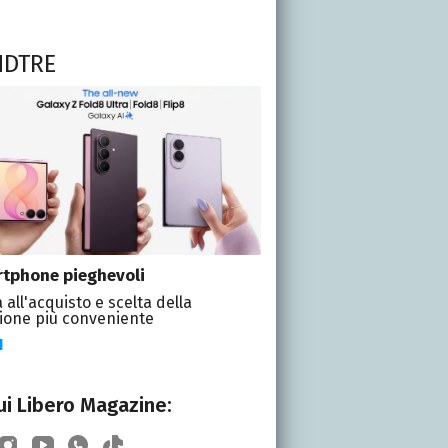
NDTRE
tphone pieghevoli
 all'acquisto e scelta della
ione più conveniente
I
i Libero Magazine: