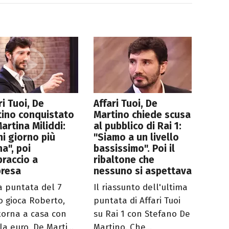
ri Tuoi, De
Affari Tuoi, De
ino conquistato
Martino chiede scusa
artina Miliddi:
al pubblico di Rai 1:
i giorno più
"Siamo a un livello
na", poi
bassissimo". Poi il
braccio a
ribaltone che
presa
nessuno si aspettava
a puntata del 7
Il riassunto dell'ultima
io gioca Roberto,
puntata di Affari Tuoi
torna a casa con
su Rai 1 con Stefano De
a euro. De Marti...
Martino. Che...