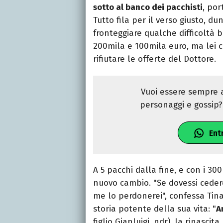
sotto al banco dei pacchisti
, por
Tutto fila per il verso giusto, d
fronteggiare qualche difficoltà 
200mila e 100mila euro, ma lei 
rifiutare le offerte del Dottore.
Vuoi essere sempre a
personaggi e gossip? 
Ent
A 5 pacchi dalla fine, e con i 30
nuovo cambio. "Se dovessi cedere
me lo perdonerei", confessa Tina
storia potente della sua vita: "
A
figlio Gianluigi, ndr), la rinascit