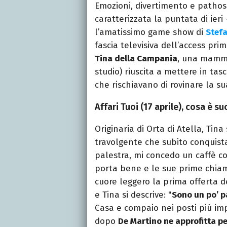
Emozioni, divertimento e pathos 
caratterizzata la puntata di ieri
l’amatissimo game show di
Stef
fascia televisiva dell’access prim
Tina della Campania
, una mamma 
studio) riuscita a mettere in tas
che rischiavano di rovinare la su
Affari Tuoi (17 aprile), cosa è su
Originaria di Orta di Atella, Tina
travolgente che subito conquista
palestra, mi concedo un caffè c
porta bene e le sue prime chiama
cuore leggero la prima offerta d
e Tina si descrive: "
Sono un po’ p
Casa e compaio nei posti più imp
dopo
De Martino ne approfitta p