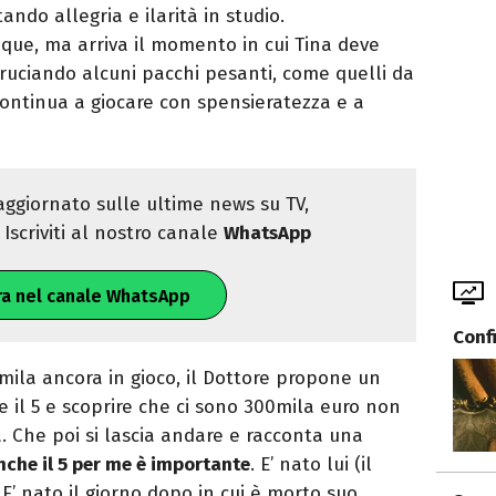
tando allegria e ilarità in studio.
unque, ma arriva il momento in cui Tina deve
bruciando alcuni pacchi pesanti, come quelli da
continua a giocare con spensieratezza e a
ggiornato sulle ultime news su TV,
Iscriviti al nostro canale
WhatsApp
ra nel canale WhatsApp
Conf
0mila ancora in gioco, il Dottore propone un
 il 5 e scoprire che ci sono 300mila euro non
. Che poi si lascia andare e racconta una
nche il 5 per me è importante
. E’ nato lui (il
a. E’ nato il giorno dopo in cui è morto suo