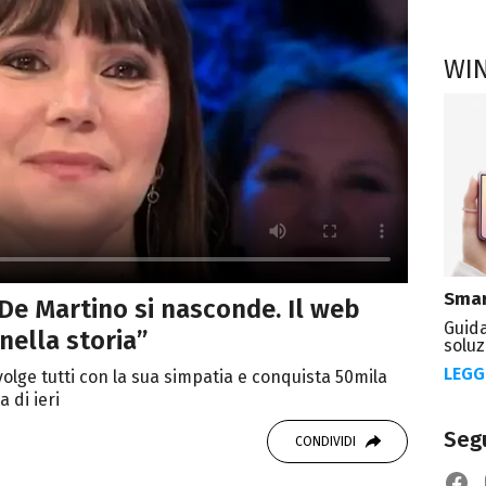
WI
Smar
 De Martino si nasconde. Il web
Guida
nella storia”
soluz
LEGG
lge tutti con la sua simpatia e conquista 50mila
 di ieri
Segu
CONDIVIDI