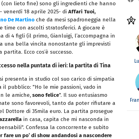
(con lieto fine) sono gli ingredienti che hanno
 – venerdì 18 aprile 2025- di
Affari Tuoi,
ano De Martino
che da mesi spadroneggia nella
e time con ascolti stratosferici. A giocare è
di 4 figli (il primo, Gianluigi, l’accompagna in
ca una bella vincita nonostante gli imprevisti
a partita. Ecco cos’è successo.
Lu
ccesso nella puntata di ieri: la partita di Tina
 si presenta in studio col suo carico di simpatia
 il pubblico: "Ho le mie passioni, vado in
on le amiche,
sono felice
". Il suo entusiasmo
Fra
te sono favorevoli, tanto da poter rifiutare a
el Dottore di 35mila euro. La partita prosegue
azzarella
in casa, capita che mi nasconda in
ensabili". Confessa la concorrente e subito
er fare un po’ di show andandosi a nascondere