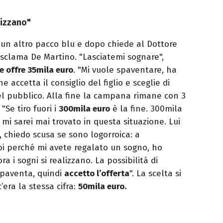
alizzano"
 un altro pacco blu e dopo chiede al Dottore
 esclama De Martino. "Lasciatemi sognare",
re offre 35mila euro
. "Mi vuole spaventare, ha
e accetta il consiglio del figlio e sceglie di
el pubblico. Alla fine la campana rimane con 3
"Se tiro fuori i
300mila euro
è la fine. 300mila
mi sarei mai trovato in questa situazione. Lui
), chiedo scusa se sono logorroica: a
voi perché mi avete regalato un sogno, ho
ra i sogni si realizzano. La possibilità di
spaventa, quindi
accetto l’offerta
". La scelta si
’era la stessa cifra:
50mila euro.