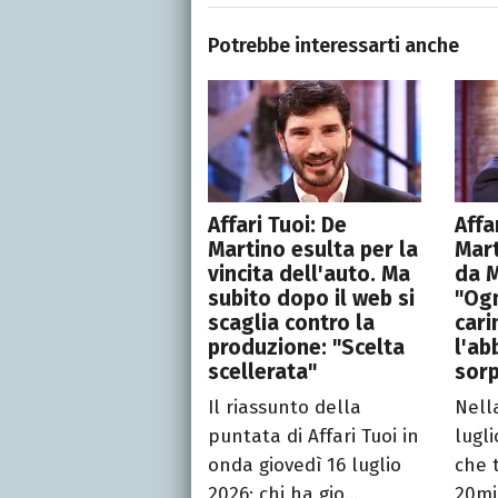
Potrebbe interessarti anche
Affari Tuoi: De
Affa
Martino esulta per la
Mart
vincita dell'auto. Ma
da M
subito dopo il web si
"Ogn
scaglia contro la
cari
produzione: "Scelta
l'ab
scellerata"
sor
Il riassunto della
Nell
puntata di Affari Tuoi in
lugl
onda giovedì 16 luglio
che 
2026: chi ha gio...
20mil