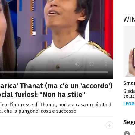
WI
Smar
carica' Thanat (ma c'è un 'accordo')
Guida
cial furiosi: "Non ha stile"
soluz
LEGG
na, l'interesse di Thanat, porta a casa un piatto di
ial che la pungono: cosa è successo
Segu