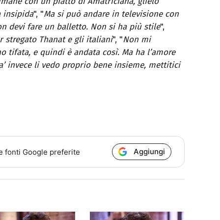
imane con un piatto di Amatriciana, glielo
 insipida
", "
Ma si può andare in televisione con
n devi fare un balletto. Non si ha più stile
",
 stregato Thanat e gli italiani
", "
Non mi
 tifata, e quindi è andata così. Ma ha l’amore
da’ invece li vedo proprio bene insieme, mettitici
Aggiungi
e fonti Google preferite