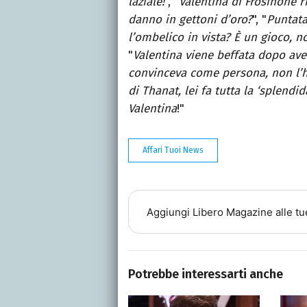
laziale!
", "
Valentina di Frosinone r
danno in gettoni d’oro?
", "
Puntata
l’ombelico in vista? È un gioco, no
"
Valentina viene beffata dopo aver
convinceva come persona, non l’ho
di Thanat, lei fa tutta la ‘splendi
Valentina
!"
Affari Tuoi News
Aggiungi
Libero Magazine
alle tu
Potrebbe interessarti anche