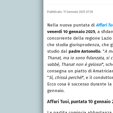
Laureata in Linguaggi d
dell’intrattenimento da
Pubblicato:
11 Gennaio 2025 07:30
freelance per diverse te
Nella nuova puntata di
Affari Tu
venerdì 10 gennaio 2025
, a sfidar
concorrente della regione Lazio 
che studia giurisprudenza, che g
studio dal
padre Antonello
. "
A me
Thanat, ma io sono fidanzata, si
vabbè, Thanat non è geloso!
", sc
consegna un piatto di Amatrician
"
Sì, chissà perché!
", e il conduttor
Ecco cosa è successo durante la
gennaio.
Affari Tuoi, puntata 10 gennaio
La partita comincia abbastanza 