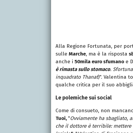
Alla Regione Fortunata, per por
sulle
Marche
, ma è la risposta
s
anche i
50mila euro sfumano
e D
è rimasta sullo stomaco
. Sfortuna
inquadrato Thanat
)". Valentina 
qualche critica per il suo abbig
Le polemiche sui social
Come di consueto, non mancan
Tuoi,
"
Ovviamente ha sbagliato, al
che il dottore è terribile: metter