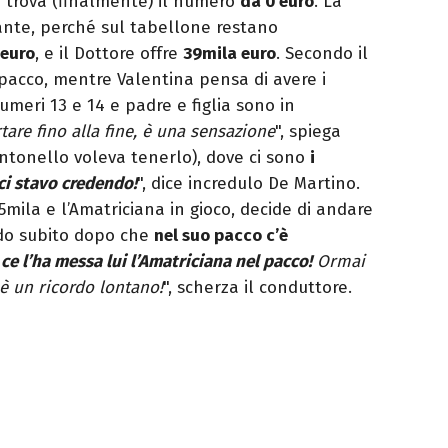
e trova (finalmente) il numero
da 0 euro
. La
sante, perché sul tabellone restano
 euro
, e il Dottore offre
39mila euro
. Secondo il
 pacco, mentre Valentina pensa di avere i
umeri 13 e 14 e padre e figlia sono in
rtare fino alla fine, è una sensazione
", spiega
(Antonello voleva tenerlo), dove ci sono
i
ci stavo credendo!
", dice incredulo De Martino.
 5mila e l’Amatriciana in gioco, decide di andare
do subito dopo che
nel suo pacco c’è
 ce l’ha messa lui l’Amatriciana nel pacco!
Ormai
è un ricordo lontano!
", scherza il conduttore.