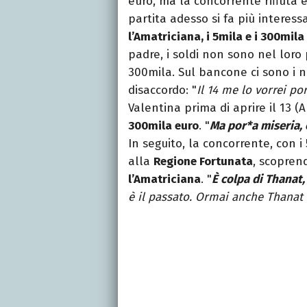
euro, ma la concorrente rifiuta 
partita adesso si fa più interes
l’Amatriciana, i 5mila e i 300mila
padre, i soldi non sono nel loro
300mila. Sul bancone ci sono i n
disaccordo: "
Il 14 me lo vorrei po
Valentina prima di aprire il 13 
300mila euro
. "
Ma por*a miseria, 
In seguito, la concorrente, con i
alla
Regione Fortunata
, scopren
l’Amatriciana
. "
È colpa di Thanat,
è il passato. Ormai anche Thanat 