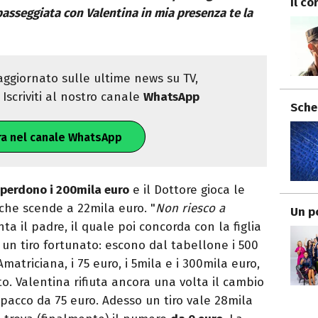
Il co
passeggiata con Valentina in mia presenza te la
ggiornato sulle ultime news su TV,
Iscriviti al nostro canale
WhatsApp
Sche
ra nel canale WhatsApp
perdono i 200mila euro
e il Dottore gioca le
 che scende a 22mila euro. "
Non riesco a
Un p
ta il padre, il quale poi concorda con la figlia
Poi un tiro fortunato: escono dal tabellone i 500
Amatriciana, i 75 euro, i 5mila e i 300mila euro,
to. Valentina rifiuta ancora una volta il cambio
 pacco da 75 euro. Adesso un tiro vale 28mila