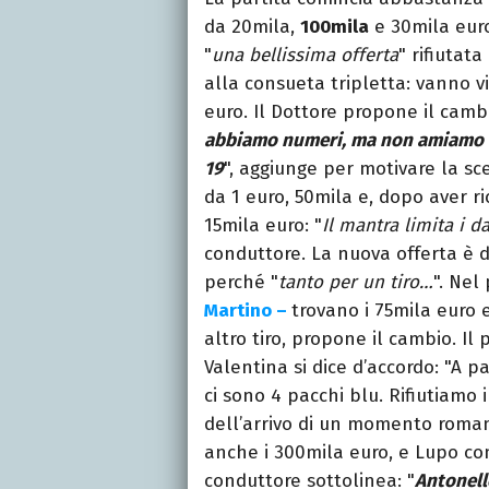
da 20mila,
100mila
e 30mila eur
"
una bellissima offerta
" rifiutata
alla consueta tripletta: vanno vi
euro. Il Dottore propone il cambi
abbiamo numeri, ma non amiamo i 
19
", aggiunge per motivare la sc
da 1 euro, 50mila e, dopo aver ri
15mila euro: "
Il mantra limita i d
conduttore. La nuova offerta è 
perché "
tanto per un tiro…
". Nel
Martino –
trovano i 75mila euro e
altro tiro, propone il cambio. I
Valentina si dice d’accordo: "A p
ci sono 4 pacchi blu. Rifiutiamo
dell’arrivo di un momento roma
anche i 300mila euro, e Lupo c
conduttore sottolinea: "
Antonell