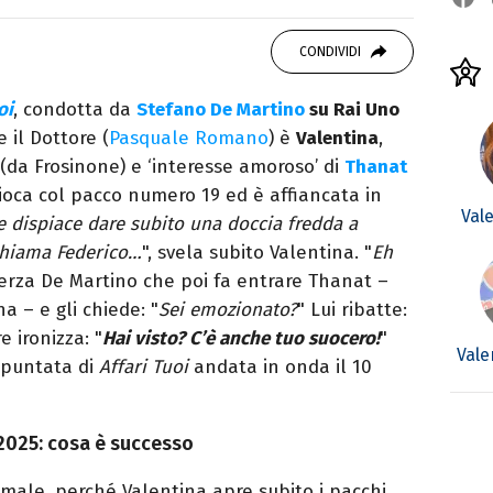
ei Media, mi dedico al mondo
 10 anni. Ho lavorato come web content editor
CONDIVIDI
state.
oi
, condotta da
Stefano De Martino
su Rai Uno
e il Dottore (
Pasquale Romano
) è
Valentina
,
(da Frosinone) e ‘interesse amoroso’ di
Thanat
ioca col pacco numero 19 ed è affiancata in
Val
 dispiace dare subito una doccia fredda a
 chiama Federico…
", svela subito Valentina. "
Eh
herza De Martino che poi fa entrare Thanat –
a – e gli chiede: "
Sei emozionato?
" Lui ribatte:
e ironizza: "
Hai visto? C’è anche tuo suocero!
"
Vale
 puntata di
Affari Tuoi
andata in onda il 10
 2025: cosa è successo
male, perché Valentina apre subito i pacchi