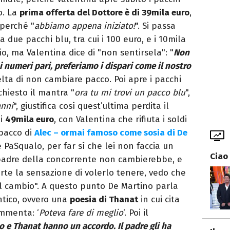
o. La
prima offerta del Dottore è di 39mila euro
,
 perché "
abbiamo appena iniziato!
". Si passa
a due pacchi blu, tra cui i 100 euro, e i 10mila
o, ma Valentina dice di "non sentirsela": "
Non
numeri pari, preferiamo i dispari come il nostro
elta di non cambiare pacco. Poi apre i pacchi
chiesto il mantra "
ora tu mi trovi un pacco blu
",
anni
", giustifica così quest’ultima perdita il
di
49mila euro
, con Valentina che rifiuta i soldi
 pacco di
Alec – ormai famoso come sosia di De
 PaSqualo, per far sì che lei non faccia un
Ciao
l padre della concorrente non cambierebbe, e
arte la sensazione di volerlo tenere, vedo che
 il cambio". A questo punto De Martino parla
ntico, ovvero una
poesia di Thanat
in cui cita
ommenta: ‘
Poteva fare di meglio
‘. Poi il
o e Thanat hanno un accordo. Il padre gli ha