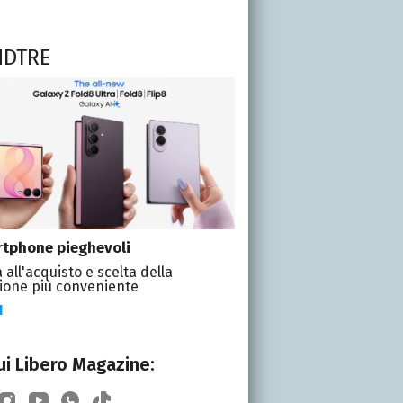
NDTRE
tphone pieghevoli
 all'acquisto e scelta della
ione più conveniente
I
i Libero Magazine: