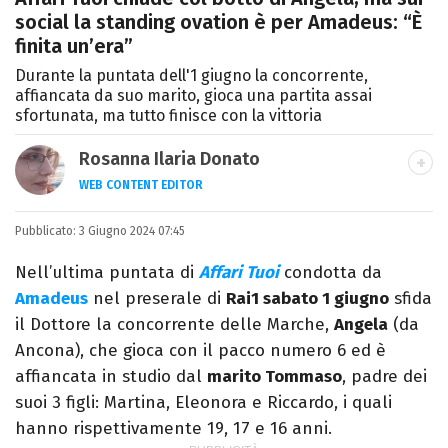
social la standing ovation è per Amadeus: “È
finita un’era”
Durante la puntata dell'1 giugno la concorrente,
affiancata da suo marito, gioca una partita assai
sfortunata, ma tutto finisce con la vittoria
Rosanna Ilaria Donato
WEB CONTENT EDITOR
Laureata in Linguaggi dei Media, mi dedico
Pubblicato:
3 Giugno 2024 07:45
al mondo dell’intrattenimento da 10 anni.
Ho lavorato come web content editor
Nell’ultima puntata di
Affari Tuoi
condotta da
freelance per diverse testate.
Amadeus
nel preserale di
Rai1 sabato 1 giugno
sfida
il Dottore la concorrente delle Marche,
Angela
(da
Ancona), che gioca con il pacco numero 6 ed è
affiancata in studio dal
marito Tommaso
, padre dei
suoi 3 figli: Martina, Eleonora e Riccardo, i quali
hanno rispettivamente 19, 17 e 16 anni.