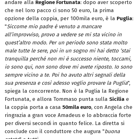
andare alla
Regione Fortunata
: dopo aver scoperto
che nel loro pacco ci sono 50 euro, la prima
opzione della coppia, per 100mila euro, è la
Puglia
:
"
Siccome mio padre è venuto a mancare
all’improvviso, provo a vedere se mi sta vicino in
quest’altro modo. Per un periodo sono stata molto
male tutte le sere, poi in un sogno mi hai detto ‘stai
tranquilla perché non mi è successo niente, toccami,
io sono qui, non sono dove mi avete riposto. Io sono
sempre vicino a te. Poi ho avuto altri segnali della
sua presenza e così adesso voglio provare la Puglia
",
spiega la concorrente. Non è la Puglia la Regione
Fortunata, e allora Tommaso punta sulla
Sicilia
e
la coppia porta a casa
50mila euro
, con Angela che
ringrazia a gran voce Amadeus e lo abbraccia forte
per diversi secondi in quanto felice. La diretta si
conclude con il conduttore che augura "
buona