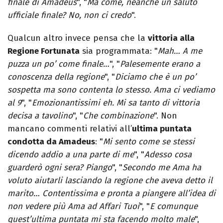
finale di Amadeus
", "
Ma come, neanche un saluto
ufficiale finale? No, non ci credo
".
Qualcun altro invece pensa che la
vittoria alla
Regione Fortunata
sia programmata: "
Mah… A
me
puzza un po’ come finale…
", "
Palesemente erano a
conoscenza della regione
", "
Diciamo che è un po’
sospetta ma sono contenta lo stesso. Ama ci vediamo
al 9
", "
Emozionantissimi eh. Mi sa tanto di vittoria
decisa a tavolino
", "
Che combinazione
". Non
mancano commenti relativi all’
ultima puntata
condotta da Amadeus
: "
Mi sento come se stessi
dicendo addio a una parte di me
", "
Adesso cosa
guarderò ogni sera? Piango
", "
Secondo me Ama ha
voluto aiutarli lasciando la regione che aveva detto il
marito… Contentissima e pronta a piangere all’idea di
non vedere più Ama ad Affari Tuoi
", "
E comunque
quest’ultima puntata mi sta facendo molto male
",