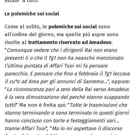
estate
" a tutti.
Le polemiche sui social
Come al solito, le
polemiche sui social
sono
all’ordine del giorno, ma quelle più aspre sono
rivolte al
trattamento riservato ad Amadeus
:
"
Comunque vedere che i dirigenti Rai non erano
presenti li o che il Tg1 non ha neanche menzionato
l’ultima puntata di Affari Tuoi mi fa pensare
parecchio. E pensare che fino a febbraio il Tg1 leccava
il cu*o ad Ama per gli annunci di Sanremo…
", oppure:
"
La riconoscenza pari a zero della Rai verso Amadeus
è la vera dimostrazione del perché stanno scappando
tutti!
" Ma non è finita qui: "
Tutte le trasmissioni che
stanno terminando o sono terminate in questi giorni
hanno concluso con torte e festeggiamenti vari…
tranne Affari Tuoi
", "
Ma io mi aspettavo il discorso