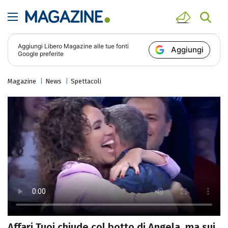
Aggiungi
Libero Magazine
alle tue fonti
Aggiungi
Google preferite
Magazine
News
Spettacoli
Affari Tuoi chiude col botto di Angela, ma sui