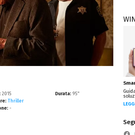
WI
Smar
Guida
:
2015
Durata:
95"
soluz
re:
Thriller
LEGG
one:
-
Segu