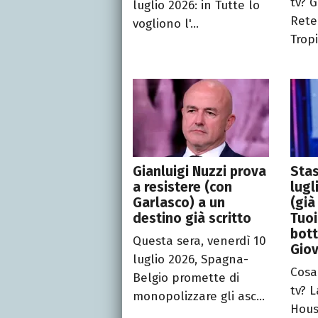
tv? G
luglio 2026: in Tutte lo
Rete 
vogliono l'...
Tropi
Gianluigi Nuzzi prova
Stas
a resistere (con
lugl
Garlasco) a un
(già
destino già scritto
Tuoi
bott
Questa sera, venerdì 10
Gio
luglio 2026, Spagna-
Cosa
Belgio promette di
tv? 
monopolizzare gli asc...
Hous