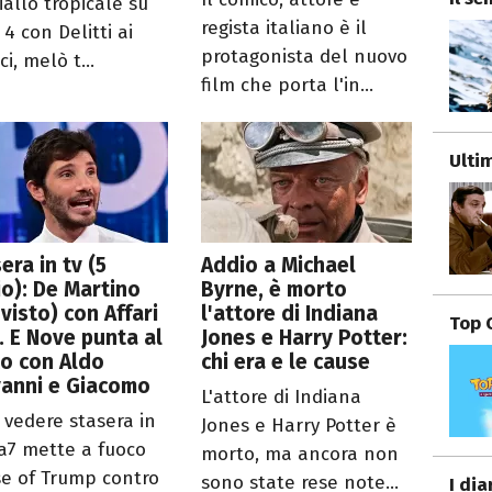
iallo tropicale su
regista italiano è il
4 con Delitti ai
protagonista del nuovo
ci, melò t...
film che porta l'in...
Ulti
era in tv (5
Addio a Michael
io): De Martino
Byrne, è morto
 visto) con Affari
l'attore di Indiana
Top 
. E Nove punta al
Jones e Harry Potter:
o con Aldo
chi era e le cause
vanni e Giacomo
L'attore di Indiana
 vedere stasera in
Jones e Harry Potter è
La7 mette a fuoco
morto, ma ancora non
e of Trump contro
sono state rese note...
I dia