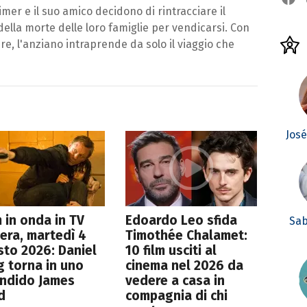
mer e il suo amico decidono di rintracciare il
lla morte delle loro famiglie per vendicarsi. Con
ire, l'anziano intraprende da solo il viaggio che
Jos
lm in onda in TV
Edoardo Leo sfida
Sab
era, martedì 4
Timothée Chalamet:
to 2026: Daniel
10 film usciti al
g torna in uno
cinema nel 2026 da
endido James
vedere a casa in
d
compagnia di chi