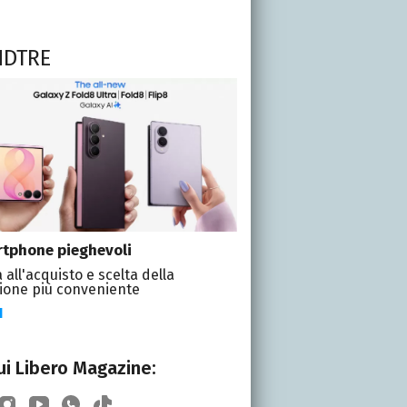
NDTRE
tphone pieghevoli
 all'acquisto e scelta della
ione più conveniente
I
i Libero Magazine: