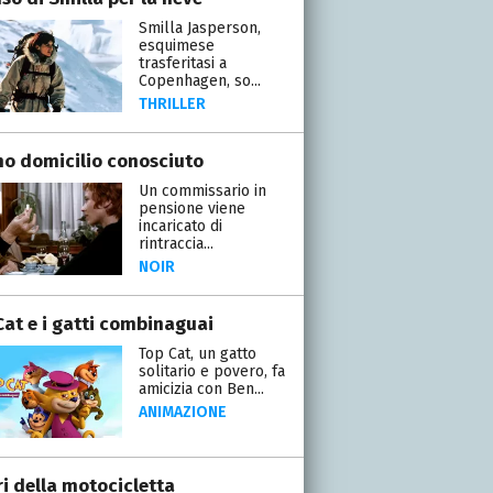
Smilla Jasperson,
esquimese
trasferitasi a
Copenhagen, so...
THRILLER
mo domicilio conosciuto
Un commissario in
pensione viene
incaricato di
rintraccia...
NOIR
Cat e i gatti combinaguai
Top Cat, un gatto
solitario e povero, fa
amicizia con Ben...
ANIMAZIONE
ri della motocicletta