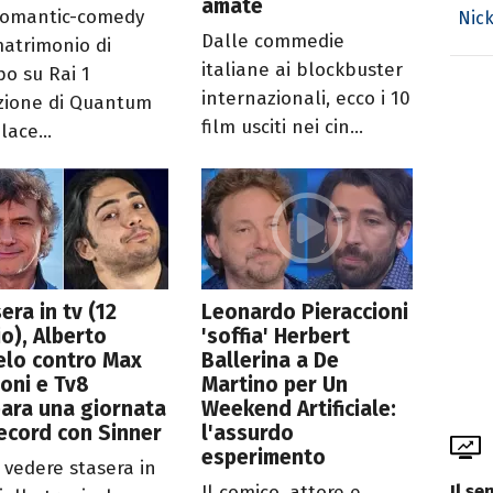
amate
romantic-comedy
Nick
Dalle commedie
atrimonio di
italiane ai blockbuster
po su Rai 1
internazionali, ecco i 10
azione di Quantum
film usciti nei cin...
lace...
era in tv (12
Leonardo Pieraccioni
io), Alberto
'soffia' Herbert
elo contro Max
Ballerina a De
oni e Tv8
Martino per Un
ara una giornata
Weekend Artificiale:
ecord con Sinner
l'assurdo
esperimento
 vedere stasera in
Il se
Il comico, attore e