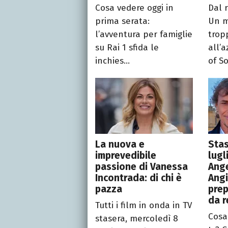
Cosa vedere oggi in
Dal 
prima serata:
Un m
l’avventura per famiglie
trop
su Rai 1 sfida le
all’
inchies...
of So
La nuova e
Stas
imprevedibile
lugl
passione di Vanessa
Ang
Incontrada: di chi è
Angi
pazza
prep
da r
Tutti i film in onda in TV
Cosa
stasera, mercoledì 8