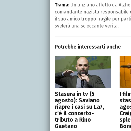
Trama:
Un anziano affetto da Alzhei
comandante nazista responsabile de
il suo amico troppo fragile per part
svelerà una scioccante verità.
Potrebbe interessarti anche
Stasera in tv (5
I fi
agosto): Saviano
stas
riapre i casi su La7,
agos
c'è il concerto-
Crai
tributo a Rino
spl
Gaetano
Bon