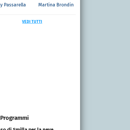
y Passarella
Martina Brondin
VEDI TUTTI
Programmi
nso di Smilla per la neve