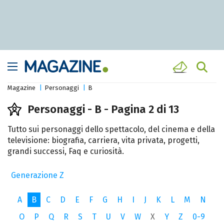
Magazine
Personaggi
B
Personaggi - B - Pagina 2 di 13
Tutto sui personaggi dello spettacolo, del cinema e della
televisione: biografia, carriera, vita privata, progetti,
grandi successi, Faq e curiosità.
Generazione Z
A
B
C
D
E
F
G
H
I
J
K
L
M
N
O
P
Q
R
S
T
U
V
W
X
Y
Z
0-9