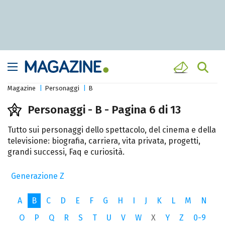
Magazine
Personaggi
B
Personaggi - B - Pagina 6 di 13
Tutto sui personaggi dello spettacolo, del cinema e della
televisione: biografia, carriera, vita privata, progetti,
grandi successi, Faq e curiosità.
Generazione Z
A
B
C
D
E
F
G
H
I
J
K
L
M
N
O
P
Q
R
S
T
U
V
W
X
Y
Z
0-9