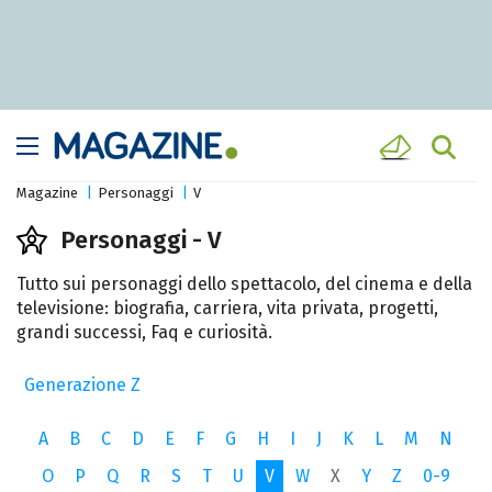
Magazine
Personaggi
V
Personaggi - V
Tutto sui personaggi dello spettacolo, del cinema e della
televisione: biografia, carriera, vita privata, progetti,
grandi successi, Faq e curiosità.
Generazione Z
A
B
C
D
E
F
G
H
I
J
K
L
M
N
O
P
Q
R
S
T
U
V
W
X
Y
Z
0-9