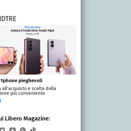
NDTRE
tphone pieghevoli
 all'acquisto e scelta della
ione più conveniente
I
i Libero Magazine: