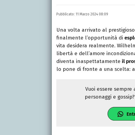
LINKEDIN
Si avvicina all'editoria 
Pubblicato:
11 Marzo 2024 08:09
specializza poi in Comun
presso La Sapienza, col
Una volta arrivato al prestigioso
finalmente l’opportunità di
espl
vita desidera realmente. Wilhelm
libertà e dell’amore incondizion
diventa inaspettatamente
il pro
lo pone di fronte a una scelta:
Vuoi essere sempre a
personaggi e gossip? 
Ent