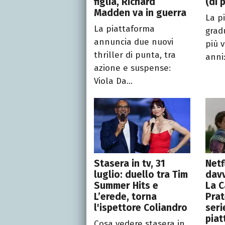
figlia, Richard
(di 
Madden va in guerra
La p
La piattaforma
grad
annuncia due nuovi
più v
thriller di punta, tra
anni:
azione e suspense:
Viola Da...
Stasera in tv, 31
Netf
luglio: duello tra Tim
davv
Summer Hits e
La C
L’erede, torna
Prat
l'ispettore Coliandro
seri
pia
Cosa vedere stasera in