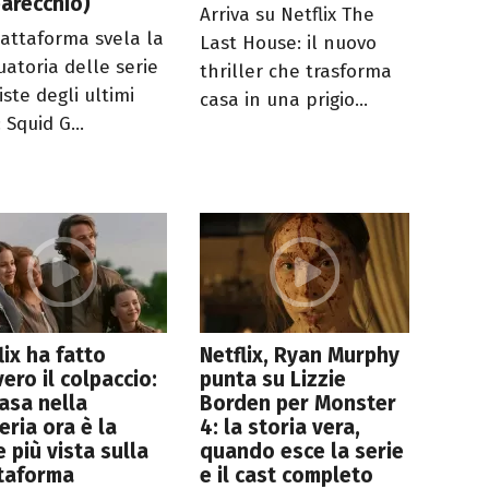
parecchio)
Arriva su Netflix The
iattaforma svela la
Last House: il nuovo
uatoria delle serie
thriller che trasforma
iste degli ultimi
casa in una prigio...
 Squid G...
lix ha fatto
Netflix, Ryan Murphy
ero il colpaccio:
punta su Lizzie
asa nella
Borden per Monster
eria ora è la
4: la storia vera,
e più vista sulla
quando esce la serie
ttaforma
e il cast completo