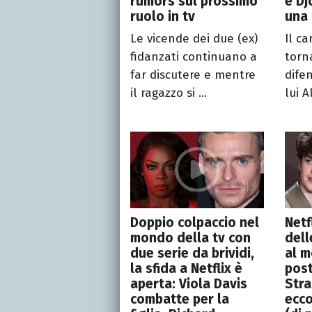
rumors sul prossimo
e Dj
ruolo in tv
una 
Le vicende dei due (ex)
Il c
fidanzati continuano a
torn
far discutere e mentre
difen
il ragazzo si ...
lui A
Doppio colpaccio nel
Netf
mondo della tv con
dell
due serie da brividi,
al m
la sfida a Netflix è
post
aperta: Viola Davis
Stra
combatte per la
ecco