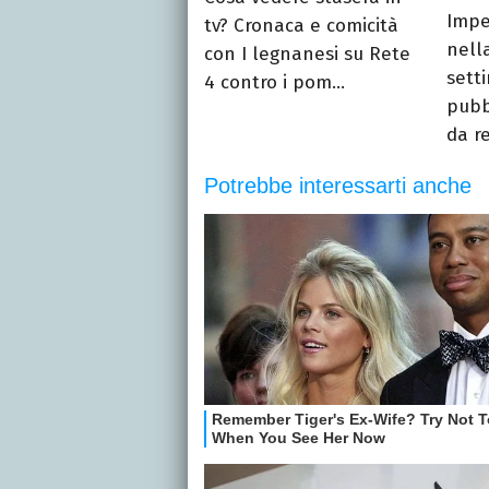
Impe
tv? Cronaca e comicità
nell
con I legnanesi su Rete
sett
4 contro i pom...
pubb
da re