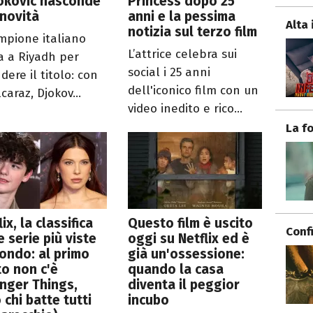
okovic nasconde
Princess dopo 25
novità
anni e la pessima
Alta 
notizia sul terzo film
ampione italiano
L’attrice celebra sui
a a Riyadh per
social i 25 anni
dere il titolo: con
dell'iconico film con un
lcaraz, Djokov...
video inedito e rico...
La f
lix, la classifica
Questo film è uscito
Conf
e serie più viste
oggi su Netflix ed è
ondo: al primo
già un'ossessione:
o non c'è
quando la casa
nger Things,
diventa il peggior
 chi batte tutti
incubo