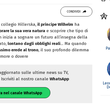
studiando all'IED come Fashion Editor. Si
CONDIVIDI
icazione digitale, Giornalismo e Nuovi media
laborando con alcune testate ed uffici stampa.
 collegio Hillerska,
il principe Wilhelm
ha
orare la sua vera natura
e scoprire che tipo di
 inizia a sognare un futuro all’insegna della
ato,
lontano dagli obblighi reali
… Ma quando
Pa
ssimo erede al trono
, il suo profondo dilemma
 amore o dovere
ggiornato sulle ultime news su TV,
Iscriviti al nostro canale
WhatsApp
Leo
D
ra nel canale WhatsApp