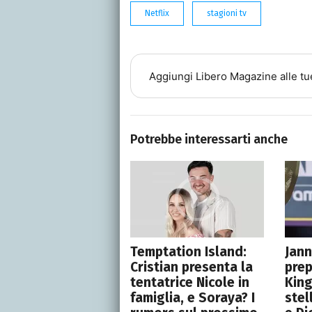
Netflix
stagioni tv
Aggiungi
Libero Magazine
alle tu
Potrebbe interessarti anche
Temptation Island:
Jann
Cristian presenta la
prep
tentatrice Nicole in
King
famiglia, e Soraya? I
stel