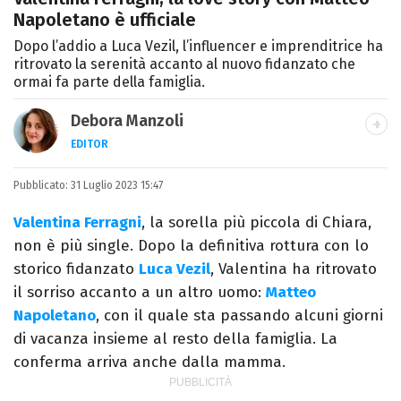
Napoletano è ufficiale
Dopo l’addio a Luca Vezil, l’influencer e imprenditrice ha
ritrovato la serenità accanto al nuovo fidanzato che
ormai fa parte della famiglia.
Debora Manzoli
EDITOR
LINKEDIN
INSTAGRAM
FACEBOOK
SITO
Pubblicato:
Scrittrice, copywriter, editor e pubblicista
31 Luglio 2023 15:47
mantovana, laureata in Lettere, Cinema e
Valentina Ferragni
, la sorella più piccola di Chiara,
Tv. Ha due libri all’attivo e ama la scrittura
non è più single. Dopo la definitiva rottura con lo
alla follia.
storico fidanzato
Luca Vezil
, Valentina ha ritrovato
il sorriso accanto a un altro uomo:
Matteo
Napoletano
, con il quale sta passando alcuni giorni
di vacanza insieme al resto della famiglia. La
conferma arriva anche dalla mamma.