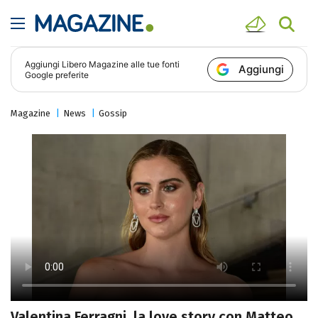
Aggiungi
Libero Magazine
alle tue fonti
Aggiungi
Google preferite
Magazine
News
Gossip
Valentina Ferragni, la love story con Matteo