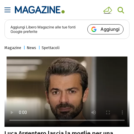
Aggiungi
Libero Magazine
alle tue fonti
Aggiungi
Google preferite
Magazine
News
Spettacoli
Luca Argentero lascia la moglie per una