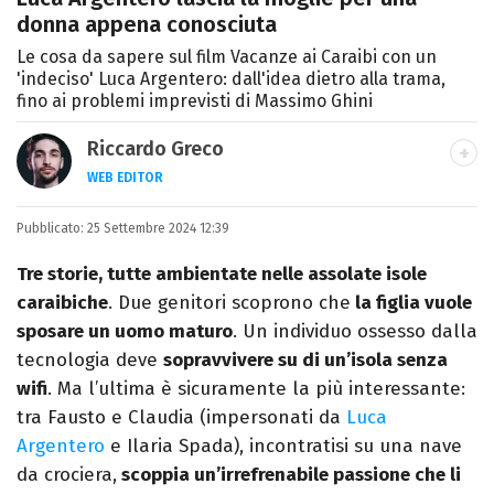
donna appena conosciuta
Le cosa da sapere sul film Vacanze ai Caraibi con un
'indeciso' Luca Argentero: dall'idea dietro alla trama,
fino ai problemi imprevisti di Massimo Ghini
Riccardo Greco
WEB EDITOR
LINKEDIN
Pubblicato:
Si avvicina all'editoria studiando all'IED
25 Settembre 2024 12:39
come Fashion Editor. Si specializza poi in
Tre storie, tutte ambientate nelle assolate isole
Comunicazione digitale, Giornalismo e
caraibiche
. Due genitori scoprono che
la figlia vuole
Nuovi media presso La Sapienza,
sposare un uomo maturo
. Un individuo ossesso dalla
collaborando con alcune testate ed uffici
tecnologia deve
sopravvivere su di un’isola senza
stampa.
wifi
. Ma l’ultima è sicuramente la più interessante:
tra Fausto e Claudia (impersonati da
Luca
Argentero
e Ilaria Spada), incontratisi su una nave
da crociera,
scoppia un’irrefrenabile passione che li