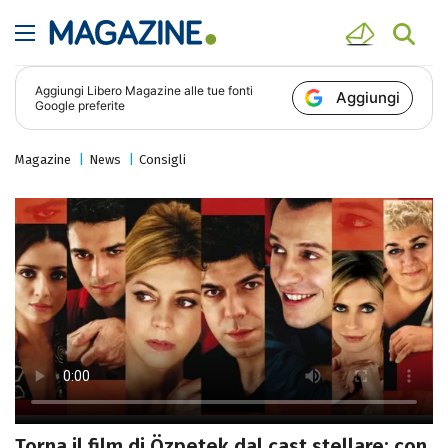
Aggiungi
Libero Magazine
alle tue fonti
Aggiungi
Google preferite
Magazine
News
Consigli
Torna il film di Özpetek dal cast stellare: con