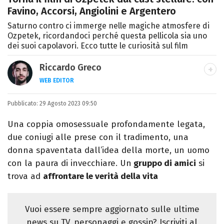
Favino, Accorsi, Angiolini e Argentero
Saturno contro ci immerge nelle magiche atmosfere di
Ozpetek, ricordandoci perché questa pellicola sia uno
dei suoi capolavori. Ecco tutte le curiosità sul film
Riccardo Greco
WEB EDITOR
LINKEDIN
Pubblicato:
Si avvicina all'editoria studiando all'IED
29 Agosto 2023 09:50
come Fashion Editor. Si specializza poi in
Una coppia omosessuale profondamente legata,
Comunicazione digitale, Giornalismo e
due coniugi alle prese con il tradimento, una
Nuovi media presso La Sapienza,
donna spaventata dall’idea della morte, un uomo
collaborando con alcune testate ed uffici
con la paura di invecchiare. Un
gruppo di amici
si
stampa.
trova ad
affrontare le verità della vita
Vuoi essere sempre aggiornato sulle ultime
news su TV, personaggi e gossip? Iscriviti al