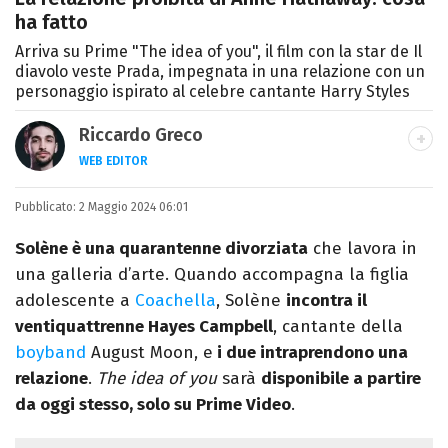
ha fatto
Arriva su Prime "The idea of you", il film con la star de Il
diavolo veste Prada, impegnata in una relazione con un
personaggio ispirato al celebre cantante Harry Styles
Riccardo Greco
WEB EDITOR
LINKEDIN
Pubblicato:
Si avvicina all'editoria studiando all'IED
2 Maggio 2024 06:01
come Fashion Editor. Si specializza poi in
Solène è una quarantenne divorziata
che lavora in
Comunicazione digitale, Giornalismo e
una galleria d’arte. Quando accompagna la figlia
Nuovi media presso La Sapienza,
adolescente a
Coachella
, Solène
incontra il
collaborando con alcune testate ed uffici
ventiquattrenne Hayes Campbell
, cantante della
stampa.
boyband
August Moon, e
i due intraprendono una
relazione
.
The idea of you
sarà
disponibile a partire
da oggi stesso, solo su Prime Video
.