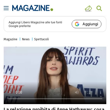
Aggiungi
Libero Magazine
alle tue fonti
Aggiungi
Google preferite
Magazine
News
Spettacoli
La relazione proibita di Anne Hathaway: cosa