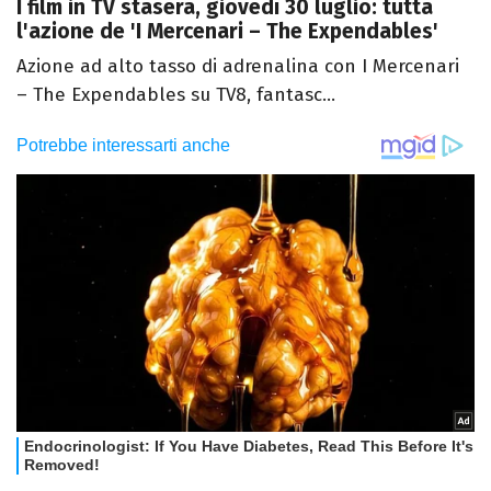
I film in TV stasera, giovedì 30 luglio: tutta
l'azione de 'I Mercenari – The Expendables'
Azione ad alto tasso di adrenalina con I Mercenari
– The Expendables su TV8, fantasc...