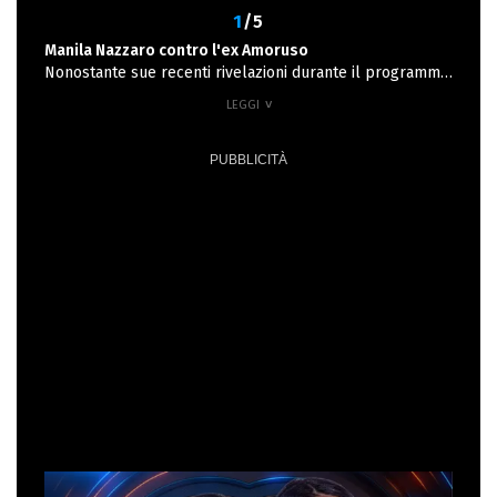
1
/5
Manila Nazzaro contro l'ex Amoruso
Nonostante sue recenti rivelazioni durante il programma
abbiano lasciato intendere che Manila Nazzaro abbia
tradito il suo ex Lorenzo Amoruso, vedendosi con
l'attuale compagno Stefano prima della fine della sua
relazione, la donna ha recentemente corretto il tiro
rivelando: "Sono stata sottoposta ad un anno di shitstorm
perché sono state raccontate cose non vere sulla nostra
storia, che mi hanno fatto passare per traditrice. Eppure,
io sono sempre stata una gran signora", poi ha aggiunto,
riferendosi al suo ex: "Vorrei chiedere rispetto. Io, fossi
in lui, non parlerei oltre. Metto un punto grande. E
finisco qui".