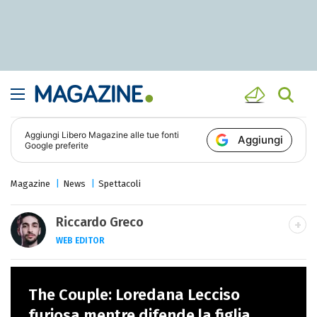
Aggiungi
Libero Magazine
alle tue fonti
Aggiungi
Google preferite
Magazine
News
Spettacoli
Riccardo Greco
WEB EDITOR
LINKEDIN
Si avvicina all'editoria studiando all'IED
The Couple: Loredana Lecciso
come Fashion Editor. Si specializza poi in
Comunicazione digitale, Giornalismo e
furiosa mentre difende la figlia,