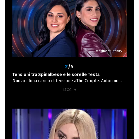
Mediaset Infinity
2
/5
Tensioni tra Spinalbese e le sorelle Testa
Nuovo clima carico di tensione aThe Couple. Antonino
percepisce ostilità da parte di Irma e Lucia, convinto di
essere diventato bersaglio di sguardi e frecciatine.
Secondo lui, la freddezza delle sorelle non è frutto del
caso, ma di un pregiudizio verso di lui. Fabrizio e Danilo
provano a rassicurarlo, sottolineando che il suo
atteggiamento viene scambiato per costruito. Nel
tentativo di chiarire, Antonino raggiunge Irma e Lucia in
giardino. L'uomo cerca di spiegare, loro ascoltano ma non
sembrano farsi convincere. Irma pensa che Antonino sia