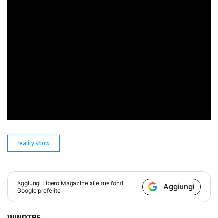
andarsi ad incastrare con l'ennesimo reality di Canale 5,
le sorti del programma appaiono molto in bilico. Quindi,
nonostante l'impegno della Blasi, il flop delle prime
puntate sta portando alle prime conversazioni circa una
chiusura anticipata dello show, che potrebbe segnare
anche la rottamazione definitiva di un programma che
non sembra aver lasciato il segno.
reality show
Aggiungi
Libero Magazine
alle tue fonti
Aggiungi
Google preferite
WINDTRE