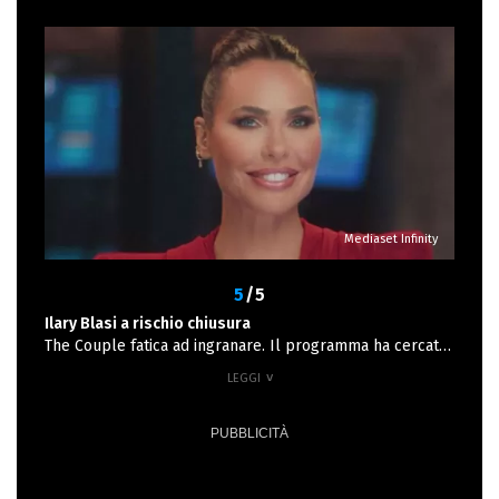
Amoruso ha pubblicato una storia sospetta sui social:
“Quando capiranno di non poterti nè superare nè
eguagliare, proveranno a sporcarti“.
Mediaset Infinity
5
/5
Ilary Blasi a rischio chiusura
The Couple fatica ad ingranare. Il programma ha cercato
di attirare l’attenzione del pubblico con una selezione di
coppie famose e meno conosciute, ma la risposta degli
spettatori è stata tiepida, e non sembra migliorare.
Complice la concorrenza con altri programmi televisivi,
le lamentele del pubblico, e i critici che premiamo la
conduzione di Ilary ma non la scelta di Mediaset di