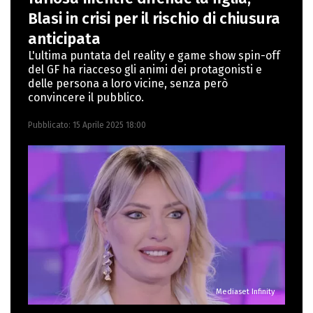
Nuovi media presso La Sapienza,
Blasi in crisi per il rischio di chiusura
collaborando con alcune testate ed uffici
anticipata
stampa.
L'ultima puntata del reality e game show spin-off
del GF ha riacceso gli animi dei protagonisti e
delle persona a loro vicine, senza però
convincere il pubblico.
Pubblicato:
15 Aprile 2025 18:00
Mediaset Infinity