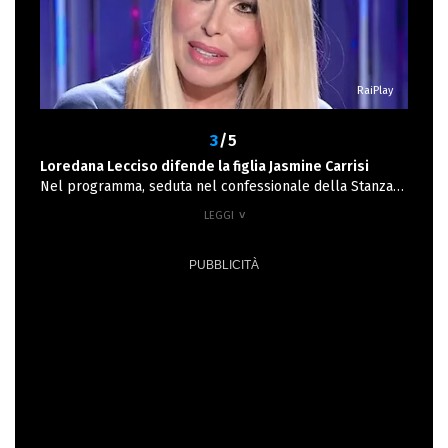
meno desideroso di vincere rispetto alle altre coppie e
questo atteggiamento non le piace. Nonostante ciò,
ritiene che il ragazzo sia leale e immagina che si
impegnerà al massimo per vincere. "Giochiamo al gioco e
RaiPlay
basta" prova a tagliare corto Antonino, spiegando di
voler vivere l'esperienza con leggerezza. Ma la tensione
tra loro non si distende nonostante i buoni propositi.
3
/5
Loredana Lecciso difende la figlia Jasmine Carrisi
Nel programma, seduta nel confessionale della Stanza
delle Scelte, Jasmine ha aperto il suo cuore davanti alle
telecamere, condividendo le sue fragilità: "Ho voglia di
creare rapporti umani, ma non ci riesco. Mi chiedo
sempre a quante persone piaccio. Se io non ci fossi,
cambierebbe qualcosa?», ha confessato, lasciando
emergere tutta la sua insicurezza. La giornalista Grazia
Sambruna, nota per le sue pagelle TV sul Corriere della
Sera, ha avuto da ridire sul comportamento della
ragazza: “Allora, c'è un limite alla quantità di panzane
che una persona può sopportare. Per esempio io stasera
mi sono su*ata Jasmine Carrisi, figlia di Al Bano e
Loredana Lecciso, che ha pianto per mezz'ora perché lei
non ha scelto di essere famosa, ha l’ansia della