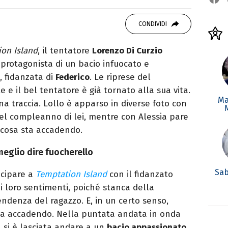
OOK
SITO
ditor e pubblicista mantovana, laureata in
CONDIVIDI
due libri all’attivo e ama la scrittura alla
on Island
, il tentatore
Lorenzo Di Curzio
o protagonista di un bacio infuocato e
, fidanzata di
Federico
. Le riprese del
e il bel tentatore è già tornato alla sua vita.
Ma
a traccia. Lollo è apparso in diverse foto con
el compleanno di lei, mentre con Alessia pare
 cosa sta accadendo.
meglio dire fuocherello
Sab
ecipare a
Temptation Island
con il fidanzato
i loro sentimenti, poiché stanca della
ndenza del ragazzo. E, in un certo senso,
ta accadendo. Nella puntata andata in onda
a si è lasciata andare a un
bacio appassionato