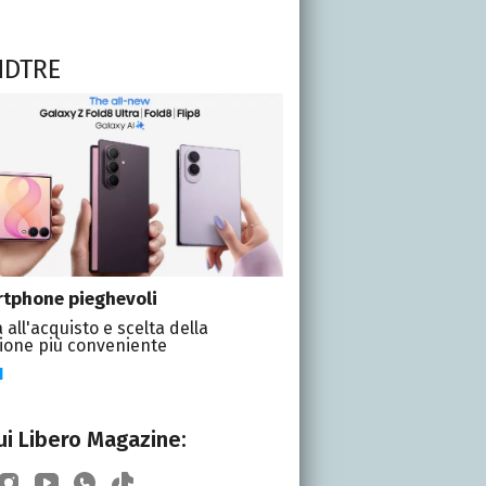
NDTRE
tphone pieghevoli
 all'acquisto e scelta della
ione più conveniente
I
i Libero Magazine: