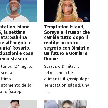
tation Island
Temptation Island,
, la settima
Soraya e il rumor che
ata: Sabrina
cambia tutto dopo il
sce all’angolo e
reality: incontro
punta’ Rosario.
segreto con Dimitri e
cipazioni e cosa
un futuro a Uomini e
remo stasera
Donne
 lunedì 27 luglio,
Soraya e Dimitri, il
 scena il
retroscena che
ultimo
alimenta il gossip dopo
ntamento della
Temptation Island: una
ione (scopp...
n...