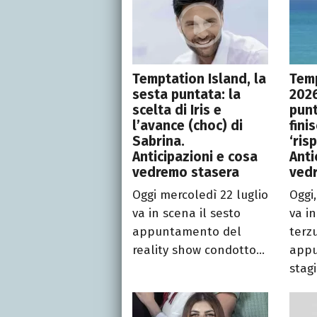
Temptation Island, la
Temp
sesta puntata: la
2026
scelta di Iris e
punt
l’avance (choc) di
fini
Sabrina.
‘ris
Anticipazioni e cosa
Anti
vedremo stasera
ved
Oggi mercoledì 22 luglio
Oggi,
va in scena il sesto
va in
appuntamento del
terz
reality show condotto...
appu
stag