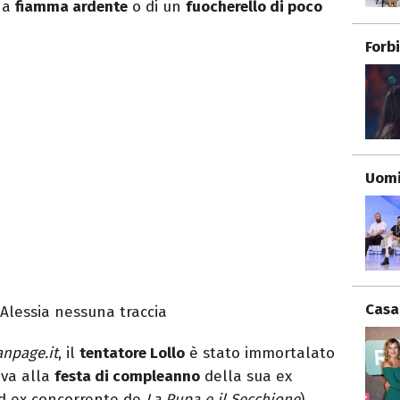
una
fiamma ardente
o di un
fuocherello di poco
Forb
Uomi
Casa
i Alessia nessuna traccia
anpage.it
, il
tentatore Lollo
è stato immortalato
ava alla
festa di compleanno
della sua ex
d ex concorrente de
La Pupa e il Secchione
).