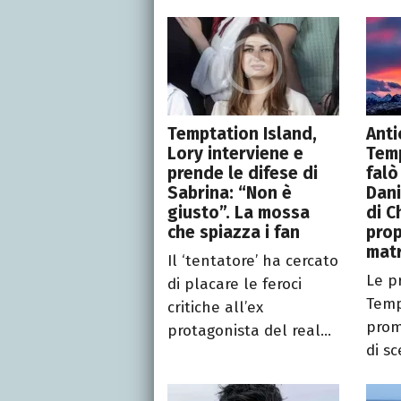
Temptation Island,
Anti
Lory interviene e
Temp
prende le difese di
falò
Sabrina: “Non è
Dani
giusto”. La mossa
di C
che spiazza i fan
prop
matr
Il ‘tentatore’ ha cercato
Le p
di placare le feroci
Temp
critiche all’ex
prom
protagonista del real...
di sc