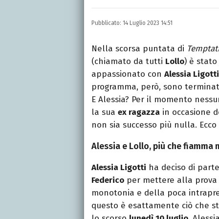
LINKEDIN
INSTAGRAM
FACEB
Scrittrice, copywriter, e
Pubblicato:
14 Luglio 2023 14:51
Lettere, Cinema e Tv. Ha 
follia.
Nella scorsa puntata di
Temptati
(chiamato da tutti
Lollo
) è stat
appassionato con
Alessia Ligotti
programma, però, sono terminate 
E Alessia? Per il momento nessun
la sua
ex ragazza
in occasione d
non sia successo più nulla. Ecco
Alessia e Lollo, più che fiamma 
Alessia Ligotti
ha deciso di part
Federico
per mettere alla prova 
monotonia e della poca intrapre
questo è esattamente ciò che s
lo scorso
lunedì 10 luglio
, Alessi