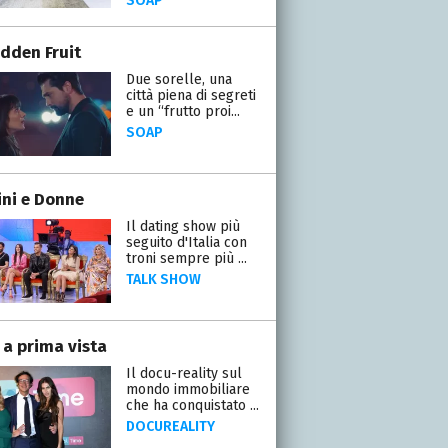
SOAP
idden Fruit
Due sorelle, una
città piena di segreti
e un “frutto proi...
SOAP
ni e Donne
Il dating show più
seguito d'Italia con
troni sempre più ...
TALK SHOW
 a prima vista
Il docu-reality sul
mondo immobiliare
che ha conquistato ...
DOCUREALITY