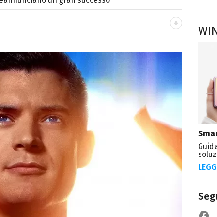
 preannunciano un gran successo
WI
 di cinema e TV, dopo la laurea in Lettere
n Editoria e Giornalismo e trasformo la
 in un lavoro.
Smar
Guida
soluz
LEGG
Segu