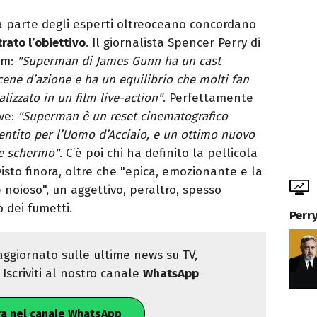
 parte degli esperti oltreoceano concordano
ato l’obiettivo
. Il giornalista Spencer Perry di
ilm:
"Superman di James Gunn ha un cast
scene d’azione e ha un equilibrio che molti fan
lizzato in un film live-action"
. Perfettamente
ive:
"Superman è un reset cinematografico
entito per l’Uomo d’Acciaio, e un ottimo nuovo
de schermo"
. C’è poi chi ha definito la pellicola
isto finora, oltre che "epica, emozionante e la
 noioso", un aggettivo, peraltro, spesso
 dei fumetti.
Perr
ggiornato sulle ultime news su TV,
Iscriviti al nostro canale
WhatsApp
ra nel canale WhatsApp