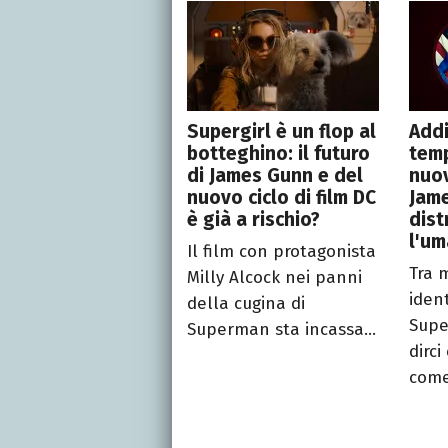
Supergirl è un flop al
Add
botteghino: il futuro
temp
di James Gunn e del
nuov
nuovo ciclo di film DC
Jam
è già a rischio?
dis
l'um
Il film con protagonista
Tra 
Milly Alcock nei panni
iden
della cugina di
Supe
Superman sta incassa...
dirci
come