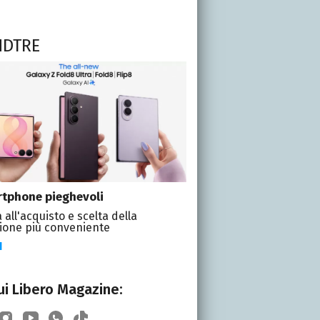
NDTRE
tphone pieghevoli
 all'acquisto e scelta della
ione più conveniente
I
i Libero Magazine: