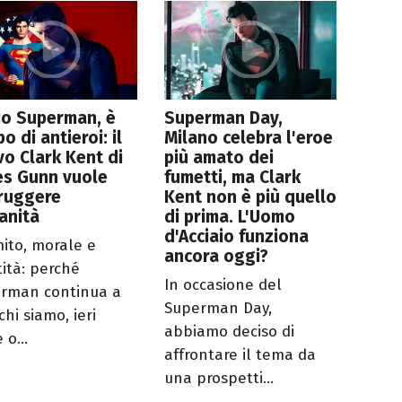
io Superman, è
Superman Day,
o di antieroi: il
Milano celebra l'eroe
o Clark Kent di
più amato dei
es Gunn vuole
fumetti, ma Clark
truggere
Kent non è più quello
anità
di prima. L'Uomo
d'Acciaio funziona
mito, morale e
ancora oggi?
tità: perché
In occasione del
rman continua a
Superman Day,
 chi siamo, ieri
abbiamo deciso di
 o...
affrontare il tema da
una prospetti...