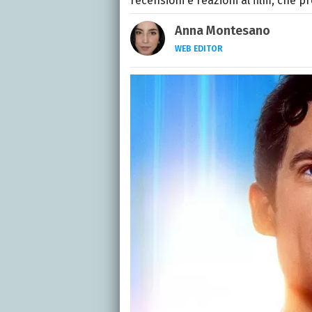
recensioni e reazioni al film, che
Anna Montesano
WEB EDITOR
Web editor appassionata
Moderne mi specializzo i
passione per la scrittura