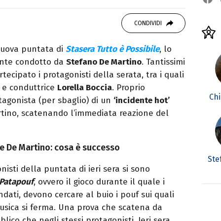
OOK
SITO
ditor e pubblicista mantovana, laureata in
CONDIVIDI
due libri all’attivo e ama la scrittura alla
nuova puntata di
Stasera Tutto è Possibile
, lo
nte condotto da
Stefano De Martino
. Tantissimi
rtecipato i protagonisti della serata, tra i quali
 e conduttrice
Lorella Boccia
. Proprio
Chi
tagonista (per sbaglio) di un
‘incidente hot’
tino, scatenando l’immediata reazione del
a e De Martino: cosa è successo
Ste
nisti della puntata di ieri sera si sono
Patapouf
, ovvero il gioco durante il quale i
ati, devono cercare al buio i pouf sui quali
usica si ferma. Una prova che scatena da
lico che negli stessi protagonisti. Ieri sera,