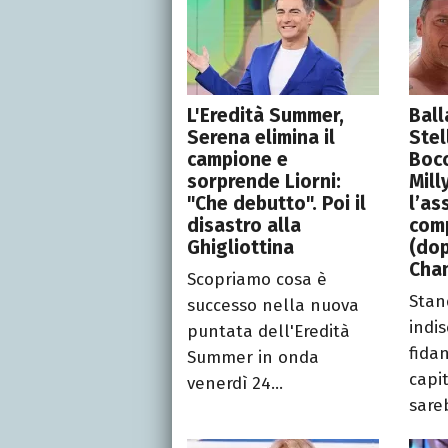
L'Eredità Summer,
Ball
Serena elimina il
Stel
campione e
Bocc
sorprende Liorni:
Mill
"Che debutto". Poi il
l’as
disastro alla
comp
Ghigliottina
(dop
Cha
Scopriamo cosa è
Stan
successo nella nuova
indis
puntata dell'Eredità
fida
Summer in onda
capi
venerdì 24...
sareb