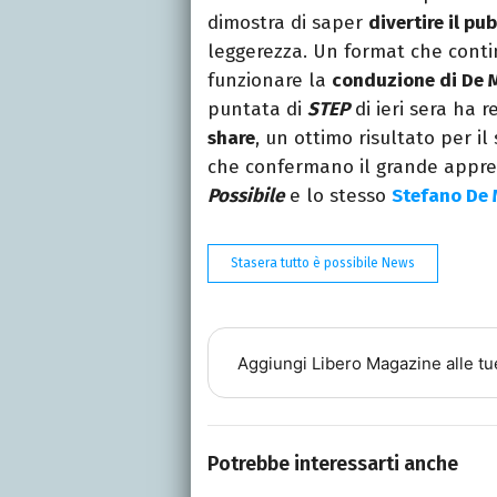
dimostra di saper
divertire il pu
leggerezza. Un format che conti
funzionare la
conduzione di De 
puntata di
STEP
di ieri sera ha r
share
, un ottimo risultato per i
che confermano il grande appr
Possibile
e lo stesso
Stefano De 
Stasera tutto è possibile News
Aggiungi
Libero Magazine
alle tu
Potrebbe interessarti anche