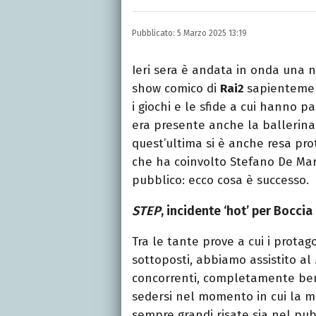
LINKEDIN
INSTAGRAM
FACEB
Scrittrice, copywriter, e
Pubblicato:
5 Marzo 2025 13:19
Lettere, Cinema e Tv. Ha 
follia.
Ieri sera è andata in onda una 
show comico di
Rai2
sapienteme
i giochi e le sfide a cui hanno pa
era presente anche la ballerina
quest’ultima si è anche resa pro
che ha coinvolto Stefano De Mar
pubblico: ecco cosa è successo.
STEP
, incidente ‘hot’ per Bocci
Tra le tante prove a cui i protago
sottoposti, abbiamo assistito al
concorrenti, completamente bend
sedersi nel momento in cui la m
sempre grandi risate sia nel pubb