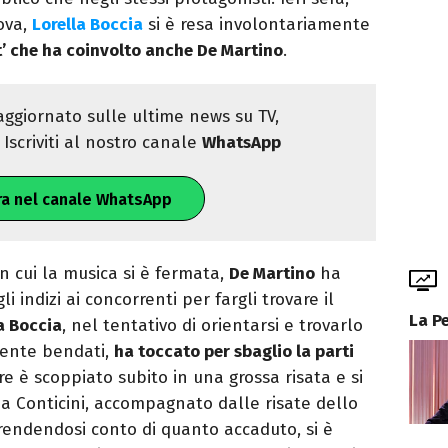
ova,
Lorella Boccia
si è resa involontariamente
t’ che ha coinvolto anche De Martino
.
ggiornato sulle ultime news su TV,
Iscriviti al nostro canale
WhatsApp
ra nel canale WhatsApp
 cui la musica si è fermata,
De Martino
ha
li indizi ai concorrenti per fargli trovare il
La P
a Boccia
, nel tentativo di orientarsi e trovarlo
mente bendati,
ha toccato per sbaglio la parti
ore è scoppiato subito in una grossa risata e si
a Conticini, accompagnato dalle risate dello
rendendosi conto di quanto accaduto, si è