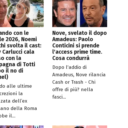
ando con le
Nove, svelato il dopo
le 2026, Noemi
Amadeus: Paolo
hi svolta il cast:
Conticini si prende
y Carlucci cala
l'access prime time.
so con la
Cosa condurrà
agna di Totti
Dopo l'addio di
o il no di
Amadeus, Nove rilancia
nel)
Cash or Trash - Chi
do alle ultime
offre di più? nella
crezioni la
fasci...
nzata dell’ex
tano della Roma
be il...