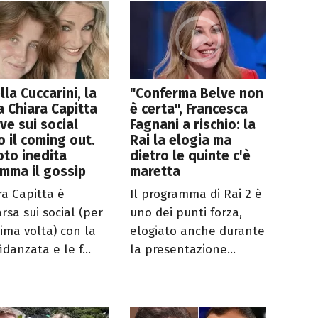
lla Cuccarini, la
"Conferma Belve non
ia Chiara Capitta
è certa", Francesca
ove sui social
Fagnani a rischio: la
 il coming out.
Rai la elogia ma
oto inedita
dietro le quinte c'è
amma il gossip
maretta
ra Capitta è
Il programma di Rai 2 è
rsa sui social (per
uno dei punti forza,
rima volta) con la
elogiato anche durante
idanzata e le f...
la presentazione...