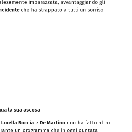
lesemente imbarazzata, avvantaggiando gli
incidente
che ha strappato a tutti un sorriso
nua la sua ascesa
a
Lorella Boccia
e
De Martino
non ha fatto altro
larante un programma che in ogni puntata