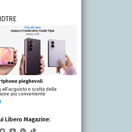
NDTRE
tphone pieghevoli
 all'acquisto e scelta della
ione più conveniente
I
i Libero Magazine: