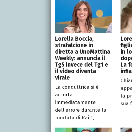
Lorella Boccia,
Lore
strafalcione in
figl
diretta a UnoMattina
in l
Weekly: annuncia il
dopo
Tg5 invece del Tg1 e
La f
il video diventa
infi
virale
Chia
La conduttrice si è
appa
accorta
la p
immediatamente
sua f
dell’errore durante la
puntata di Rai 1, ...