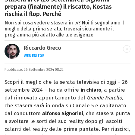
prepara (finalmente) il riscatto, Kostas
rischia il flop. Perché
Non sai cosa vedere stasera in tv? Noi ti segnaliamo il
meglio della prima serata, troverai sicuramente il
programma più adatto alle tue esigenze
Riccardo Greco
WEB EDITOR
LINKEDIN
Pubblicato:
Si avvicina all'editoria studiando all'IED
26 Settembre 2024 08:22
come Fashion Editor. Si specializza poi in
Scopri il meglio che la serata televisiva di oggi – 26
Comunicazione digitale, Giornalismo e
settembre 2024 – ha da offrire
in chiaro
, a partire
Nuovi media presso La Sapienza,
dal rinnovato appuntamento del
Grande Fratello
,
collaborando con alcune testate ed uffici
che stasera sarà in onda su Canale 5 e capitanato
stampa.
dal conduttore
Alfonso Signorini
, che stasera punta
a svoltare le sorti del suo reality dopo gli ascolti
calanti del reality delle prime puntate. Per riuscirci,