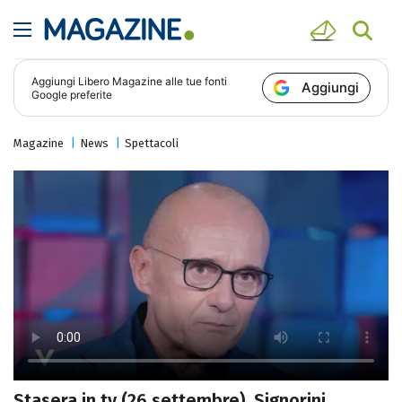
Aggiungi
Libero Magazine
alle tue fonti
Aggiungi
Google preferite
Magazine
News
Spettacoli
Stasera in tv (26 settembre), Signorini