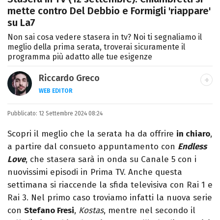
mette contro Del Debbio e Formigli 'riappare'
su La7
Non sai cosa vedere stasera in tv? Noi ti segnaliamo il
meglio della prima serata, troverai sicuramente il
programma più adatto alle tue esigenze
Riccardo Greco
WEB EDITOR
LINKEDIN
Pubblicato:
Si avvicina all'editoria studiando all'IED
12 Settembre 2024 08:24
come Fashion Editor. Si specializza poi in
Scopri il meglio che la serata ha da offrire
in chiaro
,
Comunicazione digitale, Giornalismo e
a partire dal consueto appuntamento con
Endless
Nuovi media presso La Sapienza,
Love
, che stasera sarà in onda su Canale 5 con i
collaborando con alcune testate ed uffici
nuovissimi episodi in Prima TV. Anche questa
stampa.
settimana si riaccende la sfida televisiva con Rai 1 e
Rai 3. Nel primo caso troviamo infatti la nuova serie
con
Stefano Fresi
,
Kostas
, mentre nel secondo il