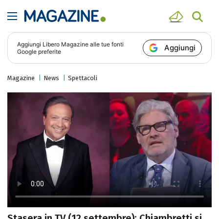
Aggiungi
Libero Magazine
alle tue fonti
Aggiungi
Google preferite
Magazine
News
Spettacoli
Stasera in TV (12 settembre): Chiambretti si