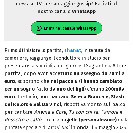
news su TV, personaggi e gossip? Iscriviti al
nostro canale
WhatsApp
Entra nel canale WhatsApp
Prima di iniziare la partita,
Thanat
,
in tenuta da
cameriere, raggiunge il conduttore in studio per
A fine
presentare la specialità del giorno: il Sagrantino
.
partita, dopo aver
accettato un assegno da 70mila
euro
, scoprono che
nel pacco 8 (l’hanno cambiato
per un sogno fatto da uno dei figli) c’erano 200mila
euro
.
Serena Brancale, Stash
In studio, non mancano
dei Kolors e Sal Da Vinci
, rispettivamente sul palco
per cantare
Anema e Core
,
Tu con chi fai l’amore
e
Rossetto e caffè
.
Ecco le
pagelle (personalissime)
della
in onda il
puntata speciale di
Affari Tuoi
4 maggio 2025
.