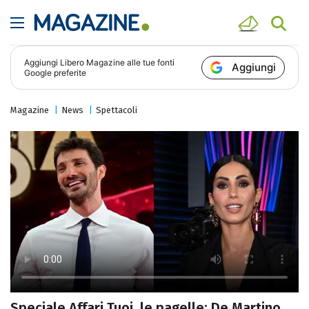
Aggiungi
Libero Magazine
alle tue fonti
Aggiungi
Google preferite
Magazine
News
Spettacoli
Speciale Affari Tuoi, le pagelle: De Martino