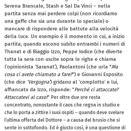
Serena Brancale, Stash e Sal Da Vinci – nella
partita senza mai perdere colpi (non ricordiamo
una gaffe che sia una durante lo speciale) o
mancare di rispondere alle battute alla velocità
della luce. Un esempio è il momento in cui, a inizio
partita, quando escono subito entrambi i numeri di
Thanat e di Biaggio Izzo, Peppe Iodice (che diverte
tutta la sera con uscite sopra le righe e chiama
l’opinionista ‘Saranat’), Paolantoni (che urla "
Ma
cosa ci avete chiamato a fare?
") e Giovanni Esposito
(che dice
‘Vergogna’
) gridano al ‘complotto’ e lui,
affiancato da Izzo, risponde: "
Perché ci attaccate?
Attaccatevi al caso!
"
Per oltre due ore resta
concentrato, nonostante il caos che regna in studio e
che lo porta a zittire i suoi ospiti – quando deve svelare
l’ultima offerta del Dottore – a causa del brusio che si
sente in sottofondo. Ed è giusto così, è una questione di