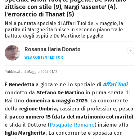
zittisce con stile (9), Nargi 'assente' (4),
l'erroraccio di Thanat (5)
Nella puntata speciale di Affari Tuoi del 4 maggio, la
partita di Margherita finisce in secondo piano tra le
battute degli ospiti e De Martino: le pagelle
Rosanna Ilaria Donato
WEB CONTENT EDITOR
Laureata in Linguaggi dei Media, mi dedico
Pubblicato:
5 Maggio 2025 01:12
al mondo dell’intrattenimento da 10 anni.
Ho lavorato come web content editor
È
Benedetta
a giocare nello speciale di
Affari Tuoi
freelance per diverse testate.
condotto da
Stefano De Martino
in prima serata di
Rai Uno
domenica 4 maggio 2025
. La concorrente
della
regione Umbria,
cassiera di professione, pesca
il
pacco numero 15 (data del matrimonio col marito)
e sfida il Dottore (
Pasquale Romano
) insieme alla
figlia Margherita
. La concorrente è sposata con