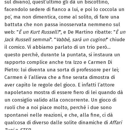
sul divano), quest’ultimo gli dà un biscottino,
facendolo sedere di fianco a lui, e poi lo coccola un
po’, ma non dimentica, come al solito, di fare una
battuta che non passa inosservata nemmeno sul
web: "
È un Kurt Russell?
", e De Martino ribatte: "
È un
Jack Russell semmai
". "
Vabbè, sarà un cugino!
" chiude
il comico. Vi abbiamo parlato di un trio però…
questo perché, durante la puntata, si instaura un
rapporto complice anche tra Izzo e Carmen Di
Pietro: lui diventa una sorta di professore per lei;
Carmen è l’allieva che a fine serata dimostra di
aver capito le regole del gioco. E infatti l’attore
napoletano mostra di essere fiero di lei quando dà
un consiglio valido alla concorrente. Un gioco di
ruoli che a noi piace molto, perché i due sono
spontanei nelle reazioni, e che, alla fine, ci dà
qualcosa di diverso dalle solite dinamiche di
Affari