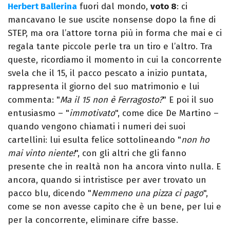
Herbert Ballerina
fuori dal mondo,
voto 8
: ci
mancavano le sue uscite nonsense dopo la fine di
STEP, ma ora l’attore torna più in forma che mai e ci
regala tante piccole perle tra un tiro e l’altro. Tra
queste, ricordiamo il momento in cui la concorrente
svela che il 15, il pacco pescato a inizio puntata,
rappresenta il giorno del suo matrimonio e lui
commenta: "
Ma il 15 non è Ferragosto?
" E poi il suo
entusiasmo – "
immotivato
", come dice De Martino –
quando vengono chiamati i numeri dei suoi
cartellini: lui esulta felice sottolineando "
non ho
mai vinto niente!
", con gli altri che gli fanno
presente che in realtà non ha ancora vinto nulla. E
ancora, quando si intristisce per aver trovato un
pacco blu, dicendo "
Nemmeno una pizza ci pago
",
come se non avesse capito che è un bene, per lui e
per la concorrente, eliminare cifre basse.