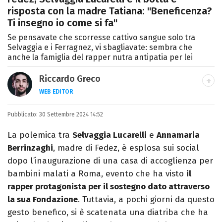
risposta con la madre Tatiana: "Beneficenza?
Ti insegno io come si fa"
Se pensavate che scorresse cattivo sangue solo tra
Selvaggia e i Ferragnez, vi sbagliavate: sembra che
anche la famiglia del rapper nutra antipatia per lei
Riccardo Greco
WEB EDITOR
LINKEDIN
Pubblicato:
Si avvicina all'editoria studiando all'IED
30 Settembre 2024 14:52
come Fashion Editor. Si specializza poi in
La polemica tra
Selvaggia Lucarelli
e
Annamaria
Comunicazione digitale, Giornalismo e
Berrinzaghi
, madre di Fedez, è esplosa sui social
Nuovi media presso La Sapienza,
dopo l’inaugurazione di una casa di accoglienza per
collaborando con alcune testate ed uffici
bambini malati a Roma, evento che ha visto
il
stampa.
rapper protagonista per il sostegno dato attraverso
la sua Fondazione
. Tuttavia, a pochi giorni da questo
gesto benefico, si è scatenata una diatriba che ha