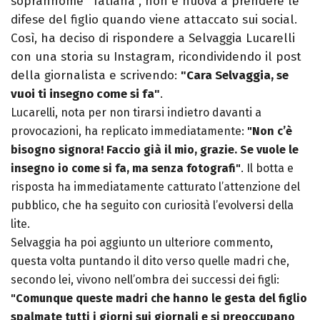
soprannome "Tatiana", non è nuova a prendere le
difese del figlio quando viene attaccato sui social.
Così, ha deciso di rispondere a Selvaggia Lucarelli
con una storia su Instagram, ricondividendo il post
della giornalista e scrivendo:
"Cara Selvaggia, se
vuoi ti insegno come si fa"
.
Lucarelli, nota per non tirarsi indietro davanti a
provocazioni, ha replicato immediatamente:
"Non c’è
bisogno signora! Faccio già il mio, grazie. Se vuole le
insegno io come si fa, ma senza fotografi"
. Il botta e
risposta ha immediatamente catturato l’attenzione del
pubblico, che ha seguito con curiosità l’evolversi della
lite.
Selvaggia ha poi aggiunto un ulteriore commento,
questa volta puntando il dito verso quelle madri che,
secondo lei, vivono nell’ombra dei successi dei figli:
"Comunque queste madri che hanno le gesta del figlio
spalmate tutti i giorni sui giornali e si preoccupano