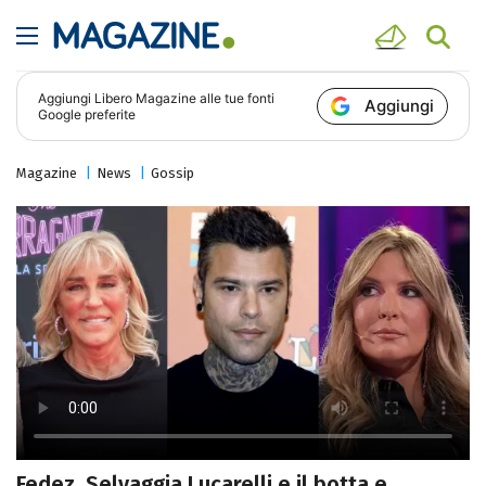
Aggiungi
Libero Magazine
alle tue fonti
Aggiungi
Google preferite
Magazine
News
Gossip
Fedez, Selvaggia Lucarelli e il botta e