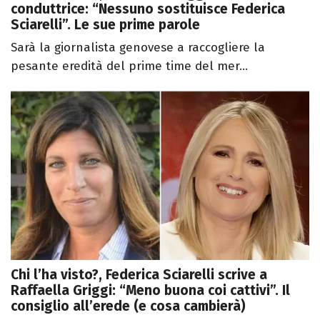
conduttrice: “Nessuno sostituisce Federica
Sciarelli”. Le sue prime parole
Sarà la giornalista genovese a raccogliere la
pesante eredità del prime time del mer...
Chi l’ha visto?, Federica Sciarelli scrive a
Raffaella Griggi: “Meno buona coi cattivi”. Il
consiglio all’erede (e cosa cambierà)