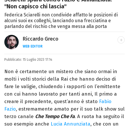
"Non capisco chi lascia"
Federica Sciarelli non condivide affatto le posizioni di
alcuni suoi ex colleghi, lanciando una frecciatina e
parlando del rischio che venga messa alla porta
Riccardo Greco
WEB EDITOR
LINKEDIN
Pubblicato:
Si avvicina all'editoria studiando all'IED
15 Luglio 2023 17:14
come Fashion Editor. Si specializza poi in
Non è certamente un mistero che siano ormai in
Comunicazione digitale, Giornalismo e
molti i volti storici della Rai che hanno deciso di
Nuovi media presso La Sapienza,
fare le valigie, chiudendo i rapporti on l’emittente
collaborando con alcune testate ed uffici
con cui hanno lavorato per tanti anni, Il primo a
stampa.
creare il precedente, quest’anno è stato
Fabio
Fazio
, estremamente amato per il suo talk show sul
terzo canale
Che Tempo Che Fa
. A ruota ha seguito il
suo esempio anche
Lucia Annunziata
, che con un