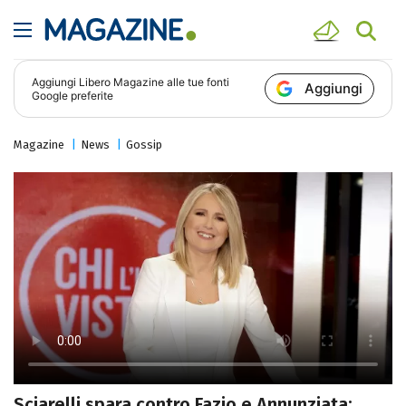
Aggiungi
Libero Magazine
alle tue fonti
Aggiungi
Google preferite
Magazine
News
Gossip
Sciarelli spara contro Fazio e Annunziata: