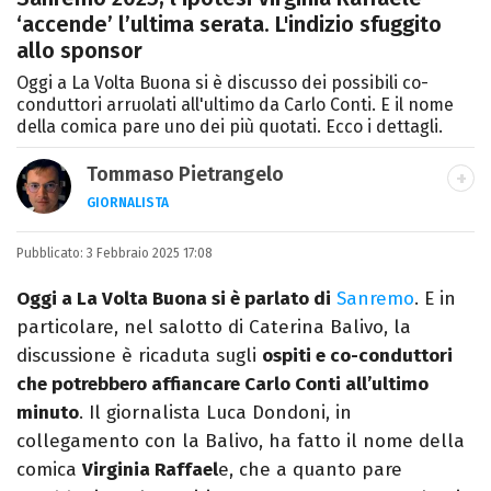
‘accende’ l’ultima serata. L'indizio sfuggito
allo sponsor
Oggi a La Volta Buona si è discusso dei possibili co-
conduttori arruolati all'ultimo da Carlo Conti. E il nome
della comica pare uno dei più quotati. Ecco i dettagli.
Tommaso Pietrangelo
GIORNALISTA
Autore, giornalista, cantautore. Laureato in
Pubblicato:
3 Febbraio 2025 17:08
Letterature Straniere, è appassionato di
cinema, poesia e Shakespeare. Scrive
Oggi a La Volta Buona si è parlato di
Sanremo
. E in
canzoni e ama i gatti.
particolare, nel salotto di Caterina Balivo, la
discussione è ricaduta sugli
ospiti e co-conduttori
che potrebbero affiancare Carlo Conti all’ultimo
minuto
. Il giornalista Luca Dondoni, in
collegamento con la Balivo, ha fatto il nome della
comica
Virginia Raffael
e, che a quanto pare