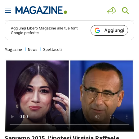
Aggiungi
Libero Magazine
alle tue fonti
Aggiungi
Google preferite
Magazine
News
Spettacoli
Sanremo 2025, l’ipotesi Virginia Raffaele