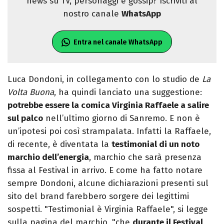
news su TV, personaggi e gossip? Iscriviti al
nostro canale
WhatsApp
Entra nel canale WhatsApp
Luca Dondoni, in collegamento con lo studio de
La
Volta Buona
, ha quindi lanciato una suggestione:
potrebbe essere la comica Virginia Raffaele a salire
sul palco
nell’ultimo giorno di Sanremo. E non è
un’ipotesi poi così strampalata. Infatti la Raffaele,
di recente, è diventata la
testimonial di un noto
marchio dell’energia
, marchio che sarà presenza
fissa al Festival in arrivo. E come ha fatto notare
sempre Dondoni, alcune dichiarazioni presenti sul
sito del brand farebbero sorgere dei legittimi
sospetti. "Testimonial è Virginia Raffaele", si legge
sulla pagina del marchio, "che
durante il Festival