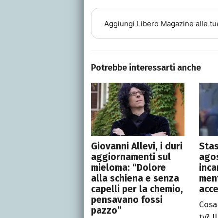
Aggiungi
Libero Magazine
alle tu
Potrebbe interessarti anche
Giovanni Allevi, i duri
Stas
aggiornamenti sul
agos
mieloma: “Dolore
inca
alla schiena e senza
men
capelli per la chemio,
acce
pensavano fossi
Cosa
pazzo”
tv? I