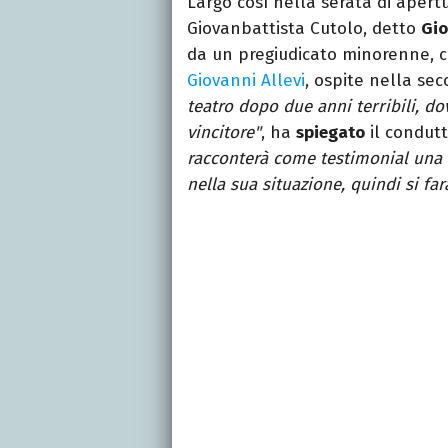
Largo così nella serata di apert
Giovanbattista Cutolo, detto
Gio
da un pregiudicato minorenne, con
Giovanni Allevi
, ospite nella sec
teatro dopo due anni terribili, d
vincitore"
, ha
spiegato
il condut
racconterà come testimonial una 
nella sua situazione, quindi si far