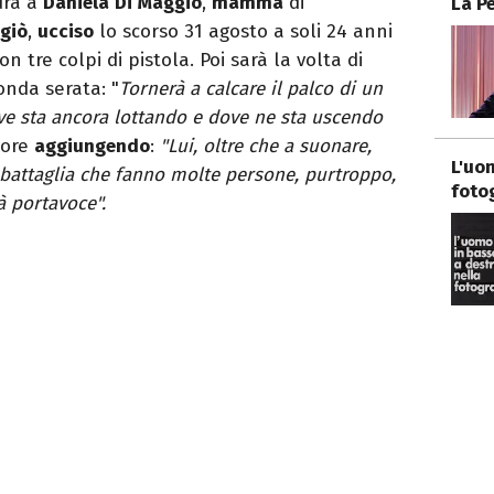
ura a
Daniela
Di
Maggio
,
mamma
di
La P
giò
,
ucciso
lo scorso 31 agosto a soli 24 anni
 tre colpi di pistola. Poi sarà la volta di
onda serata: "
Tornerà a calcare il palco di un
ove sta ancora lottando e dove ne sta uscendo
tore
aggiungendo
:
"Lui, oltre che a suonare,
L'uo
battaglia che fanno molte persone, purtroppo,
foto
à portavoce".