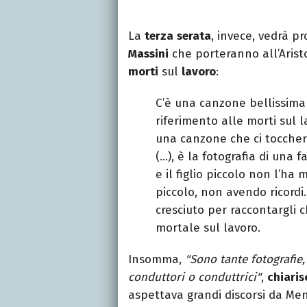
La
terza
serata
, invece, vedrà p
Massini
che porteranno all’Arist
morti
sul
lavoro
:
C’è una canzone bellissima 
riferimento alle morti sul l
una canzone che ci toccher
(…), è la fotografia di una 
e il figlio piccolo non l’h
piccolo, non avendo ricordi.
cresciuto per raccontargli 
mortale sul lavoro.
Insomma,
"Sono tante fotografie
conduttori o conduttrici"
,
chiaris
aspettava grandi discorsi da Meng