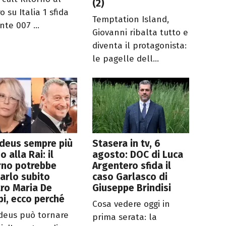
(2)
o su Italia 1 sfida
Temptation Island,
nte 007 ...
Giovanni ribalta tutto e
diventa il protagonista:
le pagelle dell...
deus sempre più
Stasera in tv, 6
o alla Rai: il
agosto: DOC di Luca
rno potrebbe
Argentero sfida il
arlo subito
caso Garlasco di
ro Maria De
Giuseppe Brindisi
ppi, ecco perché
Cosa vedere oggi in
eus può tornare
prima serata: la