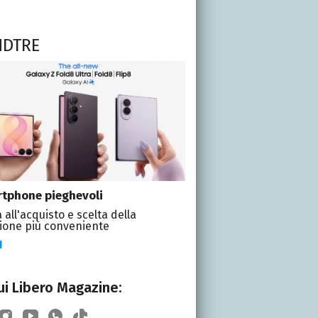
NDTRE
tphone pieghevoli
 all'acquisto e scelta della
ione più conveniente
I
i Libero Magazine: