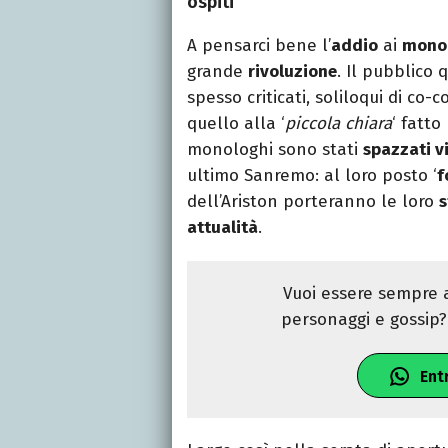
ospiti
A pensarci bene l’
addio
ai
mono
grande
rivoluzione
. Il pubblico 
spesso criticati, soliloqui di co-
quello alla ‘
piccola chiara
‘ fatt
monologhi sono stati
spazzati v
ultimo Sanremo: al loro posto ‘
f
dell’Ariston porteranno le loro
s
attualità
.
Vuoi essere sempre a
personaggi e gossip? 
Ent