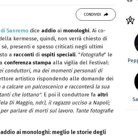
o mancare, il silenzio, il mare e Il Libro
omodino, insieme a un romanzo di Zafon.
CONDIVIDI
l di Sanremo
dice
addio
ai
monologhi
. Ai co-
della kermesse, quindi, non verrà chiesto di
e sé, presenti e spesso criticati negli ultimi
osto a
racconti
di
ospiti
speciali
. "
Fotografie
" le
Pepp
la
conferenza stampa
alla vigilia del Festival:
i conduttori, ma dei momenti personali di
rettore artistico rispondendo alle domande dei
a a calcare un palcoscenico e racconterà la sua
tanti che lottano"
. E poi il conduttore fa
altri
Sa
a Di Maggio, ndr), il ragazzo ucciso a Napoli;
per parlare di morti sul lavoro. Tante fotografie
 addio ai monologhi: meglio le storie degli