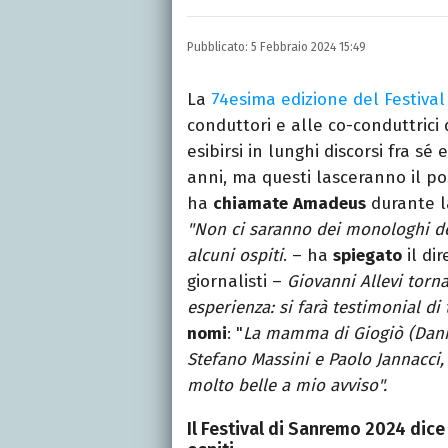
Nella mia vita non posson
dell'inquietudine sul c
Pubblicato:
5 Febbraio 2024 15:49
La
74esima edizione del Festiva
conduttori e alle co-conduttrici 
esibirsi in lunghi discorsi fra sé 
anni, ma questi lasceranno il p
ha
chiamate
Amadeus
durante 
"Non ci saranno dei monologhi de
alcuni ospiti
. – ha
spiegato
il di
giornalisti –
Giovanni Allevi torn
esperienza: si farà testimonial di 
nomi
: "
La mamma di Giogiò (Daniel
Stefano Massini e Paolo Jannacci, 
molto belle a mio avviso".
Il Festival di Sanremo 2024 dice