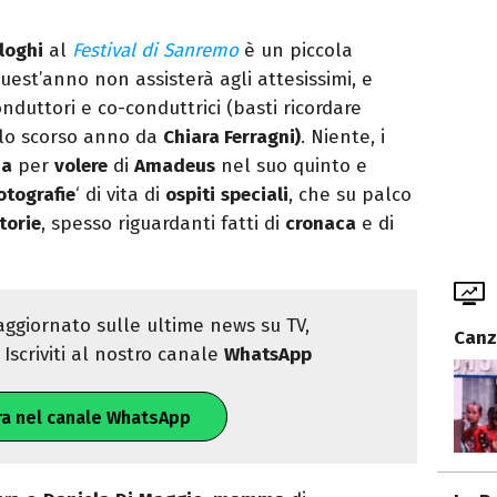
loghi
al
Festival di Sanremo
è un piccola
quest’anno non assisterà agli attesissimi, e
conduttori e co-conduttrici (basti ricordare
o lo scorso anno da
Chiara Ferragni)
. Niente, i
ia
per
volere
di
Amadeus
nel suo quinto e
otografie
‘ di vita di
ospiti
speciali
, che su palco
torie
, spesso riguardanti fatti di
cronaca
e di
ggiornato sulle ultime news su TV,
Canz
Iscriviti al nostro canale
WhatsApp
ra nel canale WhatsApp