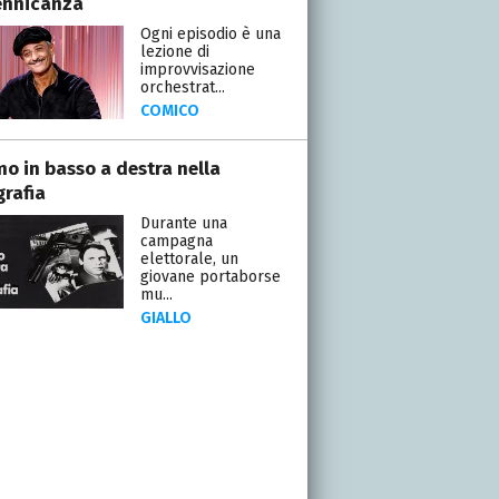
ennicanza
Ogni episodio è una
lezione di
improvvisazione
orchestrat...
COMICO
mo in basso a destra nella
grafia
Durante una
campagna
elettorale, un
giovane portaborse
mu...
GIALLO