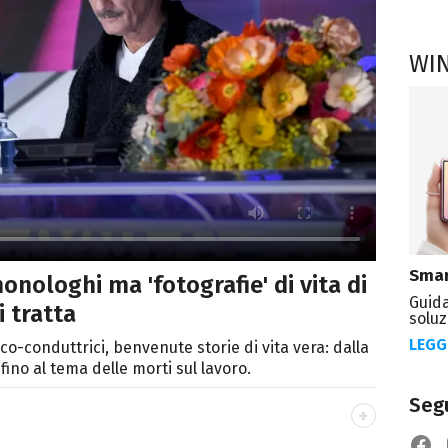
WI
Smar
nologhi ma 'fotografie' di vita di
Guida
i tratta
soluz
LEGG
 co-conduttrici, benvenute storie di vita vera: dalla
fino al tema delle morti sul lavoro.
Segu