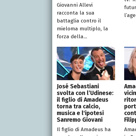
Giovanni Allevi
futur
racconta la sua
l’age
battaglia contro il
mieloma multiplo, la
forza della...
José Sebastiani
Ama
svolta con l’Udinese:
vicin
il figlio di Amadeus
rito
torna tra calcio,
port
musica e l'ipotesi
cont
Sanremo Giovani
Fili
Il figlio di Amadeus ha
Amad