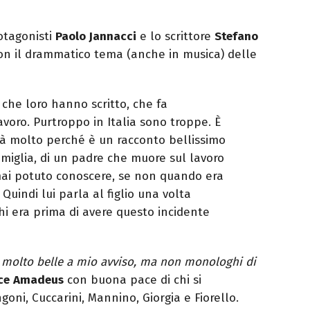
rotagonisti
Paolo Jannacci
e lo scrittore
Stefano
on il drammatico tema (anche in musica) delle
che loro hanno scritto, che fa
avoro. Purtroppo in Italia sono troppe. È
à molto perché è un racconto bellissimo
famiglia, di un padre che muore sul lavoro
a mai potuto conoscere, se non quando era
 Quindi lui parla al figlio una volta
chi era prima di avere questo incidente
, molto belle a mio avviso, ma non monologhi di
ce
Amadeus
con buona pace di chi si
oni, Cuccarini, Mannino, Giorgia e Fiorello.