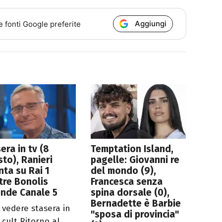
Aggiungi
e fonti Google preferite
era in tv (8
Temptation Island,
to), Ranieri
pagelle: Giovanni re
nta su Rai 1
del mondo (9),
tre Bonolis
Francesca senza
nde Canale 5
spina dorsale (0),
Bernadette è Barbie
 vedere stasera in
"sposa di provincia"
l cult Ritorno al