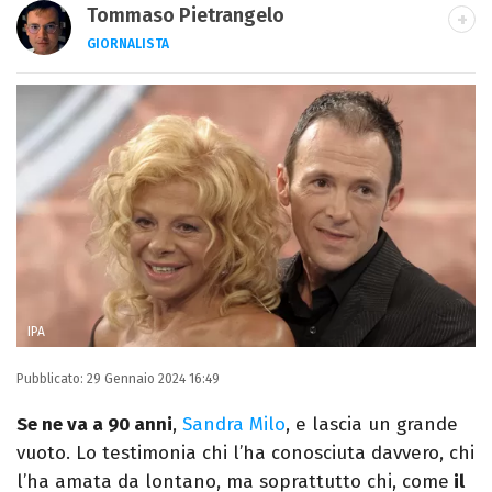
Tommaso Pietrangelo
GIORNALISTA
Autore, giornalista, cantautore. Laureato in
Letterature Straniere, è appassionato di
cinema, poesia e Shakespeare. Scrive
canzoni e ama i gatti.
IPA
Pubblicato:
29 Gennaio 2024 16:49
Se ne va a 90 anni
,
Sandra Milo
, e lascia un grande
vuoto. Lo testimonia chi l’ha conosciuta davvero, chi
l’ha amata da lontano, ma soprattutto chi, come
il