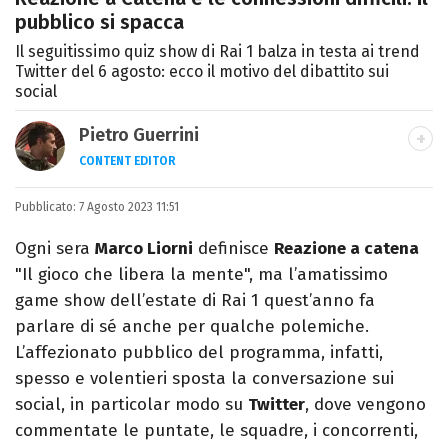
pubblico si spacca
Il seguitissimo quiz show di Rai 1 balza in testa ai trend
Twitter del 6 agosto: ecco il motivo del dibattito sui
social
Pietro Guerrini
CONTENT EDITOR
Laurea in Lettere, smania di viaggi e
Pubblicato:
7 Agosto 2023 11:51
passione per i cartoni (della pizza e della
Pixar).
Ogni sera
Marco Liorni
definisce
Reazione a catena
"Il gioco che libera la mente", ma l’amatissimo
game show dell’estate di Rai 1 quest’anno fa
parlare di sé anche per qualche polemiche.
L’affezionato pubblico del programma, infatti,
spesso e volentieri sposta la conversazione sui
social, in particolar modo su
Twitter
, dove vengono
commentate le puntate, le squadre, i concorrenti,