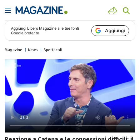
Aggiungi
Libero Magazine
alle tue fonti
Aggiungi
Google preferite
Magazine
News
Spettacoli
Reazione a Catena e le connessioni difficili: il