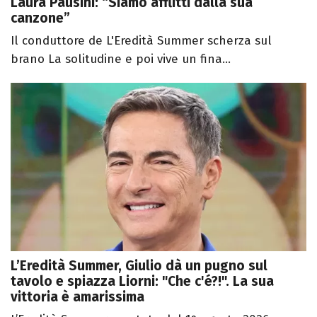
Laura Pausini: “Siamo afflitti dalla sua
canzone”
Il conduttore de L'Eredità Summer scherza sul
brano La solitudine e poi vive un fina...
L’Eredità Summer, Giulio dà un pugno sul
tavolo e spiazza Liorni: "Che c'é?!". La sua
vittoria è amarissima