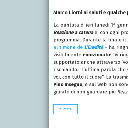
Marco Liorni ai saluti e qualche
La puntata di ieri lunedì 1° genn
Reazione a catena
e, con ogni prob
programma. Durante la finale il
al timone de
L’Eredità
– ha ringra
visibilmente
emozionato
: "Vi r
supportato anche attraverso ‘voi’
rischiando… l’ultima parola che vo
voi, con tutto il cuore". La tras
Pino Insegno
, e sul web non so
giurato di non guardare più
Reaz
puntata