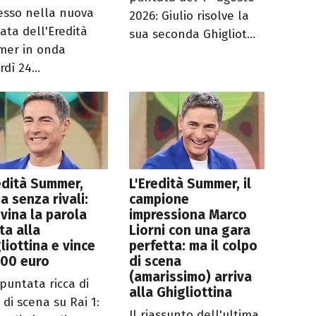
esso nella nuova
2026: Giulio risolve la
ata dell'Eredità
sua seconda Ghigliot...
er in onda
dì 24...
edità Summer,
L'Eredità Summer, il
ia senza rivali:
campione
vina la parola
impressiona Marco
ta alla
Liorni con una gara
liottina e vince
perfetta: ma il colpo
000 euro
di scena
(amarissimo) arriva
puntata ricca di
alla Ghigliottina
 di scena su Rai 1:
Il riassunto dell'ultima