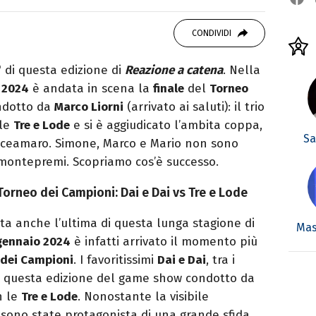
 di viaggi e passione per i cartoni (della pizza
CONDIVIDI
 di questa edizione di
Reazione a catena
. Nella
 2024
è andata in scena la
finale
del
Torneo
ndotto da
Marco Liorni
(arrivato ai saluti): il trio
lle
Tre e Lode
e si è aggiudicato l’ambita coppa,
Sa
dolceamaro. Simone, Marco e Mario non sono
un montepremi. Scopriamo cos’è successo.
l Torneo dei Campioni: Dai e Dai vs Tre e Lode
ta anche l’ultima di questa lunga stagione di
Mas
 gennaio 2024
è infatti arrivato il momento più
 dei Campioni
. I favoritissimi
Dai e Dai
, tra i
 di questa edizione del game show condotto da
n le
Tre e Lode
. Nonostante la visibile
sono state protagonista di una grande sfida