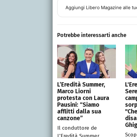
Aggiungi
Libero Magazine
alle tu
Potrebbe interessarti anche
L’Eredità Summer,
L'Er
Marco Liorni
Sere
protesta con Laura
cam
Pausini: “Siamo
sorp
afflitti dalla sua
"Che
canzone”
disa
Ghig
Il conduttore de
Scop
L'Eredità Summer