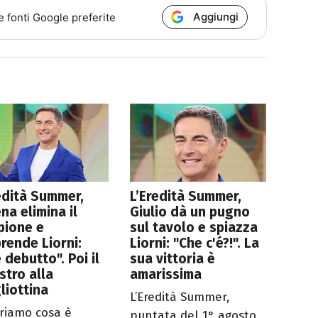
Aggiungi
e fonti Google preferite
edità Summer,
L’Eredità Summer,
na elimina il
Giulio dà un pugno
pione e
sul tavolo e spiazza
rende Liorni:
Liorni: "Che c'é?!". La
 debutto". Poi il
sua vittoria è
stro alla
amarissima
liottina
L’Eredità Summer,
riamo cosa è
puntata del 1° agosto