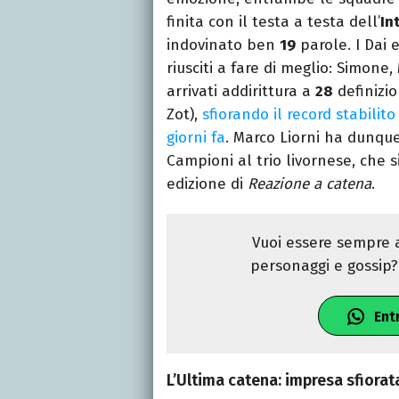
finita con il testa a testa dell’
In
indovinato ben
19
parole. I Dai e
riusciti a fare di meglio: Simon
arrivati addirittura a
28
definizio
Zot),
sfiorando il record stabilit
giorni fa
. Marco Liorni ha dunqu
Campioni al trio livornese, che s
edizione di
Reazione a catena
.
Vuoi essere sempre a
personaggi e gossip? 
Ent
L’Ultima catena: impresa sfiorat