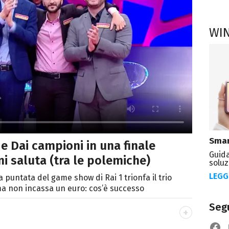
WI
Smar
 e Dai campioni in una finale
Guida
i saluta (tra le polemiche)
soluz
LEGG
a puntata del game show di Rai 1 trionfa il trio
ma non incassa un euro: cos’è successo
Segu