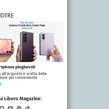
NDTRE
tphone pieghevoli
 all'acquisto e scelta della
ione più conveniente
I
i Libero Magazine: