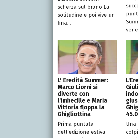
succ
scherza sul brano La
punt
solitudine e poi vive un
Summ
fina...
vener
L' Eredità Summer:
L'Er
Marco Liorni si
Giul
diverte con
indo
l'imbecille e Maria
gius
Vittoria floppa la
Ghig
Ghigliottina
45.
Prima puntata
Una 
dell'edizione estiva
colpi