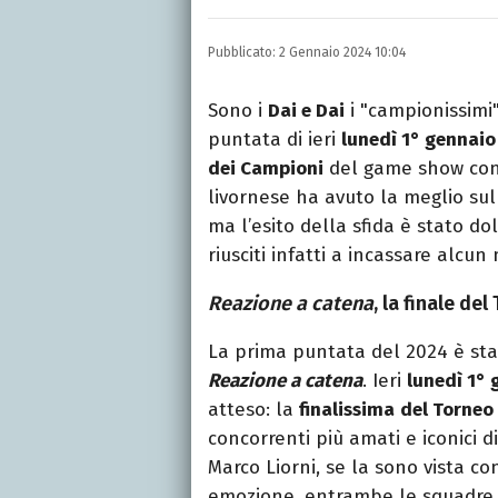
Laurea in Lettere, smania
e della Pixar).
Pubblicato:
2 Gennaio 2024 10:04
Sono i
Dai e Dai
i "campionissimi"
puntata di ieri
lunedì 1° gennaio
dei Campioni
del game show co
livornese ha avuto la meglio su
ma l’esito della sfida è stato 
riusciti infatti a incassare alc
Reazione a catena
, la finale de
La prima puntata del 2024 è sta
Reazione a catena
. Ieri
lunedì 1°
atteso: la
finalissima
del Torneo
concorrenti più amati e iconici
Marco Liorni, se la sono vista co
emozione, entrambe le squadre 