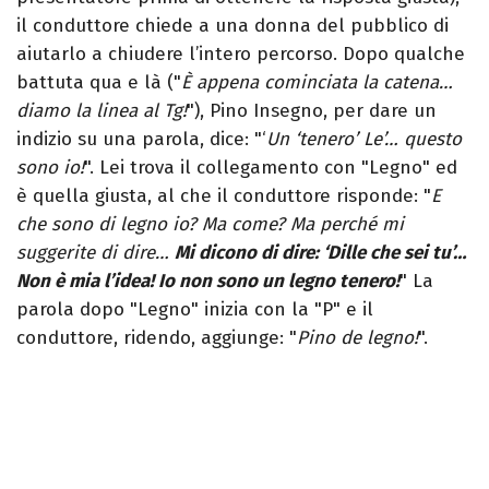
il conduttore chiede a una donna del pubblico di
aiutarlo a chiudere l’intero percorso. Dopo qualche
battuta qua e là ("
È appena cominciata la catena…
diamo la linea al Tg!
"), Pino Insegno, per dare un
indizio su una parola, dice: "‘
Un ‘tenero’ Le’… questo
sono io!
". Lei trova il collegamento con "Legno" ed
è quella giusta, al che il conduttore risponde: "
E
che sono di legno io? Ma come? Ma perché mi
suggerite di dire…
Mi dicono di dire: ‘Dille che sei tu’…
Non è mia l’idea! Io non sono un legno tenero!
" La
parola dopo "Legno" inizia con la "P" e il
conduttore, ridendo, aggiunge: "
Pino de legno!
".