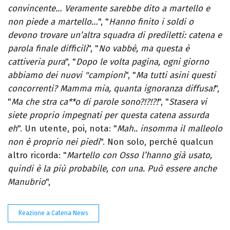
convincente… Veramente sarebbe dito a martello e
non piede a martello…
", "
Hanno finito i soldi o
devono trovare un’altra squadra di prediletti: catena e
parola finale difficili
", "
No vabbè, ma questa è
cattiveria pura
", "
Dopo le volta pagina, ogni giorno
abbiamo dei nuovi "campioni
", "
Ma tutti asini questi
concorrenti? Mamma mia, quanta ignoranza diffusa!
",
"
Ma che stra ca**o di parole sono?!?!?!
", "
Stasera vi
siete proprio impegnati per questa catena assurda
eh
". Un utente, poi, nota: "
Mah.. insomma il malleolo
non è proprio nei piedi
". Non solo, perché qualcun
altro ricorda: "
Martello con Osso l’hanno già usato,
quindi è la più probabile, con una. Può essere anche
Manubrio
",
Reazione a Catena News