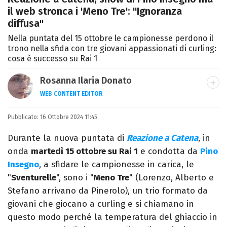
il web stronca i 'Meno Tre': "Ignoranza
diffusa"
Nella puntata del 15 ottobre le campionesse perdono il
trono nella sfida con tre giovani appassionati di curling:
cosa è successo su Rai 1
Rosanna Ilaria Donato
WEB CONTENT EDITOR
Laureata in Linguaggi dei Media, mi dedico
Pubblicato:
16 Ottobre 2024 11:45
al mondo dell’intrattenimento da 10 anni.
Ho lavorato come web content editor
Durante la nuova puntata di
Reazione a Catena
, in
freelance per diverse testate.
onda
martedì 15 ottobre su Rai 1
e condotta da
Pino
Insegno
, a sfidare le campionesse in carica, le
"
Sventurelle
", sono i "
Meno Tre
" (Lorenzo, Alberto e
Stefano arrivano da Pinerolo), un trio formato da
giovani che giocano a curling e si chiamano in
questo modo perché la temperatura del ghiaccio in