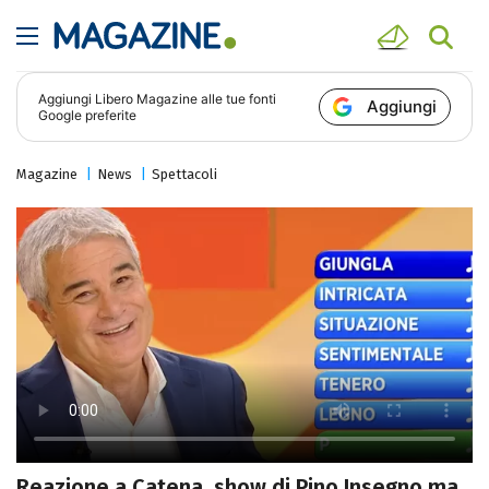
Aggiungi
Libero Magazine
alle tue fonti
Aggiungi
Google preferite
Magazine
News
Spettacoli
Reazione a Catena, show di Pino Insegno ma