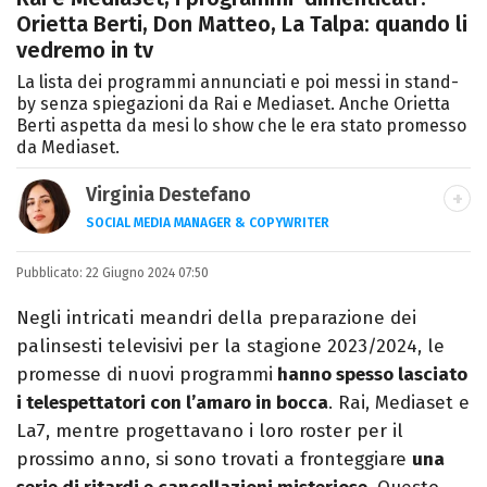
Orietta Berti, Don Matteo, La Talpa: quando li
vedremo in tv
La lista dei programmi annunciati e poi messi in stand-
by senza spiegazioni da Rai e Mediaset. Anche Orietta
Berti aspetta da mesi lo show che le era stato promesso
da Mediaset.
Virginia Destefano
SOCIAL MEDIA MANAGER & COPYWRITER
Una passione smisurata per le serie TV.
Pubblicato:
22 Giugno 2024 07:50
Laurea in Cinema, Televisione e New Media,
videomaking e scrittura sono il mio
Negli intricati meandri della preparazione dei
passatempo preferito.
palinsesti televisivi per la stagione 2023/2024, le
promesse di nuovi programmi
hanno spesso lasciato
i telespettatori con l’amaro in bocca
. Rai, Mediaset e
La7, mentre progettavano i loro roster per il
prossimo anno, si sono trovati a fronteggiare
una