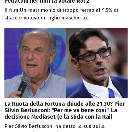
Pellacani nei tuffi fa volare Rai 2
Il film Un matrimonio di troppo fermo al 9,5% di
share e Volevo un figlio maschio lo...
La Ruota della Fortuna chiude alle 21.30? Pier
Silvio Berlusconi: "Per me va bene così". La
decisione Mediaset (e la sfida con la Rai)
Pier Silvio Berlusconi ha detto la sua sulla