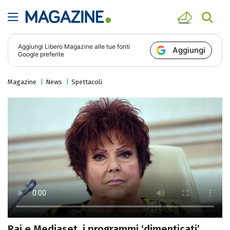
Aggiungi
Libero Magazine
alle tue fonti
Aggiungi
Google preferite
Magazine
News
Spettacoli
Rai e Mediaset, i programmi ‘dimenticati’.