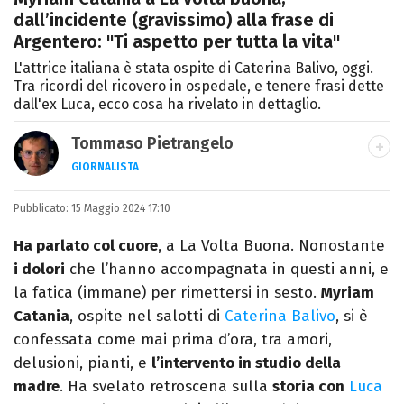
dall’incidente (gravissimo) alla frase di
Argentero: "Ti aspetto per tutta la vita"
L'attrice italiana è stata ospite di Caterina Balivo, oggi.
Tra ricordi del ricovero in ospedale, e tenere frasi dette
dall'ex Luca, ecco cosa ha rivelato in dettaglio.
Tommaso Pietrangelo
GIORNALISTA
Autore, giornalista, cantautore. Laureato in
Pubblicato:
15 Maggio 2024 17:10
Letterature Straniere, è appassionato di
cinema, poesia e Shakespeare. Scrive
Ha parlato col cuore
, a La Volta Buona. Nonostante
canzoni e ama i gatti.
i dolori
che l’hanno accompagnata in questi anni, e
la fatica (immane) per rimettersi in sesto.
Myriam
Catania
, ospite nel salotti di
Caterina Balivo
, si è
confessata come mai prima d’ora, tra amori,
delusioni, pianti, e
l’intervento in studio della
madre
. Ha svelato retroscena sulla
storia con
Luca