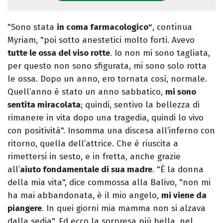
"Sono stata
in coma farmacologico"
, continua
Myriam, "poi sotto anestetici molto forti. Avevo
tutte le ossa del viso rotte
. Io non mi sono tagliata,
per questo non sono sfigurata, mi sono solo rotta
le ossa. Dopo un anno, ero tornata così, normale.
Quell’anno è stato un anno sabbatico,
mi sono
sentita miracolata
; quindi, sentivo la bellezza di
rimanere in vita dopo una tragedia, quindi lo vivo
con positività". Insomma una discesa all’inferno con
ritorno, quella dell’attrice. Che è riuscita a
rimettersi in sesto, e in fretta, anche grazie
all’
aiuto fondamentale di sua madre
. "È la donna
della mia vita", dice commossa alla Balivo, "non mi
ha mai abbandonata, è il mio angelo,
mi viene da
piangere
. In quei giorni mia mamma non si alzava
dalla sedia". Ed ecco la sorpresa più bella, nel