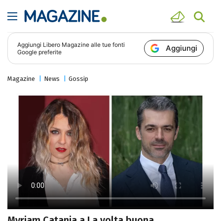
Aggiungi
Libero Magazine
alle tue fonti
Aggiungi
Google preferite
Magazine
News
Gossip
Myriam Catania a La volta buona,