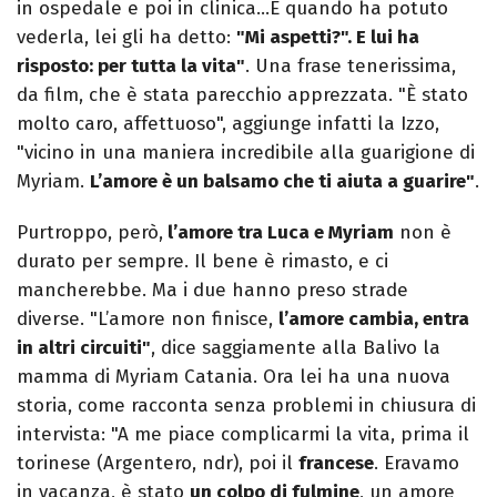
in ospedale e poi in clinica…E quando ha potuto
vederla, lei gli ha detto:
"Mi aspetti?". E lui ha
risposto: per tutta la vita"
. Una frase tenerissima,
da film, che è stata parecchio apprezzata. "È stato
molto caro, affettuoso", aggiunge infatti la Izzo,
"vicino in una maniera incredibile alla guarigione di
Myriam.
L’amore è un balsamo che ti aiuta a guarire"
.
Purtroppo, però,
l’amore tra Luca e Myriam
non è
durato per sempre. Il bene è rimasto, e ci
mancherebbe. Ma i due hanno preso strade
diverse. "L’amore non finisce,
l’amore cambia, entra
in altri circuiti"
, dice saggiamente alla Balivo la
mamma di Myriam Catania. Ora lei ha una nuova
storia, come racconta senza problemi in chiusura di
intervista: "A me piace complicarmi la vita, prima il
torinese (Argentero, ndr), poi il
francese
. Eravamo
in vacanza, è stato
un colpo di fulmine
, un amore