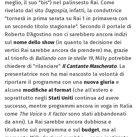
meglio, il suo "bis") nel palinsesto Rai. Come
rivelato dal sito
Dagospia
, infatti, la conduttrice
"tornerà in prima serata su Rai 1 in primavera con
un secondo titolo stagionale". Secondo il portale di
Roberto D’Agostino non ci sarebbero ancora indizi
sul
nome dello
show
(in quanto la decisione dei
vertici Rai sarebbe ancora da prendere) ma, grazie
al trionfo di
Ballando con le stelle 19
, Milly potrebbe
chiedere di "rilanciare"
Il Cantante Mascherato
. La
presentatrice non ha mai nascosto la volontà di
riportare il programma con una
nuova giuria
e
alcune
modifiche al format
(che all’estero e
soprattutto negli
Stati Uniti
continua ad avere
successo, mentre programmi ancora in voga in Italia
come
The Voice
o
X Factor
sono stati abbandonati
da anni). La Rai sarebbe ancora dubbiosa e
titubante sul programma e sul
budget
, ma al