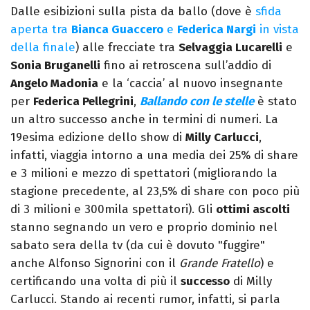
Dalle esibizioni sulla pista da ballo (dove è
sfida
aperta tra
Bianca Guaccero
e
Federica Nargi
in vista
della finale
) alle frecciate tra
Selvaggia Lucarelli
e
Sonia Bruganelli
fino ai retroscena sull’addio di
Angelo Madonia
e la ‘caccia’ al nuovo insegnante
per
Federica Pellegrini
,
Ballando con le stelle
è stato
un altro successo anche in termini di numeri. La
19esima edizione dello show di
Milly Carlucci
,
infatti, viaggia intorno a una media dei 25% di share
e 3 milioni e mezzo di spettatori (migliorando la
stagione precedente, al 23,5% di share con poco più
di 3 milioni e 300mila spettatori). Gli
ottimi ascolti
stanno segnando un vero e proprio dominio nel
sabato sera della tv (da cui è dovuto "fuggire"
anche Alfonso Signorini con il
Grande Fratello
) e
certificando una volta di più il
successo
di Milly
Carlucci. Stando ai recenti rumor, infatti, si parla