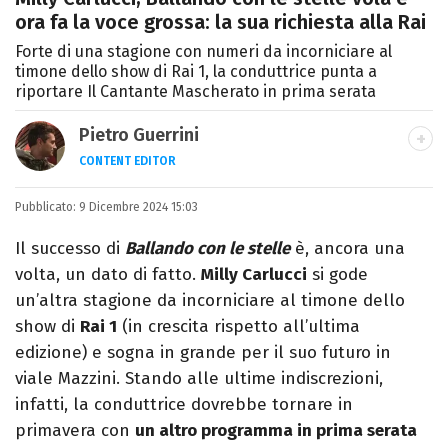
ora fa la voce grossa: la sua richiesta alla Rai
Forte di una stagione con numeri da incorniciare al
timone dello show di Rai 1, la conduttrice punta a
riportare Il Cantante Mascherato in prima serata
Pietro Guerrini
CONTENT EDITOR
Laurea in Lettere, smania di viaggi e
Pubblicato:
9 Dicembre 2024 15:03
passione per i cartoni (della pizza e della
Pixar).
Il successo di
Ballando con le stelle
è, ancora una
volta, un dato di fatto.
Milly Carlucci
si gode
un’altra stagione da incorniciare al timone dello
show di
Rai 1
(in crescita rispetto all’ultima
edizione) e sogna in grande per il suo futuro in
viale Mazzini. Stando alle ultime indiscrezioni,
infatti, la conduttrice dovrebbe tornare in
primavera con
un altro programma in prima serata