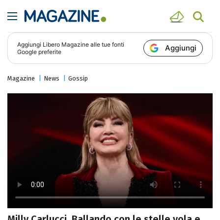
Aggiungi
Libero Magazine
alle tue fonti
Aggiungi
Google preferite
Magazine
News
Gossip
Milly Carlucci, Ballando con le stelle vola e