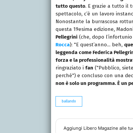
tutto questo
. E grazie a tutto il 
spettacolo, c’è un lavoro instanc
Nonostante la burrascosa rottur
questa 19esima edizione, Madoni
Pellegrini
(che, dopo l’infortuni
Rocca
): "E quest’anno… beh,
que
leggenda come Federica Pellegrini
forza e la professionalità mostra
ringraziato i
fan
("Pubblico, siete
perché") e concluso con una dedi
non è solo un programma. È un p
ballando
Aggiungi
Libero Magazine
alle tu