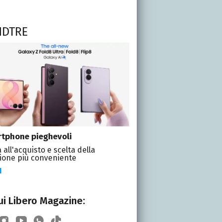
NDTRE
tphone pieghevoli
 all'acquisto e scelta della
ione più conveniente
I
i Libero Magazine: