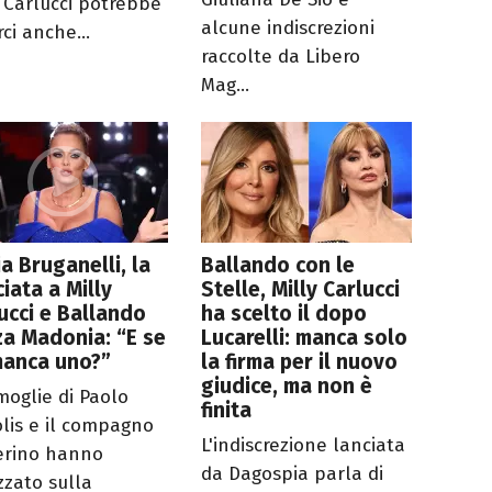
y Carlucci potrebbe
alcune indiscrezioni
ci anche...
raccolte da Libero
Mag...
a Bruganelli, la
Ballando con le
ciata a Milly
Stelle, Milly Carlucci
ucci e Ballando
ha scelto il dopo
a Madonia: “E se
Lucarelli: manca solo
manca uno?”
la firma per il nuovo
giudice, ma non è
 moglie di Paolo
finita
lis e il compagno
L'indiscrezione lanciata
erino hanno
da Dagospia parla di
zzato sulla