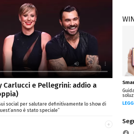
WI
Smar
Carlucci e Pellegrini: addio a
Guida
oppia)
soluz
LEGG
sui social per salutare definitivamente lo show di
Quest’anno è stato speciale”
Segu