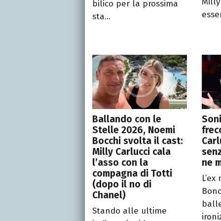
Mill
bilico per la prossima
esser
sta...
Ballando con le
Soni
Stelle 2026, Noemi
frec
Bocchi svolta il cast:
Carl
Milly Carlucci cala
senz
l’asso con la
ne 
compagna di Totti
L’ex
(dopo il no di
Bono
Chanel)
ball
Stando alle ultime
ironi