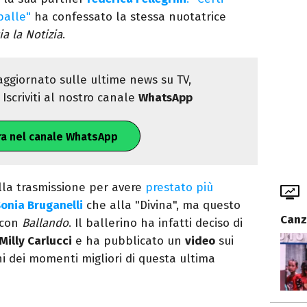
balle"
ha confessato la stessa nuotatrice
ia la Notizia
.
ggiornato sulle ultime news su TV,
Iscriviti al nostro canale
WhatsApp
ra nel canale WhatsApp
lla trasmissione per avere
prestato più
onia Bruganelli
che alla "Divina", ma questo
Canz
 con
Ballando
. Il ballerino ha infatti deciso di
Milly Carlucci
e ha pubblicato un
video
sui
i dei momenti migliori di questa ultima