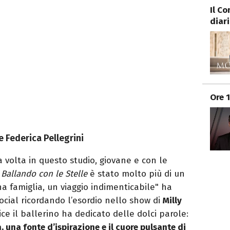
Il C
diari
Ore 
 e Federica Pellegrini
a volta in questo studio, giovane e con le
,
Ballando con le Stelle
è stato molto più di un
a famiglia, un viaggio indimenticabile" ha
ocial ricordando l’esordio nello show di
Milly
ice il ballerino ha dedicato delle dolci parole:
a, una fonte d’ispirazione e il cuore pulsante di