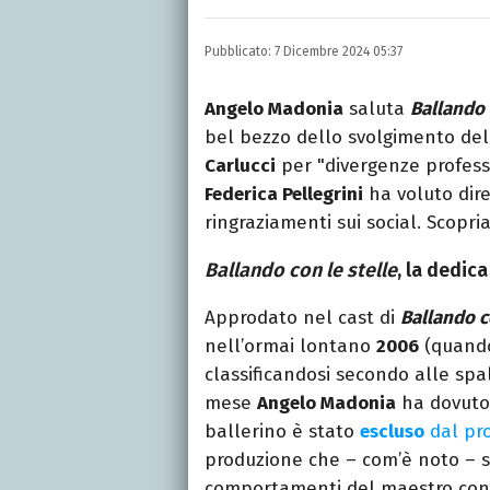
Laurea in Lettere, smania
e della Pixar).
Pubblicato:
7 Dicembre 2024 05:37
Angelo Madonia
saluta
Ballando 
bel bezzo dello svolgimento del
Carlucci
per "divergenze professi
Federica Pellegrini
ha voluto dir
ringraziamenti sui social. Scopr
Ballando con le stelle
, la dedic
Approdato nel cast di
Ballando c
nell’ormai lontano
2006
(quando
classificandosi secondo alle spa
mese
Angelo Madonia
ha dovuto
ballerino è stato
escluso
dal pro
produzione che – com’è noto – si
comportamenti del maestro con