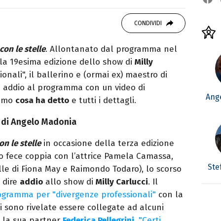
 di viaggi e passione per i cartoni (della pizza
CONDIVIDI
con le stelle
. Allontanato dal programma nel
la 19esima edizione dello show di
Milly
onali", il ballerino e (ormai ex) maestro di
e addio al programma con un video di
Ang
iamo
cosa ha detto
e tutti i dettagli.
a di Angelo Madonia
on le stelle
in occasione della terza edizione
 fece coppia con l’attrice Pamela Camassa,
Ste
lle di Fiona May e Raimondo Todaro), lo scorso
 dire
addio
allo show di
Milly Carlucci
. Il
gramma per "divergenze professionali"
con la
 sono rivelate essere collegate ad alcuni
 la sua partner
Federica Pellegrini
. "Certi