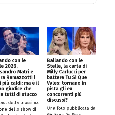
ando con le
Ballando con le
le 2026,
Stelle, la carta di
sandro Matri e
Milly Carlucci per
ra Ramazzotti i
battere Tu Si Que
 più caldi: ma è il
Vales: tornano in
o giudice che
pista gli ex
ia tutti di stucco
concorrenti più
discussi?
cast della prossima
Una foto pubblicata da
ione dello show di
Giuliana De Sio e